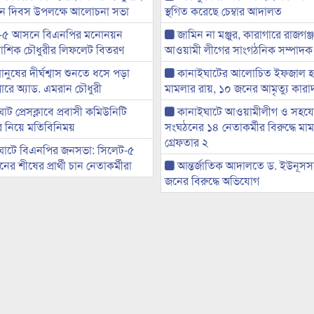
্থান দিবস উপলক্ষে আলোচনা সভা
স্থগিত করেছে চেম্বার আদালত
-৫ আসনে বিএনপির মনোনয়ন
জামিন না মঞ্জুর, কারাগারে রাজগঞ্
ী আশিক চৌধুরীর লিফলেট বিতরণ
আওয়ামী লীগের সাংগঠনিক সম্পাদক
মানুষের দীর্ঘশ্বাস শুনতে ধসে পড়া
কানাইঘাটের আলোচিত ইফজাল হত
ারে অ্যাড. এমরান চৌধুরী
মামলার রায়, ১০ জনের আমৃত্যু কারাদ
ট প্রেসক্লাবে প্রবাসী কমিউনিটি
কানাইঘাটে আওয়ামীলীগ ও সহয
ের নিয়ে মতিবিনিময়
সংঘঠনের ১৪ নেতাকর্মীর বিরুদ্ধে মাম
গ্রেফতার ২
ঘাটে বিএনপির জনসভা: সিলেট-৫
র শীষের প্রার্থী চান নেতাকর্মীরা
আন্তর্জাতিক আদালতে ড. ইউনূস
জনের বিরুদ্ধে অভিযোগ