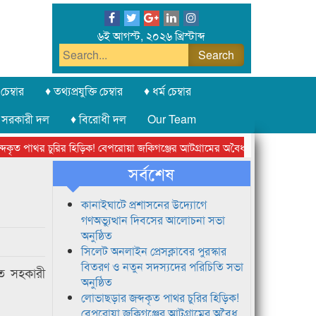
৬ই আগস্ট, ২০২৬ খ্রিস্টাব্দ
চেম্বার
♦ তথ্যপ্রযুক্তি চেম্বার
♦ ধর্ম চেম্বার
 সরকারী দল
♦ বিরোধী দল
Our Team
ত পাথর চুরির হিড়িক! বেপরোয়া জকিগঞ্জের আটগ্রামের অবৈধ ক্রাশার জোন চক্র
সর্বশেষ
কানাইঘাটে প্রশাসনের উদ্যোগে
গণঅভ্যুত্থান দিবসের আলোচনা সভা
অনুষ্ঠিত
সিলেট অনলাইন প্রেসক্লাবের পুরস্কার
বিতরণ ও নতুন সদস্যদের পরিচিতি সভা
গত সহকারী
অনুষ্ঠিত
লোভাছড়ার জব্দকৃত পাথর চুরির হিড়িক!
বেপরোয়া জকিগঞ্জের আটগ্রামের অবৈধ