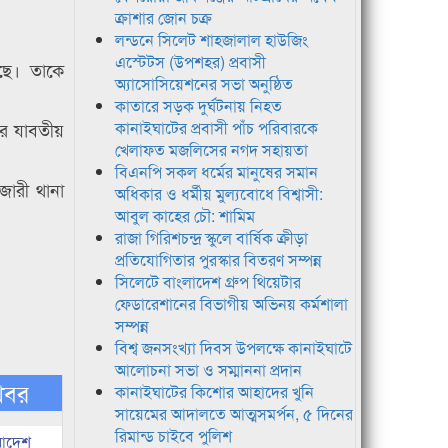
ক্রাশার জোন চক্র
লন্ডনে সিলেট শাহজালাল হাউজিং
এস্টেটস (উপশহর) প্রবাসী
েছে। তাকে
অ্যাসোসিয়েশনের সভা অনুষ্ঠিত
কাতারে সড়ক দুর্ঘটনায় নিহত
র যাবতীয়
কানাইঘাটের প্রবাসী পাঁচ পরিবারকে
খেলাফত মজলিসের নগদ সহায়তা
বিএনপি সকল ধর্মের মানুষের সমান
জারী থানা
অধিকার ও ধর্মীয় মুল্যবোধে বিশ্বাসী:
আবুল কাহের চৌ: শামিম
রাজা গিরিশচন্দ্র স্কুলে বার্ষিক ক্রীড়া
প্রতিযোগিতার পুরস্কার বিতরণ সম্পন্ন
সিলেটে বাংলাদেশ গ্রুপ থিয়েটার
ফেডারেশানের বিভাগীয় অভিনয় কর্মশালা
সম্পন্ন
বিশ্ব জনসংখ্যা দিবস উপলক্ষে কানাইঘাটে
আলোচনা সভা ও সম্মাননা প্রদান
খবর
কানাইঘাটের কিশোর আহাদের খুনি
সায়েমের আদালতে আত্মসমর্পন, ৫ দিনের
রিমান্ড চাইবে পুলিশ
 আদেশ