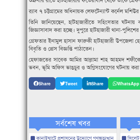
র‍্যাব ৭ চট্টগ্রামের অধিনায়ক লেফটেন্যান্ট কর্নেল ম
তিনি জানিয়েছেন, হাটহাজারীতে সহিংসতার ঘটনায় ব
জিজ্ঞাসাবাদ করা হচ্ছে। দুপুরে হাটহাজারী থানা-পুলিশের 
গ্রেফতার ইনামুল হাসান ফারুকী হাটহাজারী উপজেলা হে
বিবৃতি ও প্রেস বিজ্ঞপ্তি পাঠাতেন।
হেফাজতের সাবেক আমির আল্লামা শাহ আহমদ শফীকে হত
ভবন, ভূমি অফিস ভাঙচুর ও অগ্নিসংযোগের ঘটনায় করা
Share
Tweet
Share
WhatsApp
সর্বশেষ খবর
কানাইঘাটে প্রশাসনের উদ্যোগে গণঅভ্যুত্থান
সিলেট