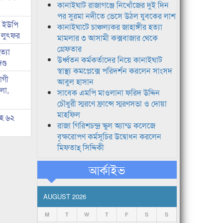
কানাইঘাট রাজাগঞ্জে নিখোঁজের দুই দিন
পর সুরমা নদীতে ভেসে উঠল যুবকের লাশ
জ ইউপি
কানাইঘাটে চাঞ্চল্যকর জাহাঙ্গীর হত্যা
 লুৎফর
মামলার ৩ আসামী কক্সবাজার থেকে
গ্রেফতার
্যা
উর্ধ্বতন কর্মকর্তাদের নিয়ে কানাইঘাট
ণ্ড
স্বাস্থ্য কমপ্লেক্সে পরিদর্শন করলেন সাংসদ
োগী
আবুল হাসান
লা,
সাবেক এমপি মাওলানা ফরিদ উদ্দিন
চৌধুরী স্মরণে ফ্রান্সে স্মরণসভা ও দোয়া
মাহফিল
সহ ৬২
রাজা গিরিশচন্দ্র স্কুল অ্যান্ড কলেজে
বৃক্ষরোপণ কর্মসূচির উদ্বোধন করলেন
মিফতাহ্ সিদ্দিকী
আর্কাইভ
AUGUST 2026
M
T
W
T
F
S
S