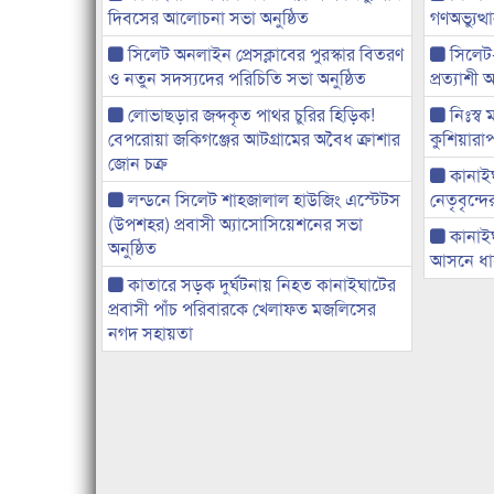
দিবসের আলোচনা সভা অনুষ্ঠিত
গণঅভ্যুত
সিলেট অনলাইন প্রেসক্লাবের পুরস্কার বিতরণ
সিলেট
ও নতুন সদস্যদের পরিচিতি সভা অনুষ্ঠিত
প্রত্যাশ
লোভাছড়ার জব্দকৃত পাথর চুরির হিড়িক!
নিঃস্ব 
বেপরোয়া জকিগঞ্জের আটগ্রামের অবৈধ ক্রাশার
কুশিয়ারাপ
জোন চক্র
কানাইঘা
লন্ডনে সিলেট শাহজালাল হাউজিং এস্টেটস
নেতৃবৃন্দ
(উপশহর) প্রবাসী অ্যাসোসিয়েশনের সভা
কানাই
অনুষ্ঠিত
আসনে ধানে
কাতারে সড়ক দুর্ঘটনায় নিহত কানাইঘাটের
প্রবাসী পাঁচ পরিবারকে খেলাফত মজলিসের
নগদ সহায়তা