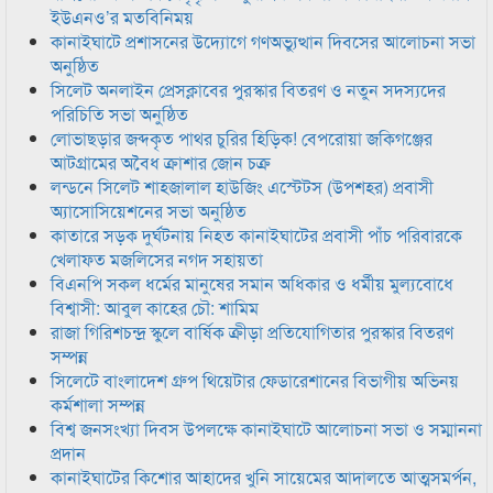
ইউএনও’র মতবিনিময়
কানাইঘাটে প্রশাসনের উদ্যোগে গণঅভ্যুত্থান দিবসের আলোচনা সভা
অনুষ্ঠিত
সিলেট অনলাইন প্রেসক্লাবের পুরস্কার বিতরণ ও নতুন সদস্যদের
পরিচিতি সভা অনুষ্ঠিত
লোভাছড়ার জব্দকৃত পাথর চুরির হিড়িক! বেপরোয়া জকিগঞ্জের
আটগ্রামের অবৈধ ক্রাশার জোন চক্র
লন্ডনে সিলেট শাহজালাল হাউজিং এস্টেটস (উপশহর) প্রবাসী
অ্যাসোসিয়েশনের সভা অনুষ্ঠিত
কাতারে সড়ক দুর্ঘটনায় নিহত কানাইঘাটের প্রবাসী পাঁচ পরিবারকে
খেলাফত মজলিসের নগদ সহায়তা
বিএনপি সকল ধর্মের মানুষের সমান অধিকার ও ধর্মীয় মুল্যবোধে
বিশ্বাসী: আবুল কাহের চৌ: শামিম
রাজা গিরিশচন্দ্র স্কুলে বার্ষিক ক্রীড়া প্রতিযোগিতার পুরস্কার বিতরণ
সম্পন্ন
সিলেটে বাংলাদেশ গ্রুপ থিয়েটার ফেডারেশানের বিভাগীয় অভিনয়
কর্মশালা সম্পন্ন
বিশ্ব জনসংখ্যা দিবস উপলক্ষে কানাইঘাটে আলোচনা সভা ও সম্মাননা
প্রদান
কানাইঘাটের কিশোর আহাদের খুনি সায়েমের আদালতে আত্মসমর্পন,