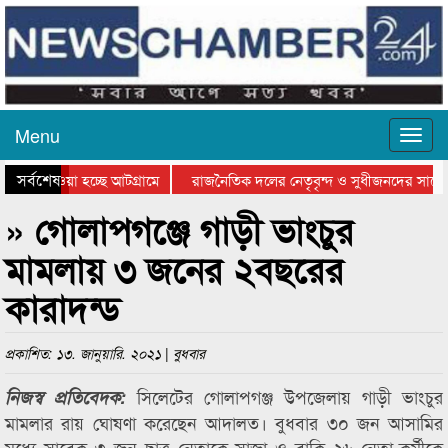
Menu
সর্বশেষ
িয়ে যাওয়া হচ্ছে আটগ্রামে
রাজনৈতিক দলের নেতৃবৃন্দ ও সুধীজনদের সাথে 
তিযোগিতার পুরস্কার বিতরণ সম্পন্ন
সিলেটে বাংলাদেশ গ্রুপ থিয়েটার ফেডারেশানের ব
» গোলাপগঞ্জে গাড়ী ভাংচুর
মামলায় ৩ জনের ২বছরের
কারাদন্ড
প্রকাশিত: ১৩. জানুয়ারি. ২০২১ | বুধবার
সিলেটের গোলাপগঞ্জ উপজেলায় গাড়ী ভাংচুর
নিজস্ব প্রতিবেদক:
মামলার রায় ঘোষণা করেছেন আদালত। বুধবার ৩০ জন আসামির
মধ্যে সাবেক ৩ জন ছাত্র নেতাকে সাজা ও বাকি ২৬ নেতা-কর্মীকে