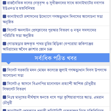
রাজনৈতিক দলের নেতৃবৃন্দ ও সুধীজনদের সাথে কানাইঘাটের নবাগত
ইউএনও’র মতবিনিময়
কানাইঘাটে প্রশাসনের উদ্যোগে গণঅভ্যুত্থান দিবসের আলোচনা সভা
অনুষ্ঠিত
সিলেট অনলাইন প্রেসক্লাবের পুরস্কার বিতরণ ও নতুন সদস্যদের
পরিচিতি সভা অনুষ্ঠিত
লোভাছড়ার জব্দকৃত পাথর চুরির হিড়িক! বেপরোয়া জকিগঞ্জের
আটগ্রামের অবৈধ ক্রাশার জোন চক্র
সর্বাধিক পঠিত খবর
সিলেট সরকারি মদন মোহন কলেজে জুলাই গণঅভ্যুত্থান দিবস উপলক্ষে
আলোচনা সভা
সিলেট-৫ আসনে বিএনপির মনোনয়ন প্রত্যাশী আশিক চৌধুরীর
লিফলেট বিতরণ
নিঃস্ব মানুষের দীর্ঘশ্বাস শুনতে ধসে পড়া কুশিয়ারাপারে অ্যাড. এমরান
চৌধুরী
কানাইঘাট প্রেসক্লাবে প্রবাসী কমিউনিটি নেতৃবৃন্দের নিয়ে মতিবিনিময়