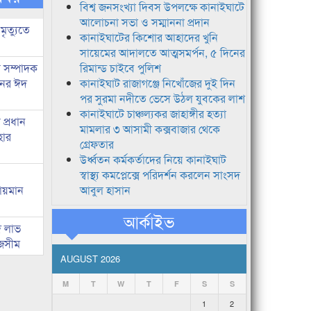
বিশ্ব জনসংখ্যা দিবস উপলক্ষে কানাইঘাটে
আলোচনা সভা ও সম্মাননা প্রদান
মৃত্যুতে
কানাইঘাটের কিশোর আহাদের খুনি
সায়েমের আদালতে আত্মসমর্পন, ৫ দিনের
র সম্পাদক
রিমান্ড চাইবে পুলিশ
িনের ঈদ
কানাইঘাট রাজাগঞ্জে নিখোঁজের দুই দিন
পর সুরমা নদীতে ভেসে উঠল যুবকের লাশ
কানাইঘাটে চাঞ্চল্যকর জাহাঙ্গীর হত্যা
প্রধান
মামলার ৩ আসামী কক্সবাজার থেকে
হার
গ্রেফতার
উর্ধ্বতন কর্মকর্তাদের নিয়ে কানাইঘাট
স্বাস্থ্য কমপ্লেক্সে পরিদর্শন করলেন সাংসদ
লায়মান
আবুল হাসান
আর্কাইভ
দ লাভ
জসীম
AUGUST 2026
M
T
W
T
F
S
S
1
2