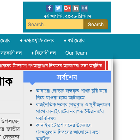
৭ই আগস্ট, ২০২৬ খ্রিস্টাব্দ
চেম্বার
♦ তথ্যপ্রযুক্তি চেম্বার
♦ ধর্ম চেম্বার
 সরকারী দল
♦ বিরোধী দল
Our Team
সনের উদ্যোগে গণঅভ্যুত্থান দিবসের আলোচনা সভা অনুষ্ঠিত
সিলেট অনলাইন প্রে
সর্বশেষ
শোক
আবারো লোভার জব্দকৃত পাথর চুরি করে
নিয়ে যাওয়া হচ্ছে আটগ্রামে
রাজনৈতিক দলের নেতৃবৃন্দ ও সুধীজনদের
সাথে কানাইঘাটের নবাগত ইউএনও’র
মতবিনিময়
পলক্ষ্যে
কানাইঘাটে প্রশাসনের উদ্যোগে
ালয়ে জাতীয়
গণঅভ্যুত্থান দিবসের আলোচনা সভা
 নেতৃবৃন্দ
অনুষ্ঠিত