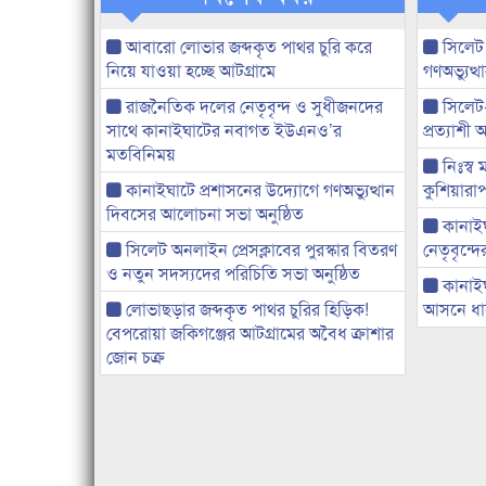
আবারো লোভার জব্দকৃত পাথর চুরি করে
সিলেট
নিয়ে যাওয়া হচ্ছে আটগ্রামে
গণঅভ্যুত
রাজনৈতিক দলের নেতৃবৃন্দ ও সুধীজনদের
সিলেট
সাথে কানাইঘাটের নবাগত ইউএনও’র
প্রত্যাশ
মতবিনিময়
নিঃস্ব 
কানাইঘাটে প্রশাসনের উদ্যোগে গণঅভ্যুত্থান
কুশিয়ারাপ
দিবসের আলোচনা সভা অনুষ্ঠিত
কানাইঘা
সিলেট অনলাইন প্রেসক্লাবের পুরস্কার বিতরণ
নেতৃবৃন্দ
ও নতুন সদস্যদের পরিচিতি সভা অনুষ্ঠিত
কানাই
লোভাছড়ার জব্দকৃত পাথর চুরির হিড়িক!
আসনে ধানে
বেপরোয়া জকিগঞ্জের আটগ্রামের অবৈধ ক্রাশার
জোন চক্র