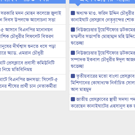
 সরকারি মদন মোহন কলেজে জুলাই
অধ্যক্ষ মাও. ফরিদ উদ্দিন চৌধুরীর 
্থান দিবস উপলক্ষে আলোচনা সভা
কানাইঘাট প্রেসক্লাব নেতৃবৃন্দের শোক
-৫ আসনে বিএনপির মনোনয়ন
নিউজচেম্বার টুয়েন্টিফোর ডটকমে
ী আশিক চৌধুরীর লিফলেট বিতরণ
মন্ডলীর সভাপতি মোহাম্মদ মহি উদ্দ
শুভেচ্ছা
মানুষের দীর্ঘশ্বাস শুনতে ধসে পড়া
ারে অ্যাড. এমরান চৌধুরী
নিউজচেম্বার টুয়েন্টিফোর ডটকমের 
সম্পাদক ইকবাল চৌধুরীর ঈদুল আজ
ট প্রেসক্লাবে প্রবাসী কমিউনিটি
শুভেচ্ছা
ের নিয়ে মতিবিনিময়
তৃতীয়বারের মতো বাংলা প্রেসক্লাব
ঘাটে বিএনপির জনসভা: সিলেট-৫
মিশিগানের কোষাধ্যক্ষ নির্বাচিত সো
র শীষের প্রার্থী চান নেতাকর্মীরা
আল মাহমুদ
জাতীয় প্রেসক্লাবের স্থায়ী সদস্য প
করেছেন কানাইঘাটের এহসানুল হক 