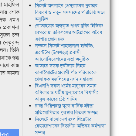
া মাহফিল
সিলেট অনলাইন প্রেসক্লাবের পুরস্কার
ালনায় শোক
বিতরণ ও নতুন সদস্যদের পরিচিতি সভা
বাদিক এমএ
অনুষ্ঠিত
লোভাছড়ার জব্দকৃত পাথর চুরির হিড়িক!
ও প্রকাশনা
বেপরোয়া জকিগঞ্জের আটগ্রামের অবৈধ
সুজন চন্দ
ক্রাশার জোন চক্র
নেতৃবৃন্দ
লন্ডনে সিলেট শাহজালাল হাউজিং
িলেন। তিনি
এস্টেটস (উপশহর) প্রবাসী
াকে স্তব্ধ
অ্যাসোসিয়েশনের সভা অনুষ্ঠিত
কসাথে কাজ
কাতারে সড়ক দুর্ঘটনায় নিহত
রাত কামনা
কানাইঘাটের প্রবাসী পাঁচ পরিবারকে
খেলাফত মজলিসের নগদ সহায়তা
বিএনপি সকল ধর্মের মানুষের সমান
অধিকার ও ধর্মীয় মুল্যবোধে বিশ্বাসী:
আবুল কাহের চৌ: শামিম
রাজা গিরিশচন্দ্র স্কুলে বার্ষিক ক্রীড়া
প্রতিযোগিতার পুরস্কার বিতরণ সম্পন্ন
সিলেটে বাংলাদেশ গ্রুপ থিয়েটার
ফেডারেশানের বিভাগীয় অভিনয় কর্মশালা
খবর
সম্পন্ন