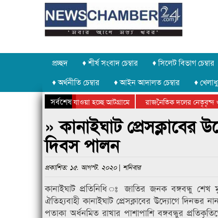
প্রচ্ছদ
♦ শীর্ষ সংবাদ চেম্বার
♦ সিলেট বিভাগ চেম্বার
♦ অর্থনীতি চেম্বার
♦ আইন আদালত চেম্বার
♦ খেলাধু
সর্বশেষ
ত পাথর চুরি করে নিয়ে যাওয়া হচ্ছে আটগ্রামে
রাজনৈতিক দলের নেতৃবৃন্দ ও
ে বার্ষিক ক্রীড়া প্রতিযোগিতার পুরস্কার বিতরণ সম্পন্ন
সিলেটে বাংলাদেশ গ্রুপ থিয়
» কানাইঘাট প্রেসক্লাবের 
দিবস পালন
প্রকাশিত: ১৫. আগস্ট. ২০২০ | শনিবার
কানাইঘাট প্রতিনিধি ঃ জাতির জনক বঙ্গবন্ধু শেখ
ঐতিহ্যবাহী কানাইঘাট প্রেসক্লাবের উদ্যোগে দিনভর নানা
পতাকা অর্ধনমিত রাখার পাশাপাশি বঙ্গবন্ধুর প্রতিকৃতি