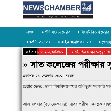
প্রচ্ছদ
♦ শীর্ষ সংবাদ চেম্বার
♦ সিলেট বিভাগ চেম্বার
♦ অর্থনীতি চেম্বার
♦ আইন আদালত চেম্বার
♦ খেলাধু
সর্বশেষ
পাথর চুরি করে নিয়ে যাওয়া হচ্ছে আটগ্রামে
রাজনৈতিক দলের নেতৃবৃন্দ ও স
বার্ষিক ক্রীড়া প্রতিযোগিতার পুরস্কার বিতরণ সম্পন্ন
সিলেটে বাংলাদেশ গ্রুপ থিয়েট
» সাত কলেজের পরীক্ষার সূ
প্রকাশিত: ২৪. ফেব্রুয়ারি. ২০২১ | বুধবার
ঢাকা বিশ্ববিদ্যালয়ের অধিভুক্ত সরকারি সা
চেম্বার ডেস্ক::
আজ বুধবার (২৪ ফেব্রুয়ারি) ঢাবির পরীক্ষা নিয়ন্ত্রক বাহল