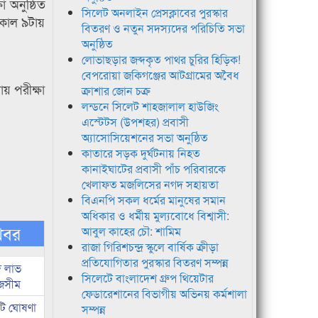
া অনুষ্ঠিত
সিলেট অনলাইন প্রেসক্লাবের পুরস্কার
 সকাল ৯টায়
বিতরণ ও নতুন সদস্যদের পরিচিতি সভা
অনুষ্ঠিত
লোভাছড়ার জব্দকৃত পাথর চুরির হিড়িক!
বেপরোয়া জকিগঞ্জের আটগ্রামের অবৈধ
ায় পরীক্ষা
ক্রাশার জোন চক্র
লন্ডনে সিলেট শাহজালাল হাউজিং
এস্টেটস (উপশহর) প্রবাসী
অ্যাসোসিয়েশনের সভা অনুষ্ঠিত
কাতারে সড়ক দুর্ঘটনায় নিহত
কানাইঘাটের প্রবাসী পাঁচ পরিবারকে
খেলাফত মজলিসের নগদ সহায়তা
বিএনপি সকল ধর্মের মানুষের সমান
অধিকার ও ধর্মীয় মুল্যবোধে বিশ্বাসী:
খবর
আবুল কাহের চৌ: শামিম
রাজা গিরিশচন্দ্র স্কুলে বার্ষিক ক্রীড়া
প্রতিযোগিতার পুরস্কার বিতরণ সম্পন্ন
দ লাভ
সিলেটে বাংলাদেশ গ্রুপ থিয়েটার
জসীম
ফেডারেশানের বিভাগীয় অভিনয় কর্মশালা
টি ঘোষণা
সম্পন্ন