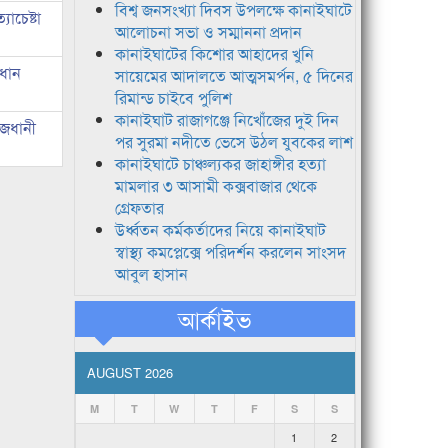
বিশ্ব জনসংখ্যা দিবস উপলক্ষে কানাইঘাটে
াচেষ্টা
আলোচনা সভা ও সম্মাননা প্রদান
কানাইঘাটের কিশোর আহাদের খুনি
রধান
সায়েমের আদালতে আত্মসমর্পন, ৫ দিনের
রিমান্ড চাইবে পুলিশ
কানাইঘাট রাজাগঞ্জে নিখোঁজের দুই দিন
াজধানী
পর সুরমা নদীতে ভেসে উঠল যুবকের লাশ
কানাইঘাটে চাঞ্চল্যকর জাহাঙ্গীর হত্যা
মামলার ৩ আসামী কক্সবাজার থেকে
গ্রেফতার
উর্ধ্বতন কর্মকর্তাদের নিয়ে কানাইঘাট
স্বাস্থ্য কমপ্লেক্সে পরিদর্শন করলেন সাংসদ
আবুল হাসান
আর্কাইভ
AUGUST 2026
M
T
W
T
F
S
S
1
2