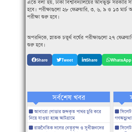
এতে বলা হয়, ঢাকা বিশ্ববিদ্যালয়ের অধিভুক্ত সরকারি সাত
হবে। পরীক্ষাগুলো ২৮ ফেব্রুয়ারি, ৩, ৬, ৯ ও ১৩ মার্চ 
পরীক্ষা শুরু হবে।
অপরদিকে, স্নাতক চতুর্থ বর্ষের পরীক্ষাগুলো ২৭ ফেব্রুয়া
শুরু হবে।
Share
Tweet
Share
WhatsApp
সর্বশেষ খবর
আবারো লোভার জব্দকৃত পাথর চুরি করে
সিলেট
নিয়ে যাওয়া হচ্ছে আটগ্রামে
গণঅভ্যুত
রাজনৈতিক দলের নেতৃবৃন্দ ও সুধীজনদের
সিলেট