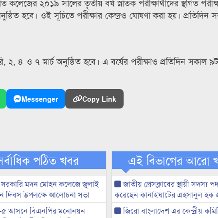
 কলেজের ২০১৯ সালের তৃতীয় বর্ষ স্নাতক পরীক্ষার্থীদের স্থগিত পরীক্ষ
অনুষ্ঠিত হবে। ওই সূচিতে পরীক্ষার কেন্দ্রও ঘোষণা করা হয়। প্রতিদিন
রি, ২, ৪ ও ৭ মার্চ অনুষ্ঠিত হবে। এ বর্ষের পরীক্ষাও প্রতিদিন সকাল ৯ট
Messenger
Copy Link
সর্বাধিক পঠিত খবর
এই বিভাগের আরো 
 সরকারি মদন মোহন কলেজে জুলাই
জাতীয় প্রেসক্লাবের স্থায়ী সদস্য প
্থান দিবস উপলক্ষে আলোচনা সভা
করেছেন কানাইঘাটের এহসানুল হক 
-৫ আসনে বিএনপির মনোনয়ন
জিরো বাংলাদেশ এর কেন্দ্রীয় কমি