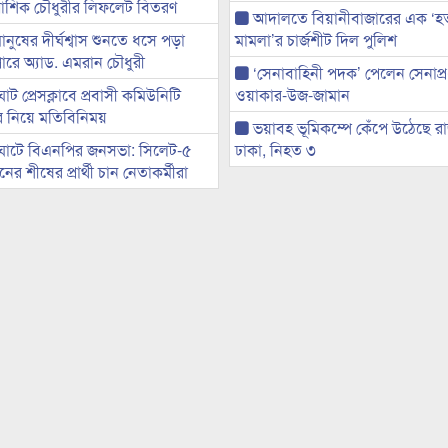
ী আশিক চৌধুরীর লিফলেট বিতরণ
আদালতে বিয়ানীবাজারের এক ‘হত্য
মানুষের দীর্ঘশ্বাস শুনতে ধসে পড়া
মামলা’র চার্জশীট দিল পুলিশ
ারে অ্যাড. এমরান চৌধুরী
‘সেনাবাহিনী পদক’ পেলেন সেনাপ্
ট প্রেসক্লাবে প্রবাসী কমিউনিটি
ওয়াকার-উজ-জামান
ের নিয়ে মতিবিনিময়
ভয়াবহ ভূমিকম্পে কেঁপে উঠেছে র
ঘাটে বিএনপির জনসভা: সিলেট-৫
ঢাকা, নিহত ৩
র শীষের প্রার্থী চান নেতাকর্মীরা