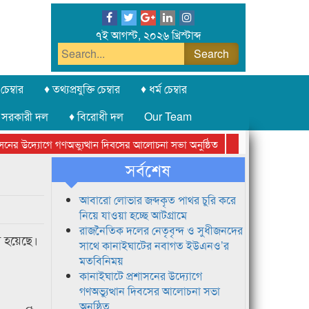
৭ই আগস্ট, ২০২৬ খ্রিস্টাব্দ
চেম্বার
♦ তথ্যপ্রযুক্তি চেম্বার
♦ ধর্ম চেম্বার
 সরকারী দল
♦ বিরোধী দল
Our Team
ের উদ্যোগে গণঅভ্যুত্থান দিবসের আলোচনা সভা অনুষ্ঠিত
সিলেট অনলাইন প্রেসক্
সর্বশেষ
আবারো লোভার জব্দকৃত পাথর চুরি করে
নিয়ে যাওয়া হচ্ছে আটগ্রামে
রাজনৈতিক দলের নেতৃবৃন্দ ও সুধীজনদের
রা হয়েছে।
সাথে কানাইঘাটের নবাগত ইউএনও’র
মতবিনিময়
কানাইঘাটে প্রশাসনের উদ্যোগে
গণঅভ্যুত্থান দিবসের আলোচনা সভা
অনুষ্ঠিত