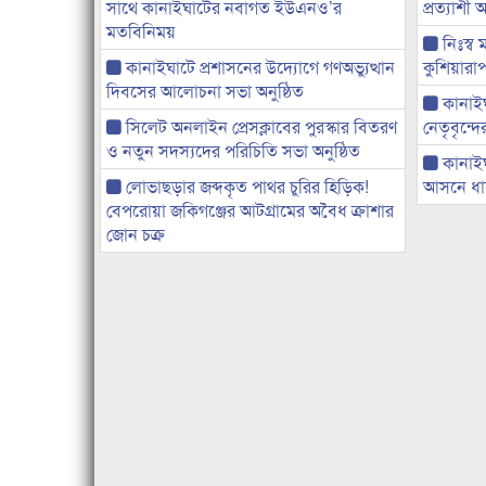
সাথে কানাইঘাটের নবাগত ইউএনও’র
প্রত্যাশ
মতবিনিময়
নিঃস্ব 
কানাইঘাটে প্রশাসনের উদ্যোগে গণঅভ্যুত্থান
কুশিয়ারাপ
দিবসের আলোচনা সভা অনুষ্ঠিত
কানাইঘা
সিলেট অনলাইন প্রেসক্লাবের পুরস্কার বিতরণ
নেতৃবৃন্দ
ও নতুন সদস্যদের পরিচিতি সভা অনুষ্ঠিত
কানাই
লোভাছড়ার জব্দকৃত পাথর চুরির হিড়িক!
আসনে ধানে
বেপরোয়া জকিগঞ্জের আটগ্রামের অবৈধ ক্রাশার
জোন চক্র