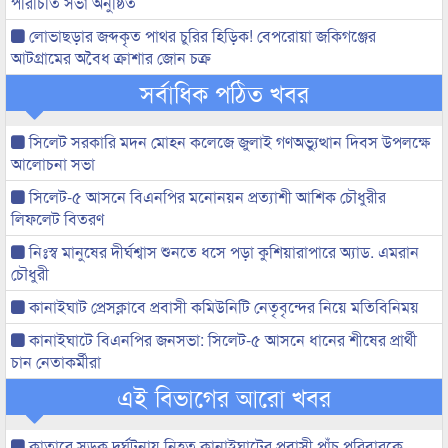
পরিচিতি সভা অনুষ্ঠিত
লোভাছড়ার জব্দকৃত পাথর চুরির হিড়িক! বেপরোয়া জকিগঞ্জের
আটগ্রামের অবৈধ ক্রাশার জোন চক্র
সর্বাধিক পঠিত খবর
সিলেট সরকারি মদন মোহন কলেজে জুলাই গণঅভ্যুত্থান দিবস উপলক্ষে
আলোচনা সভা
সিলেট-৫ আসনে বিএনপির মনোনয়ন প্রত্যাশী আশিক চৌধুরীর
লিফলেট বিতরণ
নিঃস্ব মানুষের দীর্ঘশ্বাস শুনতে ধসে পড়া কুশিয়ারাপারে অ্যাড. এমরান
চৌধুরী
কানাইঘাট প্রেসক্লাবে প্রবাসী কমিউনিটি নেতৃবৃন্দের নিয়ে মতিবিনিময়
কানাইঘাটে বিএনপির জনসভা: সিলেট-৫ আসনে ধানের শীষের প্রার্থী
চান নেতাকর্মীরা
এই বিভাগের আরো খবর
কাতারে সড়ক দুর্ঘটনায় নিহত কানাইঘাটের প্রবাসী পাঁচ পরিবারকে