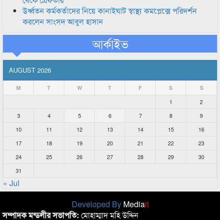
উর্ধ্বতন কর্মকর্তাদের নিয়ে কানাইঘাট স্বাস্থ্য কমপ্লেক্সে পরিদর্শন
করলেন সাংসদ আবুল হাসান
আর্কাইভ
AUGUST 2026
M
T
W
T
F
S
S
1
2
3
4
5
6
7
8
9
10
11
12
13
14
15
16
17
18
19
20
21
22
23
24
25
26
27
28
29
30
31
« Jul
Developed By
Media
it
সম্পাদক মন্ডলীর সভাপতি:
মোহাম্মাদ মহি উদ্দিন