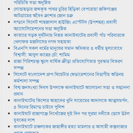
পরিচিতি সভা অনুষ্ঠিত
লোভাছড়ার জব্দকৃত পাথর চুরির হিড়িক! বেপরোয়া জকিগঞ্জের
আটগ্রামের অবৈধ ক্রাশার জোন চক্র
লন্ডনে সিলেট শাহজালাল হাউজিং এস্টেটস (উপশহর) প্রবাসী
অ্যাসোসিয়েশনের সভা অনুষ্ঠিত
কাতারে সড়ক দুর্ঘটনায় নিহত কানাইঘাটের প্রবাসী পাঁচ পরিবারকে
খেলাফত মজলিসের নগদ সহায়তা
বিএনপি সকল ধর্মের মানুষের সমান অধিকার ও ধর্মীয় মুল্যবোধে
বিশ্বাসী: আবুল কাহের চৌ: শামিম
রাজা গিরিশচন্দ্র স্কুলে বার্ষিক ক্রীড়া প্রতিযোগিতার পুরস্কার বিতরণ
সম্পন্ন
সিলেটে বাংলাদেশ গ্রুপ থিয়েটার ফেডারেশানের বিভাগীয় অভিনয়
কর্মশালা সম্পন্ন
বিশ্ব জনসংখ্যা দিবস উপলক্ষে কানাইঘাটে আলোচনা সভা ও সম্মাননা
প্রদান
কানাইঘাটের কিশোর আহাদের খুনি সায়েমের আদালতে আত্মসমর্পন,
৫ দিনের রিমান্ড চাইবে পুলিশ
কানাইঘাট রাজাগঞ্জে নিখোঁজের দুই দিন পর সুরমা নদীতে ভেসে উঠল
যুবকের লাশ
কানাইঘাটে চাঞ্চল্যকর জাহাঙ্গীর হত্যা মামলার ৩ আসামী কক্সবাজার
থেকে গ্রেফতার