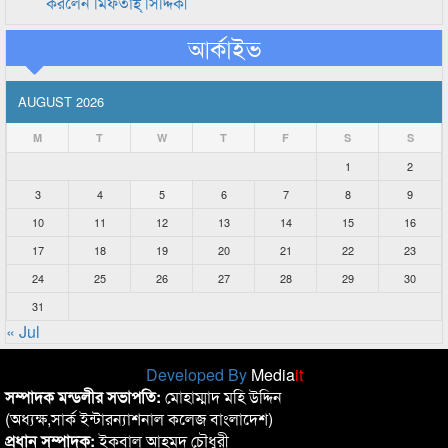
করলেন মিফতাহ্ সিদ্দিকী
আর্কাইভ
AUGUST 2026
M
T
W
T
F
S
S
1
2
3
4
5
6
7
8
9
10
11
12
13
14
15
16
17
18
19
20
21
22
23
24
25
26
27
28
29
30
31
« Jul
Developed By
Media
it
সম্পাদক মন্ডলীর সভাপতি:
মোহাম্মাদ মহি উদ্দিন
(অধ্যক্ষ,সার্ক ইন্টারন্যাশনাল কলেজ বাংলাদেশ)
প্রধান সম্পাদক:
ইকবাল আহমদ চৌধুরী