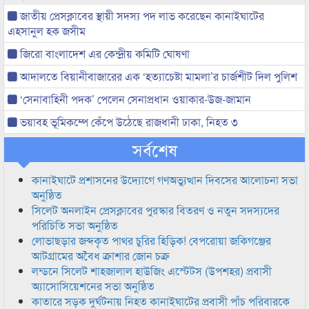
জাতীয় প্রেসক্লাবের স্থায়ী সদস্য পদ লাভ করেছেন কানাইঘাটের
এহসানুল হক জসীম
জিরো বাংলাদেশ এর কেন্দ্রীয় কমিটি ঘোষণা
আদালতে বিয়ানীবাজারের এক ‘হত্যাচেষ্টা মামলা’র চার্জশীট দিল পুলিশ
‘সেনাবাহিনী পদক’ পেলেন সেনাপ্রধান ওয়াকার-উজ-জামান
ভয়াবহ ভূমিকম্পে কেঁপে উঠেছে রাজধানী ঢাকা, নিহত ৩
সর্বশেষ
কানাইঘাটে প্রশাসনের উদ্যোগে গণঅভ্যুত্থান দিবসের আলোচনা সভা
অনুষ্ঠিত
সিলেট অনলাইন প্রেসক্লাবের পুরস্কার বিতরণ ও নতুন সদস্যদের
পরিচিতি সভা অনুষ্ঠিত
লোভাছড়ার জব্দকৃত পাথর চুরির হিড়িক! বেপরোয়া জকিগঞ্জের
আটগ্রামের অবৈধ ক্রাশার জোন চক্র
লন্ডনে সিলেট শাহজালাল হাউজিং এস্টেটস (উপশহর) প্রবাসী
অ্যাসোসিয়েশনের সভা অনুষ্ঠিত
কাতারে সড়ক দুর্ঘটনায় নিহত কানাইঘাটের প্রবাসী পাঁচ পরিবারকে