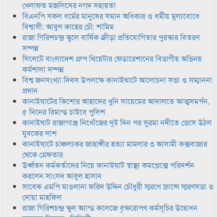
খেলাফত মজলিসের নগদ সহায়তা
বিএনপি সকল ধর্মের মানুষের সমান অধিকার ও ধর্মীয় মুল্যবোধে
বিশ্বাসী: আবুল কাহের চৌ: শামিম
রাজা গিরিশচন্দ্র স্কুলে বার্ষিক ক্রীড়া প্রতিযোগিতার পুরস্কার বিতরণ
সম্পন্ন
সিলেটে বাংলাদেশ গ্রুপ থিয়েটার ফেডারেশানের বিভাগীয় অভিনয়
কর্মশালা সম্পন্ন
বিশ্ব জনসংখ্যা দিবস উপলক্ষে কানাইঘাটে আলোচনা সভা ও সম্মাননা
প্রদান
কানাইঘাটের কিশোর আহাদের খুনি সায়েমের আদালতে আত্মসমর্পন,
৫ দিনের রিমান্ড চাইবে পুলিশ
কানাইঘাট রাজাগঞ্জে নিখোঁজের দুই দিন পর সুরমা নদীতে ভেসে উঠল
যুবকের লাশ
কানাইঘাটে চাঞ্চল্যকর জাহাঙ্গীর হত্যা মামলার ৩ আসামী কক্সবাজার
থেকে গ্রেফতার
উর্ধ্বতন কর্মকর্তাদের নিয়ে কানাইঘাট স্বাস্থ্য কমপ্লেক্সে পরিদর্শন
করলেন সাংসদ আবুল হাসান
সাবেক এমপি মাওলানা ফরিদ উদ্দিন চৌধুরী স্মরণে ফ্রান্সে স্মরণসভা ও
দোয়া মাহফিল
রাজা গিরিশচন্দ্র স্কুল অ্যান্ড কলেজে বৃক্ষরোপণ কর্মসূচির উদ্বোধন