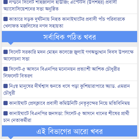
লন্ডনে সিলেট শাহজালাল হাউজিং এস্টেটস (উপশহর) প্রবাসী
অ্যাসোসিয়েশনের সভা অনুষ্ঠিত
কাতারে সড়ক দুর্ঘটনায় নিহত কানাইঘাটের প্রবাসী পাঁচ পরিবারকে
খেলাফত মজলিসের নগদ সহায়তা
সর্বাধিক পঠিত খবর
সিলেট সরকারি মদন মোহন কলেজে জুলাই গণঅভ্যুত্থান দিবস উপলক্ষে
আলোচনা সভা
সিলেট-৫ আসনে বিএনপির মনোনয়ন প্রত্যাশী আশিক চৌধুরীর
লিফলেট বিতরণ
নিঃস্ব মানুষের দীর্ঘশ্বাস শুনতে ধসে পড়া কুশিয়ারাপারে অ্যাড. এমরান
চৌধুরী
কানাইঘাট প্রেসক্লাবে প্রবাসী কমিউনিটি নেতৃবৃন্দের নিয়ে মতিবিনিময়
কানাইঘাটে বিএনপির জনসভা: সিলেট-৫ আসনে ধানের শীষের প্রার্থী
চান নেতাকর্মীরা
এই বিভাগের আরো খবর