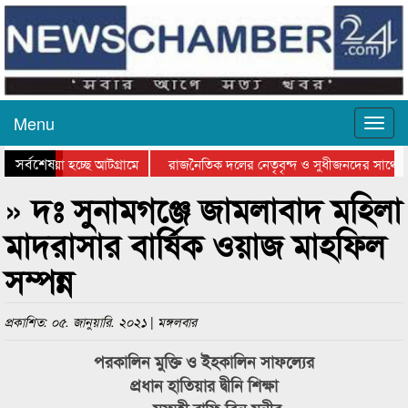
Menu
সর্বশেষ
য়ে যাওয়া হচ্ছে আটগ্রামে
রাজনৈতিক দলের নেতৃবৃন্দ ও সুধীজনদের সাথে ক
যোগিতার পুরস্কার বিতরণ সম্পন্ন
সিলেটে বাংলাদেশ গ্রুপ থিয়েটার ফেডারেশানের বিভ
» দঃ সুনামগঞ্জে জামলাবাদ মহিলা
মাদরাসার বার্ষিক ওয়াজ মাহফিল
সম্পন্ন
প্রকাশিত: ০৫. জানুয়ারি. ২০২১ | মঙ্গলবার
পরকালিন মুক্তি ও ইহকালিন সাফল্যের
প্রধান হাতিয়ার দ্বীনি শিক্ষা