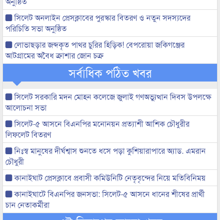
অনুষ্ঠিত
সিলেট অনলাইন প্রেসক্লাবের পুরস্কার বিতরণ ও নতুন সদস্যদের
পরিচিতি সভা অনুষ্ঠিত
লোভাছড়ার জব্দকৃত পাথর চুরির হিড়িক! বেপরোয়া জকিগঞ্জের
আটগ্রামের অবৈধ ক্রাশার জোন চক্র
সর্বাধিক পঠিত খবর
সিলেট সরকারি মদন মোহন কলেজে জুলাই গণঅভ্যুত্থান দিবস উপলক্ষে
আলোচনা সভা
সিলেট-৫ আসনে বিএনপির মনোনয়ন প্রত্যাশী আশিক চৌধুরীর
লিফলেট বিতরণ
নিঃস্ব মানুষের দীর্ঘশ্বাস শুনতে ধসে পড়া কুশিয়ারাপারে অ্যাড. এমরান
চৌধুরী
কানাইঘাট প্রেসক্লাবে প্রবাসী কমিউনিটি নেতৃবৃন্দের নিয়ে মতিবিনিময়
কানাইঘাটে বিএনপির জনসভা: সিলেট-৫ আসনে ধানের শীষের প্রার্থী
চান নেতাকর্মীরা