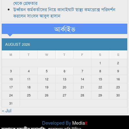
থেকে গ্রেফতার
উর্ধ্বতন কর্মকর্তাদের নিয়ে কানাইঘাট স্বাস্থ্য কমপ্লেক্সে পরিদর্শন
করলেন সাংসদ আবুল হাসান
আর্কাইভ
AUGUST 2026
M
T
W
T
F
S
S
1
2
3
4
5
6
7
8
9
10
11
12
13
14
15
16
17
18
19
20
21
22
23
24
25
26
27
28
29
30
31
« Jul
Developed By
Media
it