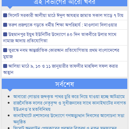
এই বিভাগের আরো খবর
সিলেট সরকারী আলীয়া মাঠে ঈদুল আযহার জামাত সকাল সাড়ে ৭ টায়
তরুণ প্রজন্মকে গড়তে ধর্মীয় শিক্ষা অপরিহার্য : মাওলানা দিলাওয়ার
উছমানপুর ইয়ুথ ইউনিটির উদ্যোগে ৪০ দিন তাকবীরে উলার সাথে
নামাজ আদায় প্রতিযোগিতা
তুরস্কে নবম আন্তর্জাতিক কোরআন প্রতিযোগিতায় প্রথম বাংলাদেশের
মুয়াজ
আলিয়া মাঠে ৯, ১০ ও ১১ জানুয়ারীর তাফসীর মাহফিল সফল করার
আহ্বান
সর্বশেষ
আবারো লোভার জব্দকৃত পাথর চুরি করে নিয়ে যাওয়া হচ্ছে আটগ্রামে
রাজনৈতিক দলের নেতৃবৃন্দ ও সুধীজনদের সাথে কানাইঘাটের নবাগত
ইউএনও’র মতবিনিময়
কানাইঘাটে প্রশাসনের উদ্যোগে গণঅভ্যুত্থান দিবসের আলোচনা সভা
অনুষ্ঠিত
সিলেট অনলাইন প্রেসক্লাবের পুরস্কার বিতরণ ও নতুন সদস্যদের