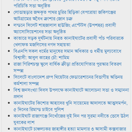
পরিচিতি সভা অনুষ্ঠিত
লোভাছড়ার জব্দকৃত পাথর চুরির হিড়িক! বেপরোয়া জকিগঞ্জের
আটগ্রামের অবৈধ ক্রাশার জোন চক্র
লন্ডনে সিলেট শাহজালাল হাউজিং এস্টেটস (উপশহর) প্রবাসী
অ্যাসোসিয়েশনের সভা অনুষ্ঠিত
কাতারে সড়ক দুর্ঘটনায় নিহত কানাইঘাটের প্রবাসী পাঁচ পরিবারকে
খেলাফত মজলিসের নগদ সহায়তা
বিএনপি সকল ধর্মের মানুষের সমান অধিকার ও ধর্মীয় মুল্যবোধে
বিশ্বাসী: আবুল কাহের চৌ: শামিম
রাজা গিরিশচন্দ্র স্কুলে বার্ষিক ক্রীড়া প্রতিযোগিতার পুরস্কার বিতরণ
সম্পন্ন
সিলেটে বাংলাদেশ গ্রুপ থিয়েটার ফেডারেশানের বিভাগীয় অভিনয়
কর্মশালা সম্পন্ন
বিশ্ব জনসংখ্যা দিবস উপলক্ষে কানাইঘাটে আলোচনা সভা ও সম্মাননা
প্রদান
কানাইঘাটের কিশোর আহাদের খুনি সায়েমের আদালতে আত্মসমর্পন,
৫ দিনের রিমান্ড চাইবে পুলিশ
কানাইঘাট রাজাগঞ্জে নিখোঁজের দুই দিন পর সুরমা নদীতে ভেসে উঠল
যুবকের লাশ
কানাইঘাটে চাঞ্চল্যকর জাহাঙ্গীর হত্যা মামলার ৩ আসামী কক্সবাজার