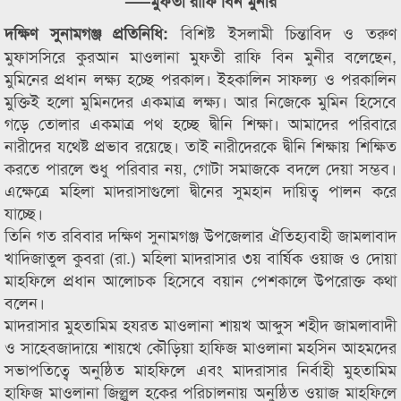
—–মুফতী রাফি বিন মুনীর
বিশিষ্ট ইসলামী চিন্তাবিদ ও তরুণ
দক্ষিণ সুনামগঞ্জ প্রতিনিধি:
মুফাসসিরে কুরআন মাওলানা মুফতী রাফি বিন মুনীর বলেছেন,
মুমিনের প্রধান লক্ষ্য হচ্ছে পরকাল। ইহকালিন সাফল্য ও পরকালিন
মুক্তিই হলো মুমিনদের একমাত্র লক্ষ্য। আর নিজেকে মুমিন হিসেবে
গড়ে তোলার একমাত্র পথ হচ্ছে দ্বীনি শিক্ষা। আমাদের পরিবারে
নারীদের যথেষ্ট প্রভাব রয়েছে। তাই নারীদেরকে দ্বীনি শিক্ষায় শিক্ষিত
করতে পারলে শুধু পরিবার নয়, গোটা সমাজকে বদলে দেয়া সম্ভব।
এক্ষেত্রে মহিলা মাদরাসাগুলো দ্বীনের সুমহান দায়িত্ব পালন করে
যাচ্ছে।
তিনি গত রবিবার দক্ষিণ সুনামগঞ্জ উপজেলার ঐতিহ্যবাহী জামলাবাদ
খাদিজাতুল কুবরা (রা.) মহিলা মাদরাসার ৩য় বার্ষিক ওয়াজ ও দোয়া
মাহফিলে প্রধান আলোচক হিসেবে বয়ান পেশকালে উপরোক্ত কথা
বলেন।
মাদরাসার মুহতামিম হযরত মাওলানা শায়খ আব্দুস শহীদ জামলাবাদী
ও সাহেবজাদায়ে শায়খে কৌড়িয়া হাফিজ মাওলানা মহসিন আহমদের
সভাপতিত্বে অনুষ্ঠিত মাহফিলে এবং মাদরাসার নির্বাহী মুহতামিম
হাফিজ মাওলানা জিল্লুল হকের পরিচালনায় অনুষ্ঠিত ওয়াজ মাহফিলে