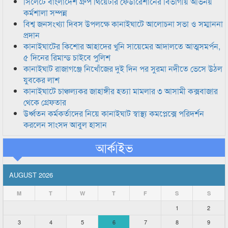
সিলেটে বাংলাদেশ গ্রুপ থিয়েটার ফেডারেশানের বিভাগীয় অভিনয়
কর্মশালা সম্পন্ন
বিশ্ব জনসংখ্যা দিবস উপলক্ষে কানাইঘাটে আলোচনা সভা ও সম্মাননা
প্রদান
কানাইঘাটের কিশোর আহাদের খুনি সায়েমের আদালতে আত্মসমর্পন,
৫ দিনের রিমান্ড চাইবে পুলিশ
কানাইঘাট রাজাগঞ্জে নিখোঁজের দুই দিন পর সুরমা নদীতে ভেসে উঠল
যুবকের লাশ
কানাইঘাটে চাঞ্চল্যকর জাহাঙ্গীর হত্যা মামলার ৩ আসামী কক্সবাজার
থেকে গ্রেফতার
উর্ধ্বতন কর্মকর্তাদের নিয়ে কানাইঘাট স্বাস্থ্য কমপ্লেক্সে পরিদর্শন
করলেন সাংসদ আবুল হাসান
আর্কাইভ
AUGUST 2026
M
T
W
T
F
S
S
1
2
3
4
5
6
7
8
9