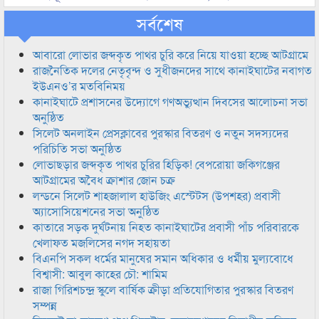
সর্বশেষ
আবারো লোভার জব্দকৃত পাথর চুরি করে নিয়ে যাওয়া হচ্ছে আটগ্রামে
রাজনৈতিক দলের নেতৃবৃন্দ ও সুধীজনদের সাথে কানাইঘাটের নবাগত
ইউএনও’র মতবিনিময়
কানাইঘাটে প্রশাসনের উদ্যোগে গণঅভ্যুত্থান দিবসের আলোচনা সভা
অনুষ্ঠিত
সিলেট অনলাইন প্রেসক্লাবের পুরস্কার বিতরণ ও নতুন সদস্যদের
পরিচিতি সভা অনুষ্ঠিত
লোভাছড়ার জব্দকৃত পাথর চুরির হিড়িক! বেপরোয়া জকিগঞ্জের
আটগ্রামের অবৈধ ক্রাশার জোন চক্র
লন্ডনে সিলেট শাহজালাল হাউজিং এস্টেটস (উপশহর) প্রবাসী
অ্যাসোসিয়েশনের সভা অনুষ্ঠিত
কাতারে সড়ক দুর্ঘটনায় নিহত কানাইঘাটের প্রবাসী পাঁচ পরিবারকে
খেলাফত মজলিসের নগদ সহায়তা
বিএনপি সকল ধর্মের মানুষের সমান অধিকার ও ধর্মীয় মুল্যবোধে
বিশ্বাসী: আবুল কাহের চৌ: শামিম
রাজা গিরিশচন্দ্র স্কুলে বার্ষিক ক্রীড়া প্রতিযোগিতার পুরস্কার বিতরণ
সম্পন্ন