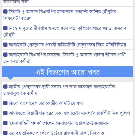
আলোচনা সভা
সিলেট-৫ আসনে বিএনপির মনোনয়ন প্রত্যাশী আশিক চৌধুরীর
লিফলেট বিতরণ
নিঃস্ব মানুষের দীর্ঘশ্বাস শুনতে ধসে পড়া কুশিয়ারাপারে অ্যাড. এমরান
চৌধুরী
কানাইঘাট প্রেসক্লাবে প্রবাসী কমিউনিটি নেতৃবৃন্দের নিয়ে মতিবিনিময়
কানাইঘাটে বিএনপির জনসভা: সিলেট-৫ আসনে ধানের শীষের প্রার্থী
চান নেতাকর্মীরা
এই বিভাগের আরো খবর
জাতীয় প্রেসক্লাবের স্থায়ী সদস্য পদ লাভ করেছেন কানাইঘাটের
এহসানুল হক জসীম
জিরো বাংলাদেশ এর কেন্দ্রীয় কমিটি ঘোষণা
আদালতে বিয়ানীবাজারের এক ‘হত্যাচেষ্টা মামলা’র চার্জশীট দিল পুলিশ
‘সেনাবাহিনী পদক’ পেলেন সেনাপ্রধান ওয়াকার-উজ-জামান
ভয়াবহ ভূমিকম্পে কেঁপে উঠেছে রাজধানী ঢাকা, নিহত ৩