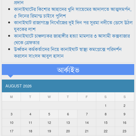
প্রদান
কানাইঘাটের কিশোর আহাদের খুনি সায়েমের আদালতে আত্মসমর্পন,
৫ দিনের রিমান্ড চাইবে পুলিশ
কানাইঘাট রাজাগঞ্জে নিখোঁজের দুই দিন পর সুরমা নদীতে ভেসে উঠল
যুবকের লাশ
কানাইঘাটে চাঞ্চল্যকর জাহাঙ্গীর হত্যা মামলার ৩ আসামী কক্সবাজার
থেকে গ্রেফতার
উর্ধ্বতন কর্মকর্তাদের নিয়ে কানাইঘাট স্বাস্থ্য কমপ্লেক্সে পরিদর্শন
করলেন সাংসদ আবুল হাসান
আর্কাইভ
AUGUST 2026
M
T
W
T
F
S
S
1
2
3
4
5
6
7
8
9
10
11
12
13
14
15
16
17
18
19
20
21
22
23