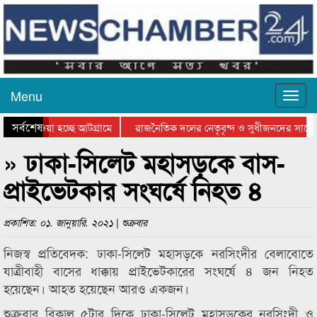
Menu
সর্বশেষ
িয়ে যাওয়া হচ্ছে আটগ্রামে
রাজনৈতিক দলের নেতৃবৃন্দ ও সুধীজনদের সাথে 
তিযোগিতার পুরস্কার বিতরণ সম্পন্ন
সিলেটে বাংলাদেশ গ্রুপ থিয়েটার ফেডারেশানের ব
» ঢাকা-সিলেট মহাসড়কে বাস-
প্রাইভেটকার সংঘর্ষে নিহত ৪
প্রকাশিত: ০১. জানুয়ারি. ২০২১ | শুক্রবার
নিজস্ব প্রতিবেদক: ঢাকা-সিলেট মহাসড়কে নরসিংদীর বেলাবোতে
যাত্রীবাহী বাসের ধাক্কায় প্রাইভেটকারের সংঘর্ষে ৪ জন নিহত
হয়েছেন। আহত হয়েছেন আরও একজন।
শুক্রবার বিকাল ৫টার দিকে ঢাকা-সিলেট মহাসড়কের নরসিংদী ও