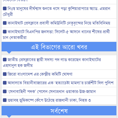
নিঃস্ব মানুষের দীর্ঘশ্বাস শুনতে ধসে পড়া কুশিয়ারাপারে অ্যাড. এমরান
চৌধুরী
কানাইঘাট প্রেসক্লাবে প্রবাসী কমিউনিটি নেতৃবৃন্দের নিয়ে মতিবিনিময়
কানাইঘাটে বিএনপির জনসভা: সিলেট-৫ আসনে ধানের শীষের প্রার্থী
চান নেতাকর্মীরা
এই বিভাগের আরো খবর
জাতীয় প্রেসক্লাবের স্থায়ী সদস্য পদ লাভ করেছেন কানাইঘাটের
এহসানুল হক জসীম
জিরো বাংলাদেশ এর কেন্দ্রীয় কমিটি ঘোষণা
আদালতে বিয়ানীবাজারের এক ‘হত্যাচেষ্টা মামলা’র চার্জশীট দিল পুলিশ
‘সেনাবাহিনী পদক’ পেলেন সেনাপ্রধান ওয়াকার-উজ-জামান
ভয়াবহ ভূমিকম্পে কেঁপে উঠেছে রাজধানী ঢাকা, নিহত ৩
সর্বশেষ