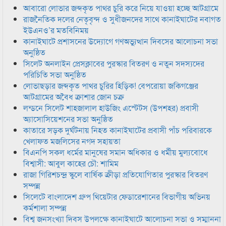
আবারো লোভার জব্দকৃত পাথর চুরি করে নিয়ে যাওয়া হচ্ছে আটগ্রামে
রাজনৈতিক দলের নেতৃবৃন্দ ও সুধীজনদের সাথে কানাইঘাটের নবাগত
ইউএনও’র মতবিনিময়
কানাইঘাটে প্রশাসনের উদ্যোগে গণঅভ্যুত্থান দিবসের আলোচনা সভা
অনুষ্ঠিত
সিলেট অনলাইন প্রেসক্লাবের পুরস্কার বিতরণ ও নতুন সদস্যদের
পরিচিতি সভা অনুষ্ঠিত
লোভাছড়ার জব্দকৃত পাথর চুরির হিড়িক! বেপরোয়া জকিগঞ্জের
আটগ্রামের অবৈধ ক্রাশার জোন চক্র
লন্ডনে সিলেট শাহজালাল হাউজিং এস্টেটস (উপশহর) প্রবাসী
অ্যাসোসিয়েশনের সভা অনুষ্ঠিত
কাতারে সড়ক দুর্ঘটনায় নিহত কানাইঘাটের প্রবাসী পাঁচ পরিবারকে
খেলাফত মজলিসের নগদ সহায়তা
বিএনপি সকল ধর্মের মানুষের সমান অধিকার ও ধর্মীয় মুল্যবোধে
বিশ্বাসী: আবুল কাহের চৌ: শামিম
রাজা গিরিশচন্দ্র স্কুলে বার্ষিক ক্রীড়া প্রতিযোগিতার পুরস্কার বিতরণ
সম্পন্ন
সিলেটে বাংলাদেশ গ্রুপ থিয়েটার ফেডারেশানের বিভাগীয় অভিনয়
কর্মশালা সম্পন্ন
বিশ্ব জনসংখ্যা দিবস উপলক্ষে কানাইঘাটে আলোচনা সভা ও সম্মাননা