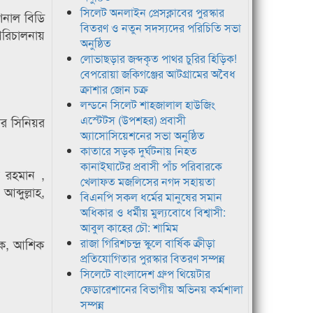
সিলেট অনলাইন প্রেসক্লাবের পুরস্কার
শনাল বিডি
বিতরণ ও নতুন সদস্যদের পরিচিতি সভা
রিচালনায়
অনুষ্ঠিত
লোভাছড়ার জব্দকৃত পাথর চুরির হিড়িক!
বেপরোয়া জকিগঞ্জের আটগ্রামের অবৈধ
ক্রাশার জোন চক্র
লন্ডনে সিলেট শাহজালাল হাউজিং
এস্টেটস (উপশহর) প্রবাসী
ের সিনিয়র
অ্যাসোসিয়েশনের সভা অনুষ্ঠিত
কাতারে সড়ক দুর্ঘটনায় নিহত
কানাইঘাটের প্রবাসী পাঁচ পরিবারকে
র রহমান ,
খেলাফত মজলিসের নগদ সহায়তা
্দুল্লাহ,
বিএনপি সকল ধর্মের মানুষের সমান
অধিকার ও ধর্মীয় মুল্যবোধে বিশ্বাসী:
আবুল কাহের চৌ: শামিম
জাক, আশিক
রাজা গিরিশচন্দ্র স্কুলে বার্ষিক ক্রীড়া
প্রতিযোগিতার পুরস্কার বিতরণ সম্পন্ন
সিলেটে বাংলাদেশ গ্রুপ থিয়েটার
ফেডারেশানের বিভাগীয় অভিনয় কর্মশালা
সম্পন্ন