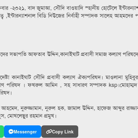
রবার -২০২১, বাদ জুমাআ, সৌদি বাওয়াদি স্হানীয় হোটেলে ইন্টারন্যা
ইন্টারন্যাশনাল বিডি নিউজের নির্বাহী সম্পাদক সালেহ আহমদের প
রিষদের সভাপতি আফতাব উদ্দিন,কানাইঘাট প্রবাসী সমাজ কল্যাণ পরিষদ
েষ্টা কানাইঘাট সৌদি প্রবাসী কল্যাণ ঐক্যপরিষদ। মাওলানা মুহিবু
াণ পরিষদ ‌। ফখরুল আমিন , সহ সাধারণ সম্পাদক ksp।মোহাম্মদ আব
পরিষদ।
হমেদ, নুরুজ্জামান, নুরুল হক, জামাল উদ্দিন, হাফেজ আব্দুর রাজ্
দুস, মোখলেছুর রহমান প্রমুখ।
Messenger
Copy Link