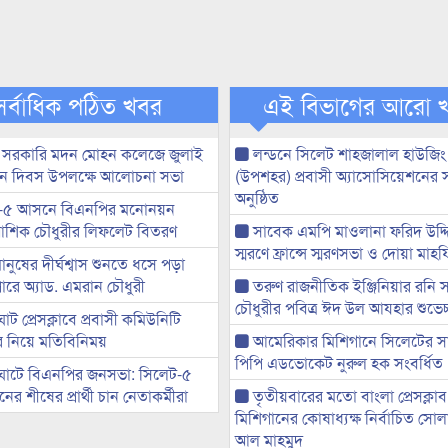
সর্বাধিক পঠিত খবর
এই বিভাগের আরো 
 সরকারি মদন মোহন কলেজে জুলাই
লন্ডনে সিলেট শাহজালাল হাউজিং
্থান দিবস উপলক্ষে আলোচনা সভা
(উপশহর) প্রবাসী অ্যাসোসিয়েশনের 
অনুষ্ঠিত
-৫ আসনে বিএনপির মনোনয়ন
ী আশিক চৌধুরীর লিফলেট বিতরণ
সাবেক এমপি মাওলানা ফরিদ উদ্দি
স্মরণে ফ্রান্সে স্মরণসভা ও দোয়া মাহ
মানুষের দীর্ঘশ্বাস শুনতে ধসে পড়া
ারে অ্যাড. এমরান চৌধুরী
তরুণ রাজনীতিক ইঞ্জিনিয়ার রনি
চৌধুরীর পবিত্র ঈদ উল আযহার শুভেচ্
ট প্রেসক্লাবে প্রবাসী কমিউনিটি
ের নিয়ে মতিবিনিময়
আমেরিকার মিশিগানে সিলেটের স
পিপি এডভোকেট নুরুল হক সংবর্ধিত
ঘাটে বিএনপির জনসভা: সিলেট-৫
র শীষের প্রার্থী চান নেতাকর্মীরা
তৃতীয়বারের মতো বাংলা প্রেসক্লাব
মিশিগানের কোষাধ্যক্ষ নির্বাচিত সো
আল মাহমুদ