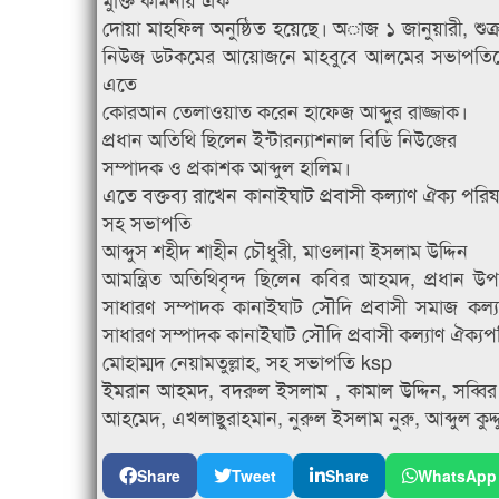
দোয়া মাহফিল অনুষ্ঠিত হয়েছে। অাজ ১ জানুয়ারী, শুক্
নিউজ ডটকমের আয়োজনে মাহবুবে আলমের সভাপতিত্বে ,
এতে
কোরআন তেলাওয়াত করেন হাফেজ আব্দুর রাজ্জাক।
প্রধান অতিথি ছিলেন ইন্টারন্যাশনাল বিডি নিউজের
সম্পাদক ও প্রকাশক আব্দুল হালিম।
এতে বক্তব্য রাখেন কানাইঘাট প্রবাসী কল্যাণ ঐক্য প
সহ সভাপতি
আব্দুস শহীদ শাহীন চৌধুরী, মাওলানা ইসলাম উদ্দিন
আমন্ত্রিত অতিথিবৃন্দ ছিলেন কবির আহমদ, প্রধান উপদ
সাধারণ সম্পাদক কানাইঘাট সৌদি প্রবাসী সমাজ কল্য
সাধারণ সম্পাদক কানাইঘাট সৌদি প্রবাসী কল্যাণ ঐক্য
মোহাম্মদ নেয়ামতুল্লাহ, সহ সভাপতি ksp
ইমরান আহমদ, বদরুল ইসলাম , কামাল উদ্দিন, সব্বির আ
আহমেদ, এখলাছুরাহমান, নুরুল ইসলাম নুরু, আব্দুল কুদ্
Share
Tweet
Share
WhatsApp