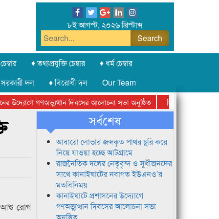
৮ই আগস্ট, ২০২৬ খ্রিস্টাব্দ
চেম্বার
♦ তথ্যপ্রযুক্তি চেম্বার
♦ ধর্ম চেম্বার
 সরকারী দল
♦ বিরোধী দল
Our Team
র উদ্যোগে গণঅভ্যুত্থান দিবসের আলোচনা সভা অনুষ্ঠিত
সিলেট অনলাইন প্রেসক্ল
সর্বশেষ
তি
আবারো লোভার জব্দকৃত পাথর চুরি করে
নিয়ে যাওয়া হচ্ছে আটগ্রামে
রাজনৈতিক দলের নেতৃবৃন্দ ও সুধীজনদের
সাথে কানাইঘাটের নবাগত ইউএনও’র
মতবিনিময়
কানাইঘাটে প্রশাসনের উদ্যোগে
 আশু রোগ
গণঅভ্যুত্থান দিবসের আলোচনা সভা
অনুষ্ঠিত