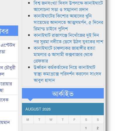
বিশ্ব জনসংখ্যা দিবস উপলক্ষে কানাইঘাটে
আলোচনা সভা ও সম্মাননা প্রদান
কানাইঘাটের কিশোর আহাদের খুনি
সায়েমের আদালতে আত্মসমর্পন, ৫ দিনের
রিমান্ড চাইবে পুলিশ
খবর
কানাইঘাট রাজাগঞ্জে নিখোঁজের দুই দিন
পর সুরমা নদীতে ভেসে উঠল যুবকের লাশ
 এস্টেটস
কানাইঘাটে চাঞ্চল্যকর জাহাঙ্গীর হত্যা
সভা
মামলার ৩ আসামী কক্সবাজার থেকে
গ্রেফতার
উর্ধ্বতন কর্মকর্তাদের নিয়ে কানাইঘাট
ন চৌধুরী
স্বাস্থ্য কমপ্লেক্সে পরিদর্শন করলেন সাংসদ
ফিল
আবুল হাসান
 সরোয়ার
ছা
আর্কাইভ
াবেক
AUGUST 2026
M
T
W
T
F
S
S
লায়মান
1
2