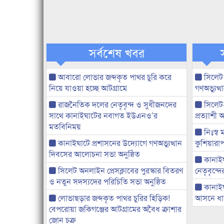
সর্বশেষ খবর
আবারো লোভার জব্দকৃত পাথর চুরি করে
সিলেট
নিয়ে যাওয়া হচ্ছে আটগ্রামে
গণঅভ্যুত
রাজনৈতিক দলের নেতৃবৃন্দ ও সুধীজনদের
সিলেট
সাথে কানাইঘাটের নবাগত ইউএনও’র
প্রত্যাশ
মতবিনিময়
নিঃস্ব 
কানাইঘাটে প্রশাসনের উদ্যোগে গণঅভ্যুত্থান
কুশিয়ারাপ
দিবসের আলোচনা সভা অনুষ্ঠিত
কানাইঘা
সিলেট অনলাইন প্রেসক্লাবের পুরস্কার বিতরণ
নেতৃবৃন্দ
ও নতুন সদস্যদের পরিচিতি সভা অনুষ্ঠিত
কানাই
লোভাছড়ার জব্দকৃত পাথর চুরির হিড়িক!
আসনে ধানে
বেপরোয়া জকিগঞ্জের আটগ্রামের অবৈধ ক্রাশার
জোন চক্র