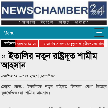
Menu
সর্বশেষ
য়ে যাওয়া হচ্ছে আটগ্রামে
রাজনৈতিক দলের নেতৃবৃন্দ ও সুধীজনদের সাথে ক
যোগিতার পুরস্কার বিতরণ সম্পন্ন
সিলেটে বাংলাদেশ গ্রুপ থিয়েটার ফেডারেশানের বিভ
» ইতালির নতুন রাষ্ট্রদূত শামীম
আহসান
প্রকাশিত: ১৯. নভেম্বর. ২০২০ | বৃহস্পতিবার
ইতালিতে নতুন রাষ্ট্রদূত হিসেবে যোগ দিচ্ছেন
চেম্বার ডেস্ক::
কূটনৈতিক মো. শামীম আহসান।