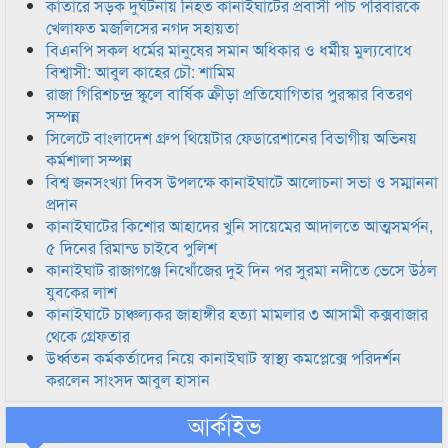
কাতারে সড়ক দুর্ঘটনায় নিহত কানাইঘাটের প্রবাসী পাঁচ পরিবারকে
খেলাফত মজলিসের নগদ সহায়তা
বিএনপি সকল ধর্মের মানুষের সমান অধিকার ও ধর্মীয় মুল্যবোধে
বিশ্বাসী: আবুল কাহের চৌ: শামিম
রাজা গিরিশচন্দ্র স্কুলে বার্ষিক ক্রীড়া প্রতিযোগিতার পুরস্কার বিতরণ
সম্পন্ন
সিলেটে বাংলাদেশ গ্রুপ থিয়েটার ফেডারেশানের বিভাগীয় অভিনয়
কর্মশালা সম্পন্ন
বিশ্ব জনসংখ্যা দিবস উপলক্ষে কানাইঘাটে আলোচনা সভা ও সম্মাননা
প্রদান
কানাইঘাটের কিশোর আহাদের খুনি সায়েমের আদালতে আত্মসমর্পন,
৫ দিনের রিমান্ড চাইবে পুলিশ
কানাইঘাট রাজাগঞ্জে নিখোঁজের দুই দিন পর সুরমা নদীতে ভেসে উঠল
যুবকের লাশ
কানাইঘাটে চাঞ্চল্যকর জাহাঙ্গীর হত্যা মামলার ৩ আসামী কক্সবাজার
থেকে গ্রেফতার
উর্ধ্বতন কর্মকর্তাদের নিয়ে কানাইঘাট স্বাস্থ্য কমপ্লেক্সে পরিদর্শন
করলেন সাংসদ আবুল হাসান
আর্কাইভ