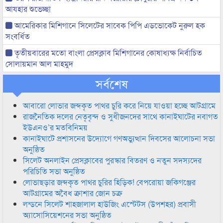
আযহার শুভেচ্ছা
আমেরিকার মিশিগানে সিলেটের সাবেক পিপি এডভোকেট নুরুল হক
সংবর্ধিত
তৃতীয়বারের মতো বাংলা প্রেসক্লাব মিশিগানের কোষাধ্যক্ষ নির্বাচিত
সোলায়মান আল মাহমুদ
সর্বশেষ
আবারো লোভার জব্দকৃত পাথর চুরি করে নিয়ে যাওয়া হচ্ছে আটগ্রামে
রাজনৈতিক দলের নেতৃবৃন্দ ও সুধীজনদের সাথে কানাইঘাটের নবাগত
ইউএনও’র মতবিনিময়
কানাইঘাটে প্রশাসনের উদ্যোগে গণঅভ্যুত্থান দিবসের আলোচনা সভা
অনুষ্ঠিত
সিলেট অনলাইন প্রেসক্লাবের পুরস্কার বিতরণ ও নতুন সদস্যদের
পরিচিতি সভা অনুষ্ঠিত
লোভাছড়ার জব্দকৃত পাথর চুরির হিড়িক! বেপরোয়া জকিগঞ্জের
আটগ্রামের অবৈধ ক্রাশার জোন চক্র
লন্ডনে সিলেট শাহজালাল হাউজিং এস্টেটস (উপশহর) প্রবাসী
অ্যাসোসিয়েশনের সভা অনুষ্ঠিত