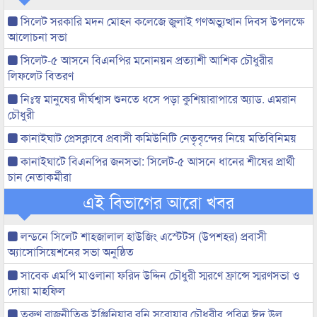
সিলেট সরকারি মদন মোহন কলেজে জুলাই গণঅভ্যুত্থান দিবস উপলক্ষে
আলোচনা সভা
সিলেট-৫ আসনে বিএনপির মনোনয়ন প্রত্যাশী আশিক চৌধুরীর
লিফলেট বিতরণ
নিঃস্ব মানুষের দীর্ঘশ্বাস শুনতে ধসে পড়া কুশিয়ারাপারে অ্যাড. এমরান
চৌধুরী
কানাইঘাট প্রেসক্লাবে প্রবাসী কমিউনিটি নেতৃবৃন্দের নিয়ে মতিবিনিময়
কানাইঘাটে বিএনপির জনসভা: সিলেট-৫ আসনে ধানের শীষের প্রার্থী
চান নেতাকর্মীরা
এই বিভাগের আরো খবর
লন্ডনে সিলেট শাহজালাল হাউজিং এস্টেটস (উপশহর) প্রবাসী
অ্যাসোসিয়েশনের সভা অনুষ্ঠিত
সাবেক এমপি মাওলানা ফরিদ উদ্দিন চৌধুরী স্মরণে ফ্রান্সে স্মরণসভা ও
দোয়া মাহফিল
তরুণ রাজনীতিক ইঞ্জিনিয়ার রনি সরোয়ার চৌধুরীর পবিত্র ঈদ উল