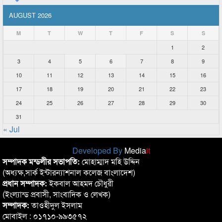
AUGUST 2026
M
T
W
T
F
S
S
1
2
3
4
5
6
7
8
9
10
11
12
13
14
15
16
17
18
19
20
21
22
23
24
25
26
27
28
29
30
31
« Jul
Developed By
Media
it
সম্পাদক মন্ডলীর সভাপতি:
মোহাম্মাদ মহি উদ্দিন
(অধ্যক্ষ,সার্ক ইন্টারন্যাশনাল কলেজ বাংলাদেশ)
প্রধান সম্পাদক:
ইকবাল আহমদ চৌধুরী
(ইংল্যান্ড প্রবাসী, সাংবাদিক ও লেখক)
সম্পাদক:
তাওহীদুল ইসলাম
মোবাইল : ০১৭১০-৯৯৩৫৭২