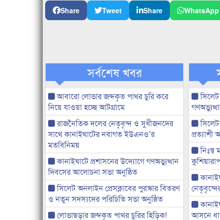
Share
Tweet
Share
WhatsApp
সর্বশেষ খবর
আবারো লোভার জব্দকৃত পাথর চুরি করে
সিলেট
নিয়ে যাওয়া হচ্ছে আটগ্রামে
গণঅভ্যুত
রাজনৈতিক দলের নেতৃবৃন্দ ও সুধীজনদের
সিলেট
সাথে কানাইঘাটের নবাগত ইউএনও’র
প্রত্যাশ
মতবিনিময়
নিঃস্ব 
কানাইঘাটে প্রশাসনের উদ্যোগে গণঅভ্যুত্থান
কুশিয়ারাপ
দিবসের আলোচনা সভা অনুষ্ঠিত
কানাইঘা
সিলেট অনলাইন প্রেসক্লাবের পুরস্কার বিতরণ
নেতৃবৃন্দ
ও নতুন সদস্যদের পরিচিতি সভা অনুষ্ঠিত
কানাই
লোভাছড়ার জব্দকৃত পাথর চুরির হিড়িক!
আসনে ধানে