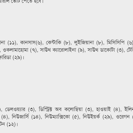
েক্টোরাল ভোট পেতে হবে।
 (১১), কানসাস(৬), কেন্টাকি (৮), লুইজিয়ানা (৮), মিসিসিপি (৬
, ওকলামাহোমা (৭), সাউথ ক্যারোলাইনা (৯), সাউথ ডাকোটা (৩), টেন
লোরিডা (২৯)।
), ডেলওয়্যার (৩), ডিস্ট্রিক্ট অব কলোম্বিয়া (৩), হাওয়াই (৪), ইল
ায়ার (৪), নিউজার্সি (১৪), নিউম্যাক্সিকো (৫), নিউইয়র্ক (২৯), ওরেগ
ংটন (১২)।