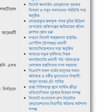
সিলেট অনলাইন প্রেসক্লাবের পুরস্কার
 ইলেকটোরাল
বিতরণ ও নতুন সদস্যদের পরিচিতি সভা
অনুষ্ঠিত
লোভাছড়ার জব্দকৃত পাথর চুরির হিড়িক!
বেপরোয়া জকিগঞ্জের আটগ্রামের অবৈধ
ন। আরেকটি
ক্রাশার জোন চক্র
লন্ডনে সিলেট শাহজালাল হাউজিং
এস্টেটস (উপশহর) প্রবাসী
অ্যাসোসিয়েশনের সভা অনুষ্ঠিত
কাতারে সড়ক দুর্ঘটনায় নিহত
কানাইঘাটের প্রবাসী পাঁচ পরিবারকে
 তিনি এসব
খেলাফত মজলিসের নগদ সহায়তা
বিএনপি সকল ধর্মের মানুষের সমান
অধিকার ও ধর্মীয় মুল্যবোধে বিশ্বাসী:
আবুল কাহের চৌ: শামিম
রাজা গিরিশচন্দ্র স্কুলে বার্ষিক ক্রীড়া
নির্বাচনে
প্রতিযোগিতার পুরস্কার বিতরণ সম্পন্ন
সিলেটে বাংলাদেশ গ্রুপ থিয়েটার
ফেডারেশানের বিভাগীয় অভিনয় কর্মশালা
সম্পন্ন