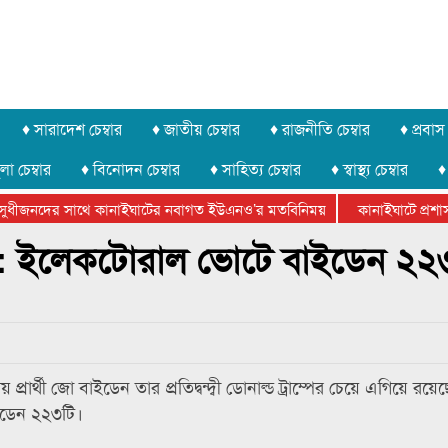
♦ সারাদেশ চেম্বার
♦ জাতীয় চেম্বার
♦ রাজনীতি চেম্বার
♦ প্রবাস 
লা চেম্বার
♦ বিনোদন চেম্বার
♦ সাহিত্য চেম্বার
♦ স্বাস্থ্য চেম্বার
♦
ুধীজনদের সাথে কানাইঘাটের নবাগত ইউএনও’র মতবিনিময়
কানাইঘাটে প্রশাসনে
র ফেডারেশানের বিভাগীয় অভিনয় কর্মশালা সম্পন্ন
্বাচন: ইলেকটোরাল ভোটে বাইডেন ২২
লীয় প্রার্থী জো বাইডেন তার প্রতিদ্বন্দ্বী ডোনাল্ড ট্রাম্পের চেয়ে এগিয়ে 
াইডেন ২২৩টি।