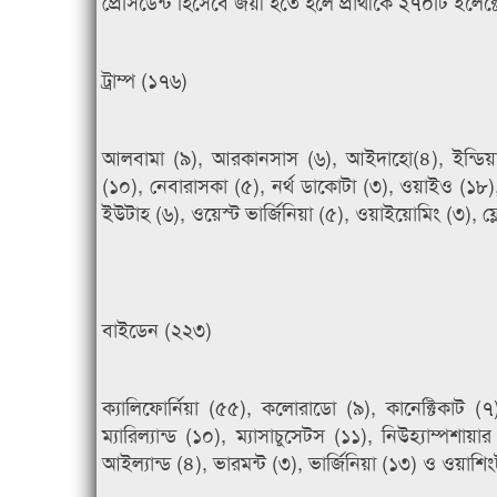
প্রেসিডেন্ট হিসেবে জয়ী হতে হলে প্রার্থীকে ২৭০টি ইল
ট্রাম্প (১৭৬)
আলবামা (৯), আরকানসাস (৬), আইদাহো(৪), ইন্ডিয়ানা
(১০), নেবারাসকা (৫), নর্থ ডাকোটা (৩), ওয়াইও (১৮)
ইউটাহ (৬), ওয়েস্ট ভার্জিনিয়া (৫), ওয়াইয়োমিং (৩), ফ্
বাইডেন (২২৩)
ক্যালিফোর্নিয়া (৫৫), কলোরাডো (৯), কানেক্টিকাট (৭
ম্যারিল্যান্ড (১০), ম্যাসাচুসেটস (১১), নিউহ্যাম্পশ
আইল্যান্ড (৪), ভারমন্ট (৩), ভার্জিনিয়া (১৩) ও ওয়াশি