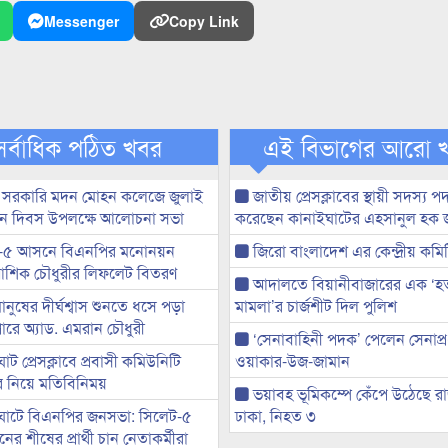
Messenger
Copy Link
সর্বাধিক পঠিত খবর
এই বিভাগের আরো 
 সরকারি মদন মোহন কলেজে জুলাই
জাতীয় প্রেসক্লাবের স্থায়ী সদস্য প
্থান দিবস উপলক্ষে আলোচনা সভা
করেছেন কানাইঘাটের এহসানুল হক 
-৫ আসনে বিএনপির মনোনয়ন
জিরো বাংলাদেশ এর কেন্দ্রীয় কমি
ী আশিক চৌধুরীর লিফলেট বিতরণ
আদালতে বিয়ানীবাজারের এক ‘হত্য
মানুষের দীর্ঘশ্বাস শুনতে ধসে পড়া
মামলা’র চার্জশীট দিল পুলিশ
ারে অ্যাড. এমরান চৌধুরী
‘সেনাবাহিনী পদক’ পেলেন সেনাপ্
ট প্রেসক্লাবে প্রবাসী কমিউনিটি
ওয়াকার-উজ-জামান
ের নিয়ে মতিবিনিময়
ভয়াবহ ভূমিকম্পে কেঁপে উঠেছে র
ঘাটে বিএনপির জনসভা: সিলেট-৫
ঢাকা, নিহত ৩
র শীষের প্রার্থী চান নেতাকর্মীরা