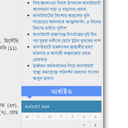
বিশ্ব জনসংখ্যা দিবস উপলক্ষে কানাইঘাটে
আলোচনা সভা ও সম্মাননা প্রদান
কানাইঘাটের কিশোর আহাদের খুনি
সায়েমের আদালতে আত্মসমর্পন, ৫ দিনের
রিমান্ড চাইবে পুলিশ
কানাইঘাট রাজাগঞ্জে নিখোঁজের দুই দিন
), মিসৌরি
পর সুরমা নদীতে ভেসে উঠল যুবকের লাশ
কানাইঘাটে চাঞ্চল্যকর জাহাঙ্গীর হত্যা
িসি (১১),
মামলার ৩ আসামী কক্সবাজার থেকে
গ্রেফতার
উর্ধ্বতন কর্মকর্তাদের নিয়ে কানাইঘাট
স্বাস্থ্য কমপ্লেক্সে পরিদর্শন করলেন সাংসদ
আবুল হাসান
আর্কাইভ
িনয় (২০),
AUGUST 2026
ন (৭), রোড
M
T
W
T
F
S
S
1
2