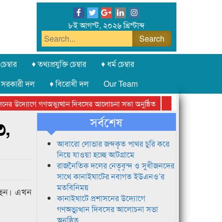
৮ই আগস্ট, ২০২৬ খ্রিস্টাব্দ
চেম্বার
♦ তথ্যপ্রযুক্তি চেম্বার
♦ ধর্ম চেম্বার
 সরকারী দল
♦ বিরোধী দল
Our Team
র উদ্যোগে গণঅভ্যুত্থান দিবসের আলোচনা সভা অনুষ্ঠিত
সিলেট অনলাইন প্রেসক্ল
সর্বশেষ
৩,
আবারো লোভার জব্দকৃত পাথর চুরি করে
নিয়ে যাওয়া হচ্ছে আটগ্রামে
রাজনৈতিক দলের নেতৃবৃন্দ ও সুধীজনদের
সাথে কানাইঘাটের নবাগত ইউএনও’র
মতবিনিময়
রয়েছেন। এখন
কানাইঘাটে প্রশাসনের উদ্যোগে
গণঅভ্যুত্থান দিবসের আলোচনা সভা
অনুষ্ঠিত