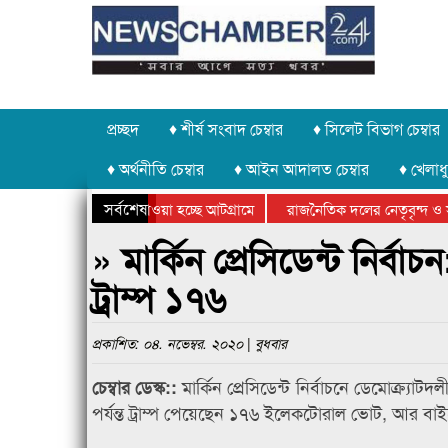
প্রচ্ছদ
♦ শীর্ষ সংবাদ চেম্বার
♦ সিলেট বিভাগ চেম্বার
♦ অর্থনীতি চেম্বার
♦ আইন আদালত চেম্বার
♦ খেলাধু
সর্বশেষ
াথর চুরি করে নিয়ে যাওয়া হচ্ছে আটগ্রামে
রাজনৈতিক দলের নেতৃবৃন্দ ও স
ার্ষিক ক্রীড়া প্রতিযোগিতার পুরস্কার বিতরণ সম্পন্ন
সিলেটে বাংলাদেশ গ্রুপ থিয়েটা
» মার্কিন প্রেসিডেন্ট নির
ট্রাম্প ১৭৬
প্রকাশিত: ০৪. নভেম্বর. ২০২০ | বুধবার
মার্কিন প্রেসিডেন্ট নির্বাচনে ডেমোক্র্যাটদ
চেম্বার ডেস্ক::
পর্যন্ত ট্রাম্প পেয়েছেন ১৭৬ ইলেকটোরাল ভোট, আর ব