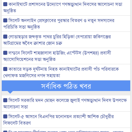
কানাইঘাটে প্রশাসনের উদ্যোগে গণঅভ্যুত্থান দিবসের আলোচনা সভা
অনুষ্ঠিত
সিলেট অনলাইন প্রেসক্লাবের পুরস্কার বিতরণ ও নতুন সদস্যদের
পরিচিতি সভা অনুষ্ঠিত
লোভাছড়ার জব্দকৃত পাথর চুরির হিড়িক! বেপরোয়া জকিগঞ্জের
আটগ্রামের অবৈধ ক্রাশার জোন চক্র
লন্ডনে সিলেট শাহজালাল হাউজিং এস্টেটস (উপশহর) প্রবাসী
অ্যাসোসিয়েশনের সভা অনুষ্ঠিত
কাতারে সড়ক দুর্ঘটনায় নিহত কানাইঘাটের প্রবাসী পাঁচ পরিবারকে
খেলাফত মজলিসের নগদ সহায়তা
সর্বাধিক পঠিত খবর
সিলেট সরকারি মদন মোহন কলেজে জুলাই গণঅভ্যুত্থান দিবস উপলক্ষে
আলোচনা সভা
সিলেট-৫ আসনে বিএনপির মনোনয়ন প্রত্যাশী আশিক চৌধুরীর
লিফলেট বিতরণ