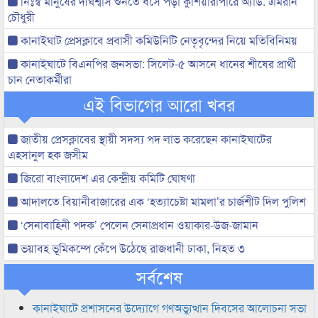
নিঃস্ব মানুষের দীর্ঘশ্বাস শুনতে ধসে পড়া কুশিয়ারাপারে অ্যাড. এমরান
চৌধুরী
কানাইঘাট প্রেসক্লাবে প্রবাসী কমিউনিটি নেতৃবৃন্দের নিয়ে মতিবিনিময়
কানাইঘাটে বিএনপির জনসভা: সিলেট-৫ আসনে ধানের শীষের প্রার্থী
চান নেতাকর্মীরা
এই বিভাগের আরো খবর
জাতীয় প্রেসক্লাবের স্থায়ী সদস্য পদ লাভ করেছেন কানাইঘাটের
এহসানুল হক জসীম
জিরো বাংলাদেশ এর কেন্দ্রীয় কমিটি ঘোষণা
আদালতে বিয়ানীবাজারের এক ‘হত্যাচেষ্টা মামলা’র চার্জশীট দিল পুলিশ
‘সেনাবাহিনী পদক’ পেলেন সেনাপ্রধান ওয়াকার-উজ-জামান
ভয়াবহ ভূমিকম্পে কেঁপে উঠেছে রাজধানী ঢাকা, নিহত ৩
সর্বশেষ
কানাইঘাটে প্রশাসনের উদ্যোগে গণঅভ্যুত্থান দিবসের আলোচনা সভা