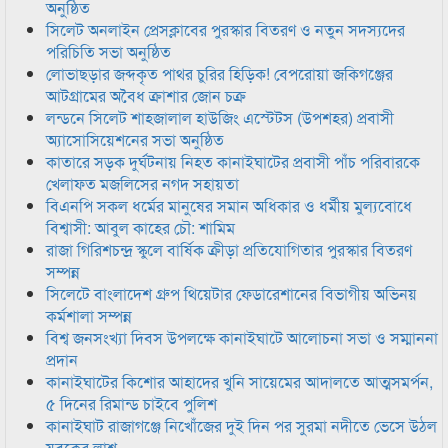
অনুষ্ঠিত
সিলেট অনলাইন প্রেসক্লাবের পুরস্কার বিতরণ ও নতুন সদস্যদের
পরিচিতি সভা অনুষ্ঠিত
লোভাছড়ার জব্দকৃত পাথর চুরির হিড়িক! বেপরোয়া জকিগঞ্জের
আটগ্রামের অবৈধ ক্রাশার জোন চক্র
লন্ডনে সিলেট শাহজালাল হাউজিং এস্টেটস (উপশহর) প্রবাসী
অ্যাসোসিয়েশনের সভা অনুষ্ঠিত
কাতারে সড়ক দুর্ঘটনায় নিহত কানাইঘাটের প্রবাসী পাঁচ পরিবারকে
খেলাফত মজলিসের নগদ সহায়তা
বিএনপি সকল ধর্মের মানুষের সমান অধিকার ও ধর্মীয় মুল্যবোধে
বিশ্বাসী: আবুল কাহের চৌ: শামিম
রাজা গিরিশচন্দ্র স্কুলে বার্ষিক ক্রীড়া প্রতিযোগিতার পুরস্কার বিতরণ
সম্পন্ন
সিলেটে বাংলাদেশ গ্রুপ থিয়েটার ফেডারেশানের বিভাগীয় অভিনয়
কর্মশালা সম্পন্ন
বিশ্ব জনসংখ্যা দিবস উপলক্ষে কানাইঘাটে আলোচনা সভা ও সম্মাননা
প্রদান
কানাইঘাটের কিশোর আহাদের খুনি সায়েমের আদালতে আত্মসমর্পন,
৫ দিনের রিমান্ড চাইবে পুলিশ
কানাইঘাট রাজাগঞ্জে নিখোঁজের দুই দিন পর সুরমা নদীতে ভেসে উঠল
যুবকের লাশ