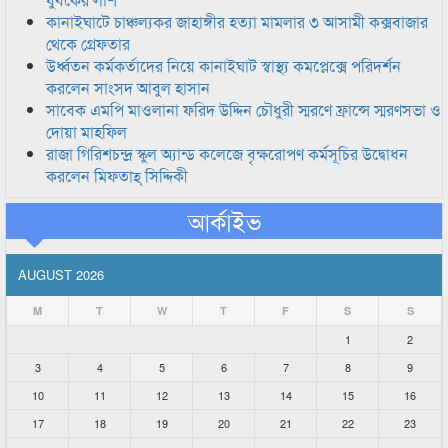
কানাইঘাটে চাঞ্চল্যকর জাহাঙ্গীর হত্যা মামলার ৩ আসামী কক্সবাজার
থেকে গ্রেফতার
উর্ধ্বতন কর্মকর্তাদের নিয়ে কানাইঘাট স্বাস্থ্য কমপ্লেক্সে পরিদর্শন
করলেন সাংসদ আবুল হাসান
সাবেক এমপি মাওলানা ফরিদ উদ্দিন চৌধুরী স্মরণে ফ্রান্সে স্মরণসভা ও
দোয়া মাহফিল
রাজা গিরিশচন্দ্র স্কুল অ্যান্ড কলেজে বৃক্ষরোপণ কর্মসূচির উদ্বোধন
করলেন মিফতাহ্ সিদ্দিকী
আর্কাইভ
AUGUST 2026
M
T
W
T
F
S
S
1
2
3
4
5
6
7
8
9
10
11
12
13
14
15
16
17
18
19
20
21
22
23