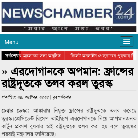
Menu
সর্বশেষ
্থান দিবসের আলোচনা সভা অনুষ্ঠিত
সিলেট অনলাইন প্রেসক্লাবের পুরস্কার বিতর
 আলোচনা সভা ও সম্মাননা প্রদান
কানাইঘাটের কিশোর আহাদের খুনি সায়েমের 
» এরদোগানকে অপমান: ফ্রান্সের
রাষ্ট্রদূতকে তলব করল তুরস্ক
প্রকাশিত: ২৯. অক্টোবর. ২০২০ | বৃহস্পতিবার
আঙ্কারায় নিযুক্ত ফ্রান্সের রাষ্ট্রদূতকে তলব করেছে
চেম্বার ডেস্ক::
তুরস্ক।প্রেসিডেন্ট রিসেপ তাইয়্যিপ এরদোগানকে নিয়ে আপমানজনক
কার্টুন প্রকাশ বুধবার ওই রাষ্ট্রদূতকে তলব করা হয় বলে তুরস্কের
পররাষ্ট্র মন্ত্রণালয় জানিয়েছে।