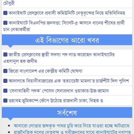
চৌধুরী
কানাইঘাট প্রেসক্লাবে প্রবাসী কমিউনিটি নেতৃবৃন্দের নিয়ে মতিবিনিময়
কানাইঘাটে বিএনপির জনসভা: সিলেট-৫ আসনে ধানের শীষের প্রার্থী
চান নেতাকর্মীরা
এই বিভাগের আরো খবর
জাতীয় প্রেসক্লাবের স্থায়ী সদস্য পদ লাভ করেছেন কানাইঘাটের
এহসানুল হক জসীম
জিরো বাংলাদেশ এর কেন্দ্রীয় কমিটি ঘোষণা
আদালতে বিয়ানীবাজারের এক ‘হত্যাচেষ্টা মামলা’র চার্জশীট দিল পুলিশ
‘সেনাবাহিনী পদক’ পেলেন সেনাপ্রধান ওয়াকার-উজ-জামান
ভয়াবহ ভূমিকম্পে কেঁপে উঠেছে রাজধানী ঢাকা, নিহত ৩
সর্বশেষ
আবারো লোভার জব্দকৃত পাথর চুরি করে নিয়ে যাওয়া হচ্ছে আটগ্রামে
রাজনৈতিক দলের নেতৃবৃন্দ ও সুধীজনদের সাথে কানাইঘাটের নবাগত