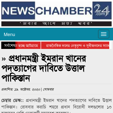
Menu
সর্বশেষ
ে যাওয়া হচ্ছে আটগ্রামে
রাজনৈতিক দলের নেতৃবৃন্দ ও সুধীজনদের সাথে ক
যোগিতার পুরস্কার বিতরণ সম্পন্ন
সিলেটে বাংলাদেশ গ্রুপ থিয়েটার ফেডারেশানের বিভ
» প্রধানমন্ত্রী ইমরান খানের
পদত্যাগের দাবিতে উত্তাল
পাকিস্তান
প্রকাশিত: ১৯. অক্টোবর. ২০২০ | সোমবার
প্রধানমন্ত্রী ইমরান খানের পদত্যাগের দাবিতে উত্তাল
চেম্বার ডেস্ক::
পাকিস্তান। রোববার করাচি শহরে প্রধান বিরোধী দলগুলোর ১০
হাজারের বেশি নেতাকর্মী সমাবেশ করেছেন।