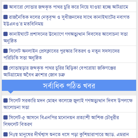
আবারো লোভার জব্দকৃত পাথর চুরি করে নিয়ে যাওয়া হচ্ছে আটগ্রামে
রাজনৈতিক দলের নেতৃবৃন্দ ও সুধীজনদের সাথে কানাইঘাটের নবাগত
ইউএনও’র মতবিনিময়
কানাইঘাটে প্রশাসনের উদ্যোগে গণঅভ্যুত্থান দিবসের আলোচনা সভা
অনুষ্ঠিত
সিলেট অনলাইন প্রেসক্লাবের পুরস্কার বিতরণ ও নতুন সদস্যদের
পরিচিতি সভা অনুষ্ঠিত
লোভাছড়ার জব্দকৃত পাথর চুরির হিড়িক! বেপরোয়া জকিগঞ্জের
আটগ্রামের অবৈধ ক্রাশার জোন চক্র
সর্বাধিক পঠিত খবর
সিলেট সরকারি মদন মোহন কলেজে জুলাই গণঅভ্যুত্থান দিবস উপলক্ষে
আলোচনা সভা
সিলেট-৫ আসনে বিএনপির মনোনয়ন প্রত্যাশী আশিক চৌধুরীর
লিফলেট বিতরণ
নিঃস্ব মানুষের দীর্ঘশ্বাস শুনতে ধসে পড়া কুশিয়ারাপারে অ্যাড. এমরান