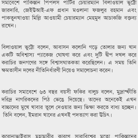
সমাবেশে পাকিস্তান পিপলস পার্টির চেয়ারম্যান বিলাওয়াল ভুট্টো
জারদারি, জেইউআই-এফ প্রধান মওলানা ফজলুর রহমান এবং
পাকতুনখাওয়া মিল্লি আওয়ামী চেয়ারম্যান মেহমুদ আচাকজি বক্তব্য
রাখেন।
বিলাওয়াল ভুট্টো বলেন, আবাসন কলোনি গড়ে তোলার জন্য খান
একটি অবিশ্বাস্য প্যাকেজ ঘোষণা করে এবং দুটি দ্বীপ দখল করে
করাচির জনগণের সঙ্গে বিশ্বাসঘাতকতা করেছিলেন। এ সময় তিনি
ক্ষমতাসীন দলের নীতিনির্ধারণী নিয়েও সমালোচনা করেন।
করাচির সমাবেশে ৬৩ বছর বয়সী ফকির বালুচ বলেন, মুদ্রাস্ফীতি
দরিদ্র নাগরিকদের পিঠ ভেঙে দিয়েছে। তাদের অনেকেই এখন
বাচ্চাদের মুখে খাবার তুলে দেওয়ার জন্য ভিক্ষা করতে বাধ্য হচ্ছেন।
তিনি বলেন, ইমরান খানের এখনই পদত্যাগ করা উচিৎ।
করোনাভাইরাস মহামারীর কারণে সারাবিশ্বের মতো পাকিস্তানের