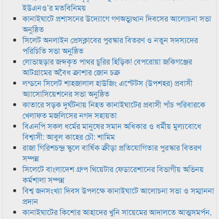
ইউএনও’র মতবিনিময়
কানাইঘাটে প্রশাসনের উদ্যোগে গণঅভ্যুত্থান দিবসের আলোচনা সভা
অনুষ্ঠিত
সিলেট অনলাইন প্রেসক্লাবের পুরস্কার বিতরণ ও নতুন সদস্যদের
পরিচিতি সভা অনুষ্ঠিত
লোভাছড়ার জব্দকৃত পাথর চুরির হিড়িক! বেপরোয়া জকিগঞ্জের
আটগ্রামের অবৈধ ক্রাশার জোন চক্র
লন্ডনে সিলেট শাহজালাল হাউজিং এস্টেটস (উপশহর) প্রবাসী
অ্যাসোসিয়েশনের সভা অনুষ্ঠিত
কাতারে সড়ক দুর্ঘটনায় নিহত কানাইঘাটের প্রবাসী পাঁচ পরিবারকে
খেলাফত মজলিসের নগদ সহায়তা
বিএনপি সকল ধর্মের মানুষের সমান অধিকার ও ধর্মীয় মুল্যবোধে
বিশ্বাসী: আবুল কাহের চৌ: শামিম
রাজা গিরিশচন্দ্র স্কুলে বার্ষিক ক্রীড়া প্রতিযোগিতার পুরস্কার বিতরণ
সম্পন্ন
সিলেটে বাংলাদেশ গ্রুপ থিয়েটার ফেডারেশানের বিভাগীয় অভিনয়
কর্মশালা সম্পন্ন
বিশ্ব জনসংখ্যা দিবস উপলক্ষে কানাইঘাটে আলোচনা সভা ও সম্মাননা
প্রদান
কানাইঘাটের কিশোর আহাদের খুনি সায়েমের আদালতে আত্মসমর্পন,