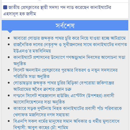
জাতীয় প্রেসক্লাবের স্থায়ী সদস্য পদ লাভ করেছেন কানাইঘাটের
এহসানুল হক জসীম
সর্বশেষ
আবারো লোভার জব্দকৃত পাথর চুরি করে নিয়ে যাওয়া হচ্ছে আটগ্রামে
রাজনৈতিক দলের নেতৃবৃন্দ ও সুধীজনদের সাথে কানাইঘাটের নবাগত
ইউএনও’র মতবিনিময়
কানাইঘাটে প্রশাসনের উদ্যোগে গণঅভ্যুত্থান দিবসের আলোচনা সভা
অনুষ্ঠিত
সিলেট অনলাইন প্রেসক্লাবের পুরস্কার বিতরণ ও নতুন সদস্যদের
পরিচিতি সভা অনুষ্ঠিত
লোভাছড়ার জব্দকৃত পাথর চুরির হিড়িক! বেপরোয়া জকিগঞ্জের
আটগ্রামের অবৈধ ক্রাশার জোন চক্র
লন্ডনে সিলেট শাহজালাল হাউজিং এস্টেটস (উপশহর) প্রবাসী
অ্যাসোসিয়েশনের সভা অনুষ্ঠিত
কাতারে সড়ক দুর্ঘটনায় নিহত কানাইঘাটের প্রবাসী পাঁচ পরিবারকে
খেলাফত মজলিসের নগদ সহায়তা
বিএনপি সকল ধর্মের মানুষের সমান অধিকার ও ধর্মীয় মুল্যবোধে
বিশ্বাসী: আবুল কাহের চৌ: শামিম