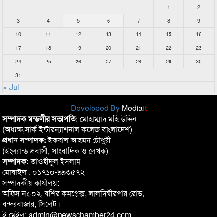
1
2
3
4
5
6
7
8
9
10
11
12
13
14
15
16
17
18
19
20
21
22
23
24
25
26
27
28
29
30
31
« Jul
Developed By
Media
it
সম্পাদক মন্ডলীর সভাপতি:
মোহাম্মাদ মহি উদ্দিন
(অধ্যক্ষ,সার্ক ইন্টারন্যাশনাল কলেজ বাংলাদেশ)
প্রধান সম্পাদক:
ইকবাল আহমদ চৌধুরী
(ইংল্যান্ড প্রবাসী, সাংবাদিক ও লেখক)
সম্পাদক:
তাওহীদুল ইসলাম
মোবাইল : ০১৭১০-৯৯৩৫৭২
সম্পাদকীয় কার্যালয়:
অফিস নং-০২, বশির কমপ্লেক্স, লালদিঘীরপার রোড,
বন্দরবাজার, সিলেট।
ই মেইল: admin@newschamber24.com