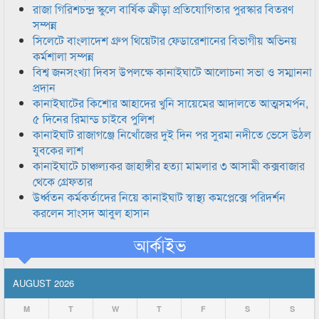
রাজা গিরিশচন্দ্র স্কুলে বার্ষিক ক্রীড়া প্রতিযোগিতার পুরস্কার বিতরণ
সম্পন্ন
সিলেটে বাংলাদেশ গ্রুপ থিয়েটার ফেডারেশানের বিভাগীয় অভিনয়
কর্মশালা সম্পন্ন
বিশ্ব জনসংখ্যা দিবস উপলক্ষে কানাইঘাটে আলোচনা সভা ও সম্মাননা
প্রদান
কানাইঘাটের কিশোর আহাদের খুনি সায়েমের আদালতে আত্মসমর্পন,
৫ দিনের রিমান্ড চাইবে পুলিশ
কানাইঘাট রাজাগঞ্জে নিখোঁজের দুই দিন পর সুরমা নদীতে ভেসে উঠল
যুবকের লাশ
কানাইঘাটে চাঞ্চল্যকর জাহাঙ্গীর হত্যা মামলার ৩ আসামী কক্সবাজার
থেকে গ্রেফতার
উর্ধ্বতন কর্মকর্তাদের নিয়ে কানাইঘাট স্বাস্থ্য কমপ্লেক্সে পরিদর্শন
করলেন সাংসদ আবুল হাসান
আর্কাইভ
AUGUST 2026
M
T
W
T
F
S
S