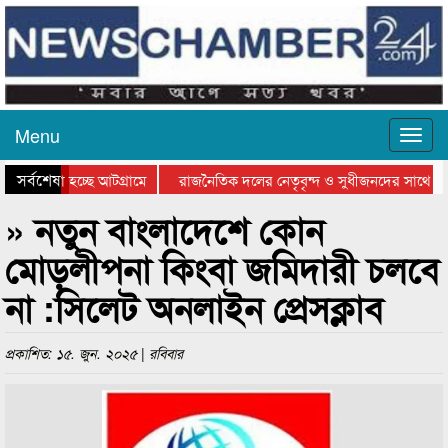
Menu
সর্বশেষ
 যাওয়া হচ্ছে আটগ্রামে
রাজনৈতিক দলের নেতৃবৃন্দ ও সুধীজনদের সাথে কা
োগিতার পুরস্কার বিতরণ সম্পন্ন
সিলেটে বাংলাদেশ গ্রুপ থিয়েটার ফেডারেশানের বিভা
» নতুন বাংলাদেশে কোন
মোড়লীপনা কিংবা জমিদারী চলবে
না :সিলেট অনলাইন প্রেসক্লাব
প্রকাশিত: ১৫. জুন. ২০২৫ | রবিবার