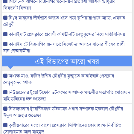
সিলেট-৫ আসনে বিএনপির মনোনয়ন প্রত্যাশী আশিক চৌধুরীর
লিফলেট বিতরণ
নিঃস্ব মানুষের দীর্ঘশ্বাস শুনতে ধসে পড়া কুশিয়ারাপারে অ্যাড. এমরান
চৌধুরী
কানাইঘাট প্রেসক্লাবে প্রবাসী কমিউনিটি নেতৃবৃন্দের নিয়ে মতিবিনিময়
কানাইঘাটে বিএনপির জনসভা: সিলেট-৫ আসনে ধানের শীষের প্রার্থী
চান নেতাকর্মীরা
এই বিভাগের আরো খবর
অধ্যক্ষ মাও. ফরিদ উদ্দিন চৌধুরীর মৃত্যুতে কানাইঘাট প্রেসক্লাব
নেতৃবৃন্দের শোক
নিউজচেম্বার টুয়েন্টিফোর ডটকমের সম্পাদক মন্ডলীর সভাপতি মোহাম্মদ
মহি উদ্দিনের ঈদ শুভেচ্ছা
নিউজচেম্বার টুয়েন্টিফোর ডটকমের প্রধান সম্পাদক ইকবাল চৌধুরীর
ঈদুল আজহার শুভেচ্ছা
তৃতীয়বারের মতো বাংলা প্রেসক্লাব মিশিগানের কোষাধ্যক্ষ নির্বাচিত
সোলায়মান আল মাহমুদ