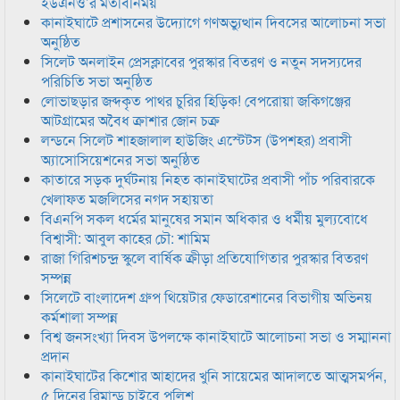
ইউএনও’র মতবিনিময়
কানাইঘাটে প্রশাসনের উদ্যোগে গণঅভ্যুত্থান দিবসের আলোচনা সভা
অনুষ্ঠিত
সিলেট অনলাইন প্রেসক্লাবের পুরস্কার বিতরণ ও নতুন সদস্যদের
পরিচিতি সভা অনুষ্ঠিত
লোভাছড়ার জব্দকৃত পাথর চুরির হিড়িক! বেপরোয়া জকিগঞ্জের
আটগ্রামের অবৈধ ক্রাশার জোন চক্র
লন্ডনে সিলেট শাহজালাল হাউজিং এস্টেটস (উপশহর) প্রবাসী
অ্যাসোসিয়েশনের সভা অনুষ্ঠিত
কাতারে সড়ক দুর্ঘটনায় নিহত কানাইঘাটের প্রবাসী পাঁচ পরিবারকে
খেলাফত মজলিসের নগদ সহায়তা
বিএনপি সকল ধর্মের মানুষের সমান অধিকার ও ধর্মীয় মুল্যবোধে
বিশ্বাসী: আবুল কাহের চৌ: শামিম
রাজা গিরিশচন্দ্র স্কুলে বার্ষিক ক্রীড়া প্রতিযোগিতার পুরস্কার বিতরণ
সম্পন্ন
সিলেটে বাংলাদেশ গ্রুপ থিয়েটার ফেডারেশানের বিভাগীয় অভিনয়
কর্মশালা সম্পন্ন
বিশ্ব জনসংখ্যা দিবস উপলক্ষে কানাইঘাটে আলোচনা সভা ও সম্মাননা
প্রদান
কানাইঘাটের কিশোর আহাদের খুনি সায়েমের আদালতে আত্মসমর্পন,
৫ দিনের রিমান্ড চাইবে পুলিশ