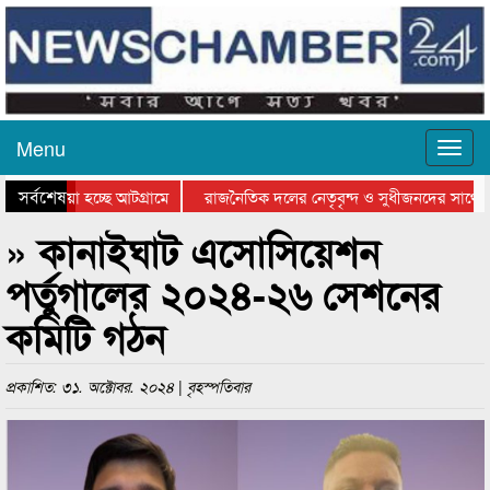
Menu
সর্বশেষ
য়ে যাওয়া হচ্ছে আটগ্রামে
রাজনৈতিক দলের নেতৃবৃন্দ ও সুধীজনদের সাথে ক
যোগিতার পুরস্কার বিতরণ সম্পন্ন
সিলেটে বাংলাদেশ গ্রুপ থিয়েটার ফেডারেশানের বিভ
» কানাইঘাট এসোসিয়েশন
পর্তুগালের ২০২৪-২৬ সেশনের
কমিটি গঠন
প্রকাশিত: ৩১. অক্টোবর. ২০২৪ | বৃহস্পতিবার