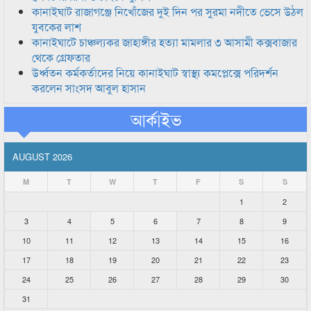
কানাইঘাট রাজাগঞ্জে নিখোঁজের দুই দিন পর সুরমা নদীতে ভেসে উঠল
যুবকের লাশ
কানাইঘাটে চাঞ্চল্যকর জাহাঙ্গীর হত্যা মামলার ৩ আসামী কক্সবাজার
থেকে গ্রেফতার
উর্ধ্বতন কর্মকর্তাদের নিয়ে কানাইঘাট স্বাস্থ্য কমপ্লেক্সে পরিদর্শন
করলেন সাংসদ আবুল হাসান
আর্কাইভ
AUGUST 2026
M
T
W
T
F
S
S
1
2
3
4
5
6
7
8
9
10
11
12
13
14
15
16
17
18
19
20
21
22
23
24
25
26
27
28
29
30
31