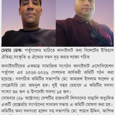
পর্তুগালের মাঠিতে কানাইঘাট তথা সিলেটের ইতিহাস
চেম্বার ডেস্ক:
ঐতিহ্য,সংস্কৃতি ও ঐক্যের বন্ধন দৃঢ় করার লক্ষ্যে গঠিত
কানাইঘাটীদের একমাত্র সামাজিক সংগঠন কানাইঘাট এসোসিয়েশন
পর্তুগাল এর ২০২৪-২০২৬ সেশনের কার্যকরী কমিটি গঠন করা
হয়েছে। নবগঠিত কমিটির সভাপতি মো: কামরুল ইসলাম খালেদ ও
সেক্রেটারি মো: জয়নুল হক। দুই বছর মেয়াদে এ কমিটির সদস্য
সংখ্যা ৩৪ জন ও উপদেষ্টা সদস্য ১৫ জন।
সোমবার (২৮ অক্টোবর) দেশটির রাজধানী লিসবনের বাঙালি অধ্যুষিত
একটি রেস্তোরাঁয় সংগঠনের সাধারণ সভায় এ কমিটি ঘোষণা করা হয়।
কমিটির অন্য সদস্যরা হলেন সহ সভাপতি মো: শাহাব উদ্দিন, আশিক