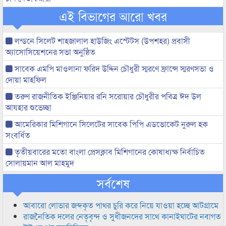
এই বিভাগের আরো খবর
লন্ডনে সিলেট শাহজালাল হাউজিং এস্টেটস (উপশহর) প্রবাসী
অ্যাসোসিয়েশনের সভা অনুষ্ঠিত
সাবেক এমপি মাওলানা ফরিদ উদ্দিন চৌধুরী স্মরণে ফ্রান্সে স্মরণসভা ও
দোয়া মাহফিল
তরুণ রাজনীতিক ইঞ্জিনিয়ার রনি সরোয়ার চৌধুরীর পবিত্র ঈদ উল
আযহার শুভেচ্ছা
আমেরিকার মিশিগানে সিলেটের সাবেক পিপি এডভোকেট নুরুল হক
সংবর্ধিত
তৃতীয়বারের মতো বাংলা প্রেসক্লাব মিশিগানের কোষাধ্যক্ষ নির্বাচিত
সোলায়মান আল মাহমুদ
সর্বশেষ
আবারো লোভার জব্দকৃত পাথর চুরি করে নিয়ে যাওয়া হচ্ছে আটগ্রামে
রাজনৈতিক দলের নেতৃবৃন্দ ও সুধীজনদের সাথে কানাইঘাটের নবাগত