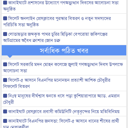
কানাইঘাটে প্রশাসনের উদ্যোগে গণঅভ্যুত্থান দিবসের আলোচনা সভা
অনুষ্ঠিত
সিলেট অনলাইন প্রেসক্লাবের পুরস্কার বিতরণ ও নতুন সদস্যদের
পরিচিতি সভা অনুষ্ঠিত
লোভাছড়ার জব্দকৃত পাথর চুরির হিড়িক! বেপরোয়া জকিগঞ্জের
আটগ্রামের অবৈধ ক্রাশার জোন চক্র
সর্বাধিক পঠিত খবর
সিলেট সরকারি মদন মোহন কলেজে জুলাই গণঅভ্যুত্থান দিবস উপলক্ষে
আলোচনা সভা
সিলেট-৫ আসনে বিএনপির মনোনয়ন প্রত্যাশী আশিক চৌধুরীর
লিফলেট বিতরণ
নিঃস্ব মানুষের দীর্ঘশ্বাস শুনতে ধসে পড়া কুশিয়ারাপারে অ্যাড. এমরান
চৌধুরী
কানাইঘাট প্রেসক্লাবে প্রবাসী কমিউনিটি নেতৃবৃন্দের নিয়ে মতিবিনিময়
কানাইঘাটে বিএনপির জনসভা: সিলেট-৫ আসনে ধানের শীষের প্রার্থী
চান নেতাকর্মীরা