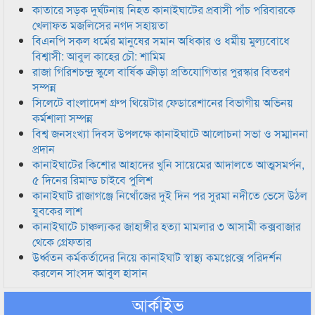
কাতারে সড়ক দুর্ঘটনায় নিহত কানাইঘাটের প্রবাসী পাঁচ পরিবারকে
খেলাফত মজলিসের নগদ সহায়তা
বিএনপি সকল ধর্মের মানুষের সমান অধিকার ও ধর্মীয় মুল্যবোধে
বিশ্বাসী: আবুল কাহের চৌ: শামিম
রাজা গিরিশচন্দ্র স্কুলে বার্ষিক ক্রীড়া প্রতিযোগিতার পুরস্কার বিতরণ
সম্পন্ন
সিলেটে বাংলাদেশ গ্রুপ থিয়েটার ফেডারেশানের বিভাগীয় অভিনয়
কর্মশালা সম্পন্ন
বিশ্ব জনসংখ্যা দিবস উপলক্ষে কানাইঘাটে আলোচনা সভা ও সম্মাননা
প্রদান
কানাইঘাটের কিশোর আহাদের খুনি সায়েমের আদালতে আত্মসমর্পন,
৫ দিনের রিমান্ড চাইবে পুলিশ
কানাইঘাট রাজাগঞ্জে নিখোঁজের দুই দিন পর সুরমা নদীতে ভেসে উঠল
যুবকের লাশ
কানাইঘাটে চাঞ্চল্যকর জাহাঙ্গীর হত্যা মামলার ৩ আসামী কক্সবাজার
থেকে গ্রেফতার
উর্ধ্বতন কর্মকর্তাদের নিয়ে কানাইঘাট স্বাস্থ্য কমপ্লেক্সে পরিদর্শন
করলেন সাংসদ আবুল হাসান
আর্কাইভ