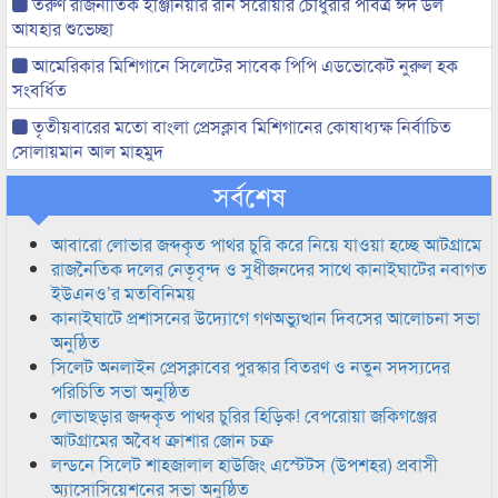
তরুণ রাজনীতিক ইঞ্জিনিয়ার রনি সরোয়ার চৌধুরীর পবিত্র ঈদ উল
আযহার শুভেচ্ছা
আমেরিকার মিশিগানে সিলেটের সাবেক পিপি এডভোকেট নুরুল হক
সংবর্ধিত
তৃতীয়বারের মতো বাংলা প্রেসক্লাব মিশিগানের কোষাধ্যক্ষ নির্বাচিত
সোলায়মান আল মাহমুদ
সর্বশেষ
আবারো লোভার জব্দকৃত পাথর চুরি করে নিয়ে যাওয়া হচ্ছে আটগ্রামে
রাজনৈতিক দলের নেতৃবৃন্দ ও সুধীজনদের সাথে কানাইঘাটের নবাগত
ইউএনও’র মতবিনিময়
কানাইঘাটে প্রশাসনের উদ্যোগে গণঅভ্যুত্থান দিবসের আলোচনা সভা
অনুষ্ঠিত
সিলেট অনলাইন প্রেসক্লাবের পুরস্কার বিতরণ ও নতুন সদস্যদের
পরিচিতি সভা অনুষ্ঠিত
লোভাছড়ার জব্দকৃত পাথর চুরির হিড়িক! বেপরোয়া জকিগঞ্জের
আটগ্রামের অবৈধ ক্রাশার জোন চক্র
লন্ডনে সিলেট শাহজালাল হাউজিং এস্টেটস (উপশহর) প্রবাসী
অ্যাসোসিয়েশনের সভা অনুষ্ঠিত