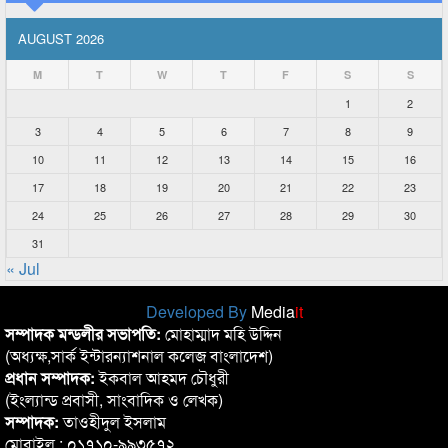
AUGUST 2026
M
T
W
T
F
S
S
1
2
3
4
5
6
7
8
9
10
11
12
13
14
15
16
17
18
19
20
21
22
23
24
25
26
27
28
29
30
31
« Jul
Developed By
Media
it
সম্পাদক মন্ডলীর সভাপতি:
মোহাম্মাদ মহি উদ্দিন
(অধ্যক্ষ,সার্ক ইন্টারন্যাশনাল কলেজ বাংলাদেশ)
প্রধান সম্পাদক:
ইকবাল আহমদ চৌধুরী
(ইংল্যান্ড প্রবাসী, সাংবাদিক ও লেখক)
সম্পাদক:
তাওহীদুল ইসলাম
মোবাইল : ০১৭১০-৯৯৩৫৭২