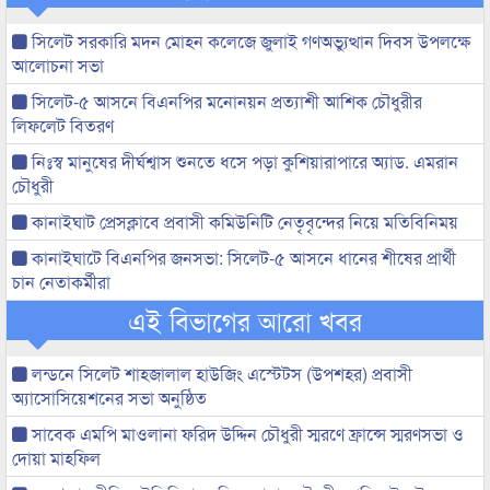
সিলেট সরকারি মদন মোহন কলেজে জুলাই গণঅভ্যুত্থান দিবস উপলক্ষে
আলোচনা সভা
সিলেট-৫ আসনে বিএনপির মনোনয়ন প্রত্যাশী আশিক চৌধুরীর
লিফলেট বিতরণ
নিঃস্ব মানুষের দীর্ঘশ্বাস শুনতে ধসে পড়া কুশিয়ারাপারে অ্যাড. এমরান
চৌধুরী
কানাইঘাট প্রেসক্লাবে প্রবাসী কমিউনিটি নেতৃবৃন্দের নিয়ে মতিবিনিময়
কানাইঘাটে বিএনপির জনসভা: সিলেট-৫ আসনে ধানের শীষের প্রার্থী
চান নেতাকর্মীরা
এই বিভাগের আরো খবর
লন্ডনে সিলেট শাহজালাল হাউজিং এস্টেটস (উপশহর) প্রবাসী
অ্যাসোসিয়েশনের সভা অনুষ্ঠিত
সাবেক এমপি মাওলানা ফরিদ উদ্দিন চৌধুরী স্মরণে ফ্রান্সে স্মরণসভা ও
দোয়া মাহফিল