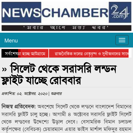
Menu
সর্বশেষ
য়ে যাওয়া হচ্ছে আটগ্রামে
রাজনৈতিক দলের নেতৃবৃন্দ ও সুধীজনদের সাথে ক
িযোগিতার পুরস্কার বিতরণ সম্পন্ন
সিলেটে বাংলাদেশ গ্রুপ থিয়েটার ফেডারেশানের বি
» সিলেট থেকে সরাসরি লন্ডন
ফ্লাইট যাচ্ছে রোববার
প্রকাশিত: ০২. অক্টোবর. ২০২০ | শুক্রবার
অবশেষে সিলেট থেকে লন্ডনে বাংলাদেশ বিমানের
নিজস্ব প্রতিবেদক:
সরাসরি ফ্লাইট চালু হচ্ছে। আগামী ৪ অক্টোবর সরাসরি ফ্লাইট সিলেট
থেকে লন্ডনের উদ্দেশ্যে উড়াল দেবে। বেসামরিক বিমান চলাচল
কর্তৃপক্ষের (বেবিচক) চেয়ারম্যান এয়ার ভাইস মার্শাল মফিদুর রহমান