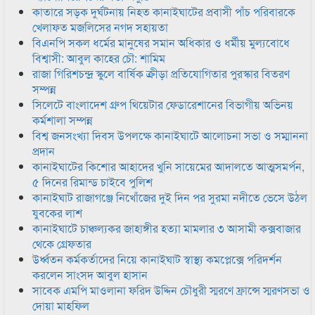
কাতারে সড়ক দুর্ঘটনায় নিহত কানাইঘাটের প্রবাসী পাঁচ পরিবারকে
খেলাফত মজলিসের নগদ সহায়তা
বিএনপি সকল ধর্মের মানুষের সমান অধিকার ও ধর্মীয় মুল্যবোধে
বিশ্বাসী: আবুল কাহের চৌ: শামিম
রাজা গিরিশচন্দ্র স্কুলে বার্ষিক ক্রীড়া প্রতিযোগিতার পুরস্কার বিতরণ
সম্পন্ন
সিলেটে বাংলাদেশ গ্রুপ থিয়েটার ফেডারেশানের বিভাগীয় অভিনয়
কর্মশালা সম্পন্ন
বিশ্ব জনসংখ্যা দিবস উপলক্ষে কানাইঘাটে আলোচনা সভা ও সম্মাননা
প্রদান
কানাইঘাটের কিশোর আহাদের খুনি সায়েমের আদালতে আত্মসমর্পন,
৫ দিনের রিমান্ড চাইবে পুলিশ
কানাইঘাট রাজাগঞ্জে নিখোঁজের দুই দিন পর সুরমা নদীতে ভেসে উঠল
যুবকের লাশ
কানাইঘাটে চাঞ্চল্যকর জাহাঙ্গীর হত্যা মামলার ৩ আসামী কক্সবাজার
থেকে গ্রেফতার
উর্ধ্বতন কর্মকর্তাদের নিয়ে কানাইঘাট স্বাস্থ্য কমপ্লেক্সে পরিদর্শন
করলেন সাংসদ আবুল হাসান
সাবেক এমপি মাওলানা ফরিদ উদ্দিন চৌধুরী স্মরণে ফ্রান্সে স্মরণসভা ও
দোয়া মাহফিল