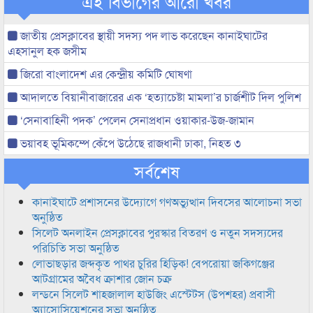
এই বিভাগের আরো খবর
জাতীয় প্রেসক্লাবের স্থায়ী সদস্য পদ লাভ করেছেন কানাইঘাটের
এহসানুল হক জসীম
জিরো বাংলাদেশ এর কেন্দ্রীয় কমিটি ঘোষণা
আদালতে বিয়ানীবাজারের এক ‘হত্যাচেষ্টা মামলা’র চার্জশীট দিল পুলিশ
‘সেনাবাহিনী পদক’ পেলেন সেনাপ্রধান ওয়াকার-উজ-জামান
ভয়াবহ ভূমিকম্পে কেঁপে উঠেছে রাজধানী ঢাকা, নিহত ৩
সর্বশেষ
কানাইঘাটে প্রশাসনের উদ্যোগে গণঅভ্যুত্থান দিবসের আলোচনা সভা
অনুষ্ঠিত
সিলেট অনলাইন প্রেসক্লাবের পুরস্কার বিতরণ ও নতুন সদস্যদের
পরিচিতি সভা অনুষ্ঠিত
লোভাছড়ার জব্দকৃত পাথর চুরির হিড়িক! বেপরোয়া জকিগঞ্জের
আটগ্রামের অবৈধ ক্রাশার জোন চক্র
লন্ডনে সিলেট শাহজালাল হাউজিং এস্টেটস (উপশহর) প্রবাসী
অ্যাসোসিয়েশনের সভা অনুষ্ঠিত