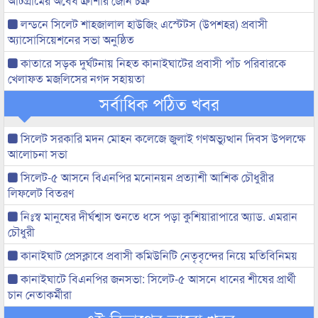
আটগ্রামের অবৈধ ক্রাশার জোন চক্র
লন্ডনে সিলেট শাহজালাল হাউজিং এস্টেটস (উপশহর) প্রবাসী
অ্যাসোসিয়েশনের সভা অনুষ্ঠিত
কাতারে সড়ক দুর্ঘটনায় নিহত কানাইঘাটের প্রবাসী পাঁচ পরিবারকে
খেলাফত মজলিসের নগদ সহায়তা
সর্বাধিক পঠিত খবর
সিলেট সরকারি মদন মোহন কলেজে জুলাই গণঅভ্যুত্থান দিবস উপলক্ষে
আলোচনা সভা
সিলেট-৫ আসনে বিএনপির মনোনয়ন প্রত্যাশী আশিক চৌধুরীর
লিফলেট বিতরণ
নিঃস্ব মানুষের দীর্ঘশ্বাস শুনতে ধসে পড়া কুশিয়ারাপারে অ্যাড. এমরান
চৌধুরী
কানাইঘাট প্রেসক্লাবে প্রবাসী কমিউনিটি নেতৃবৃন্দের নিয়ে মতিবিনিময়
কানাইঘাটে বিএনপির জনসভা: সিলেট-৫ আসনে ধানের শীষের প্রার্থী
চান নেতাকর্মীরা