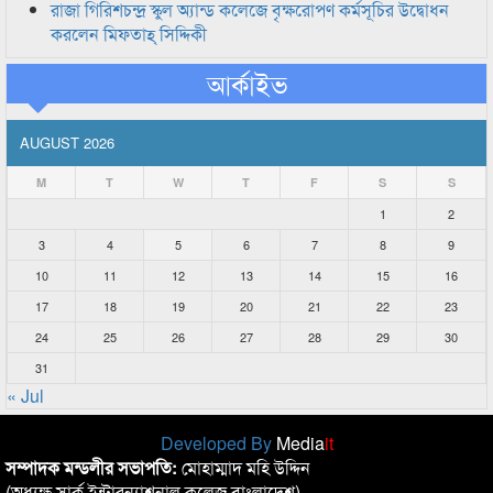
রাজা গিরিশচন্দ্র স্কুল অ্যান্ড কলেজে বৃক্ষরোপণ কর্মসূচির উদ্বোধন
করলেন মিফতাহ্ সিদ্দিকী
আর্কাইভ
AUGUST 2026
M
T
W
T
F
S
S
1
2
3
4
5
6
7
8
9
10
11
12
13
14
15
16
17
18
19
20
21
22
23
24
25
26
27
28
29
30
31
« Jul
Developed By
Media
it
সম্পাদক মন্ডলীর সভাপতি:
মোহাম্মাদ মহি উদ্দিন
(অধ্যক্ষ,সার্ক ইন্টারন্যাশনাল কলেজ বাংলাদেশ)