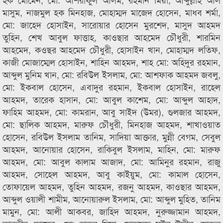
মাসুম, নাজমুল হক মিনহাজ, মোহাম্মদ মাজেদ হোসেন, মাধব শর্মা,
মো: জাহেদ হোসাইন, সারোয়ার হোসেন মুরশেদ, মাসুদ আহমদ
তুহিন, শেখ আবুল ফাত্তাহ, কাওছার আহমেদ চৌধুরী, শারমিন
আহমেদ, কওছর আহমেদ চৌধুরী, হোসাইন খান, মোহাম্মদ লতিফ,
কাজী মোজাম্মেল হোসাইন, শাহিন আহমদ, শাহ মো: অহিদুর রহমান,
আব্দুল মুনিম খান, মো: রবিউল ইসলাম, মো: আশফাক আহমদ জবলু,
মো: ইকবাল হোসেন, এবাদুর রহমান, ইকবাল হোসাইন, রাহেল
আহমদ, তারেক হাসান, মো: আবুল কাশেম, মো: আব্দুল আহাদ,
ফাহিম আহমদ, মো: কামরান, আবু সাইদ (উমর), গুলজার আহমদ,
মো: ছালিক আহমদ, মারুফ চৌধুরী, মিনহাজ আহমদ, শাখাওয়াত
হোসেন, রবিউল ইসলাম তানিম, সাদিয়া আক্তার, মুন্নী বেগম, সেবুল
আহমদ, আনোয়ার হোসেন, রাকিবুল ইসলাম, মাহিন, মো: মারুফ
আহমদ, মো: আবুল কালাম আজাদ, মো: আমিনুর রহমান, রাজু
আহমদ, সোহেল আহমদ, আবু কাইয়ুম, মো: কামাল হোসেন,
তোফায়েল আহমদ, তুহিন আহমদ, রজনু আহমদ, কাওছার আহমদ,
আব্দুল ওয়ালী শামীম, আনোয়ারুল ইসলাম, মো: আব্দুল মুহিত, তানিম
মামুন, মো: আলী আকবর, জাহিদ আহমদ, নুরুজ্জামান আহমদ,