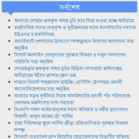
সর্বশেষ
আবারো লোভার জব্দকৃত পাথর চুরি করে নিয়ে যাওয়া হচ্ছে আটগ্রামে
রাজনৈতিক দলের নেতৃবৃন্দ ও সুধীজনদের সাথে কানাইঘাটের নবাগত
ইউএনও’র মতবিনিময়
কানাইঘাটে প্রশাসনের উদ্যোগে গণঅভ্যুত্থান দিবসের আলোচনা সভা
অনুষ্ঠিত
সিলেট অনলাইন প্রেসক্লাবের পুরস্কার বিতরণ ও নতুন সদস্যদের
পরিচিতি সভা অনুষ্ঠিত
লোভাছড়ার জব্দকৃত পাথর চুরির হিড়িক! বেপরোয়া জকিগঞ্জের
আটগ্রামের অবৈধ ক্রাশার জোন চক্র
লন্ডনে সিলেট শাহজালাল হাউজিং এস্টেটস (উপশহর) প্রবাসী
অ্যাসোসিয়েশনের সভা অনুষ্ঠিত
কাতারে সড়ক দুর্ঘটনায় নিহত কানাইঘাটের প্রবাসী পাঁচ পরিবারকে
খেলাফত মজলিসের নগদ সহায়তা
বিএনপি সকল ধর্মের মানুষের সমান অধিকার ও ধর্মীয় মুল্যবোধে
বিশ্বাসী: আবুল কাহের চৌ: শামিম
রাজা গিরিশচন্দ্র স্কুলে বার্ষিক ক্রীড়া প্রতিযোগিতার পুরস্কার বিতরণ
সম্পন্ন
সিলেটে বাংলাদেশ গ্রুপ থিয়েটার ফেডারেশানের বিভাগীয় অভিনয়