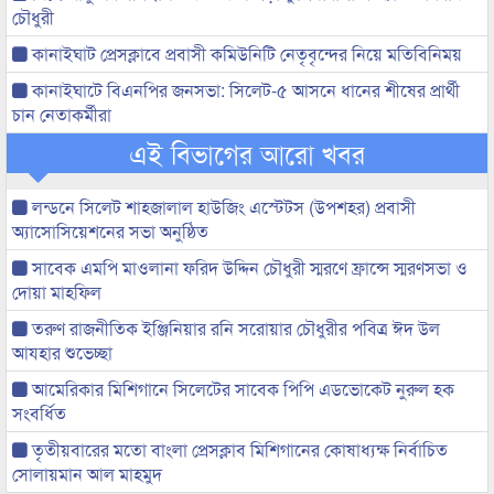
চৌধুরী
কানাইঘাট প্রেসক্লাবে প্রবাসী কমিউনিটি নেতৃবৃন্দের নিয়ে মতিবিনিময়
কানাইঘাটে বিএনপির জনসভা: সিলেট-৫ আসনে ধানের শীষের প্রার্থী
চান নেতাকর্মীরা
এই বিভাগের আরো খবর
লন্ডনে সিলেট শাহজালাল হাউজিং এস্টেটস (উপশহর) প্রবাসী
অ্যাসোসিয়েশনের সভা অনুষ্ঠিত
সাবেক এমপি মাওলানা ফরিদ উদ্দিন চৌধুরী স্মরণে ফ্রান্সে স্মরণসভা ও
দোয়া মাহফিল
তরুণ রাজনীতিক ইঞ্জিনিয়ার রনি সরোয়ার চৌধুরীর পবিত্র ঈদ উল
আযহার শুভেচ্ছা
আমেরিকার মিশিগানে সিলেটের সাবেক পিপি এডভোকেট নুরুল হক
সংবর্ধিত
তৃতীয়বারের মতো বাংলা প্রেসক্লাব মিশিগানের কোষাধ্যক্ষ নির্বাচিত
সোলায়মান আল মাহমুদ