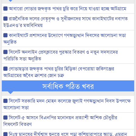
আবারো লোভার জব্দকৃত পাথর চুরি করে নিয়ে যাওয়া হচ্ছে আটগ্রামে
রাজনৈতিক দলের নেতৃবৃন্দ ও সুধীজনদের সাথে কানাইঘাটের নবাগত
ইউএনও’র মতবিনিময়
কানাইঘাটে প্রশাসনের উদ্যোগে গণঅভ্যুত্থান দিবসের আলোচনা সভা
অনুষ্ঠিত
সিলেট অনলাইন প্রেসক্লাবের পুরস্কার বিতরণ ও নতুন সদস্যদের
পরিচিতি সভা অনুষ্ঠিত
লোভাছড়ার জব্দকৃত পাথর চুরির হিড়িক! বেপরোয়া জকিগঞ্জের
আটগ্রামের অবৈধ ক্রাশার জোন চক্র
সর্বাধিক পঠিত খবর
সিলেট সরকারি মদন মোহন কলেজে জুলাই গণঅভ্যুত্থান দিবস উপলক্ষে
আলোচনা সভা
সিলেট-৫ আসনে বিএনপির মনোনয়ন প্রত্যাশী আশিক চৌধুরীর
লিফলেট বিতরণ
নিঃস্ব মানুষের দীর্ঘশ্বাস শুনতে ধসে পড়া কুশিয়ারাপারে অ্যাড. এমরান