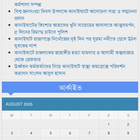
কর্মশালা সম্পন্ন
বিশ্ব জনসংখ্যা দিবস উপলক্ষে কানাইঘাটে আলোচনা সভা ও সম্মাননা
প্রদান
কানাইঘাটের কিশোর আহাদের খুনি সায়েমের আদালতে আত্মসমর্পন,
৫ দিনের রিমান্ড চাইবে পুলিশ
কানাইঘাট রাজাগঞ্জে নিখোঁজের দুই দিন পর সুরমা নদীতে ভেসে উঠল
যুবকের লাশ
কানাইঘাটে চাঞ্চল্যকর জাহাঙ্গীর হত্যা মামলার ৩ আসামী কক্সবাজার
থেকে গ্রেফতার
উর্ধ্বতন কর্মকর্তাদের নিয়ে কানাইঘাট স্বাস্থ্য কমপ্লেক্সে পরিদর্শন
করলেন সাংসদ আবুল হাসান
আর্কাইভ
AUGUST 2026
M
T
W
T
F
S
S
1
2
3
4
5
6
7
8
9