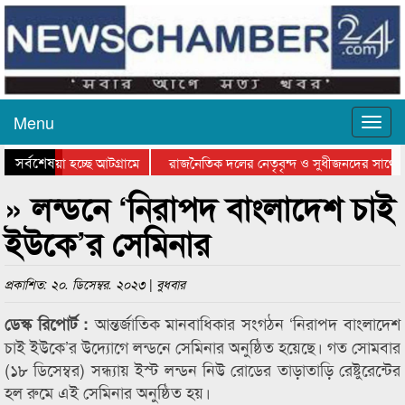
Menu
সর্বশেষ
য়ে যাওয়া হচ্ছে আটগ্রামে
রাজনৈতিক দলের নেতৃবৃন্দ ও সুধীজনদের সাথে ক
যোগিতার পুরস্কার বিতরণ সম্পন্ন
সিলেটে বাংলাদেশ গ্রুপ থিয়েটার ফেডারেশানের বিভ
» লন্ডনে ‘নিরাপদ বাংলাদেশ চাই
ইউকে’র সেমিনার
প্রকাশিত: ২০. ডিসেম্বর. ২০২৩ | বুধবার
আন্তর্জাতিক মানবাধিকার সংগঠন ‘নিরাপদ বাংলাদেশ
ডেস্ক রিপোর্ট :
চাই ইউকে’র উদ্যোগে লন্ডনে সেমিনার অনুষ্ঠিত হয়েছে। গত সোমবার
(১৮ ডিসেম্বর) সন্ধ্যায় ইস্ট লন্ডন নিউ রোডের তাড়াতাড়ি রেষ্টুরেন্টের
হল রুমে এই সেমিনার অনুষ্ঠিত হয়।