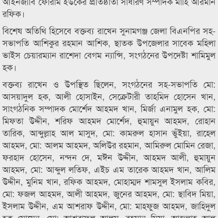
আইনজীবি ফোরাম ইউকের প্রতিষ্ঠাতা সাধারণ সম্পাদক মাহি আরমান
রফিক।
বিশেষ অতিথি হিসেবে বক্তব্য রাখেন সুনামগঞ্জ জেলা বিএনপির সহ-
সভাপতি আশিকুর রহমান আশিক, ছাতক উপজেলার সাবেক মহিলা
ভাইস চেয়ারম্যান রাশেদা বেগম ন্যান্সি, সংগঠনের উপদেষ্টা শামিমুল
হক।
বক্তব্য রাখেন ও উপস্থিত ছিলেন, সংগঠনের সহ-সভাপতি মো:
আসয়াদুল হক, আলী হোসাইন, সেক্রেটারী তাহমিদ হোসেন খান,
সাংগঠনিক সম্পাদক মোর্শেদ আহমদ খান, মির্জা এনামুল হক, মো:
মিফতা উদ্দীন, শরিফ আহমদ মোর্শেদ, হুমায়ুন আহমদ, রোহান
তারিক, আব্দুল্লাহ আল মাসুদ, মো: কামরুল হাসান ভুঁইয়া, রাহেল
আহমদ, মো: আলম আহমদ, অলিউর রহমান, আমিরুল মোমিন রেজা,
ফরহাদ হোসেন, নন্দন দে, মঈন উদ্দীন, আহমদ আলী, হুমায়ুন
আহমদ, মো: আব্দুল লতিফ, এইচ এম তারেক আহমদ খান, আলিম
উদ্দীন, মুনিম খান, রফিক আহমদ, মোহাম্মদ শামসুল ইসলাম কবির,
মো: ফজল আহমদ, আলী আহমদ, জুনের আহমদ, মো: ছাবিদ মিয়া,
ইসলাম উদ্দীন, এম আশরাফ উদ্দীন, মো: মাহফুজ আহমদ, জাহিদুল
হক মোমেন, মো: আশরাফুল আলম, রহমান মিয়া, আব্দুল্লাহ আল