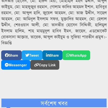
তানভীর হোসেন, মো: হারুন মিয়া, মোহাম্মদ মইন উদ্দীন, আব্দুল
কাইয়ুম, মো: মাহফুজুর রহমান, গোলাম কাদির আহমদ ইশান, হাবিবুর
রহমান, মো: আব্দুল হাদি, জুয়েল আহমদ, মো: তাজ উদ্দীন, সাহেল
আহমদ, মো: আমিনুল ইসলাম সফর, মুক্তাদির আহমদ, মো: হেলাল
উদ্দীন, শেরওয়ান আলী, মো: তানভীর হোসেন সিদ্দিকী, হালিমুল
ইসলাম হালিম, শাহ মাহমুদুল হাবিব ইমন, জাহেদ, এডভোকেট
রোকসানা আক্তার, তারেক, আব্দুল কাইয়ুম ও সুফিয়া পারভীন প্রমুখ।-
বিজ্ঞপ্তি
Share
Tweet
Share
WhatsApp
Messenger
Copy Link
সর্বশেষ খবর