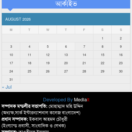
আর্কাইভ
AUGUST 2026
M
T
W
T
F
S
S
1
2
3
4
5
6
7
8
9
10
11
12
13
14
15
16
17
18
19
20
21
22
23
24
25
26
27
28
29
30
31
« Jul
Developed By
Media
it
সম্পাদক মন্ডলীর সভাপতি:
মোহাম্মাদ মহি উদ্দিন
(অধ্যক্ষ,সার্ক ইন্টারন্যাশনাল কলেজ বাংলাদেশ)
প্রধান সম্পাদক:
ইকবাল আহমদ চৌধুরী
(ইংল্যান্ড প্রবাসী, সাংবাদিক ও লেখক)
সম্পাদক:
তাওহীদুল ইসলাম