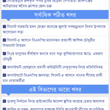
লোভাছড়ার জব্দকৃত পাথর চুরির হিড়িক! বেপরোয়া জকিগঞ্জের
আটগ্রামের অবৈধ ক্রাশার জোন চক্র
সর্বাধিক পঠিত খবর
সিলেট সরকারি মদন মোহন কলেজে জুলাই গণঅভ্যুত্থান দিবস উপলক্ষে
আলোচনা সভা
সিলেট-৫ আসনে বিএনপির মনোনয়ন প্রত্যাশী আশিক চৌধুরীর
লিফলেট বিতরণ
নিঃস্ব মানুষের দীর্ঘশ্বাস শুনতে ধসে পড়া কুশিয়ারাপারে অ্যাড. এমরান
চৌধুরী
কানাইঘাট প্রেসক্লাবে প্রবাসী কমিউনিটি নেতৃবৃন্দের নিয়ে মতিবিনিময়
কানাইঘাটে বিএনপির জনসভা: সিলেট-৫ আসনে ধানের শীষের প্রার্থী
চান নেতাকর্মীরা
এই বিভাগের আরো খবর
ডাকসু নির্বাচন নিয়ে হাইকোর্টের আদেশ স্থগিত করেছে চেম্বার আদালত
জামিন না মঞ্জুর, কারাগারে রাজগঞ্জ ইউপি আওয়ামী লীগের সাংগঠনিক