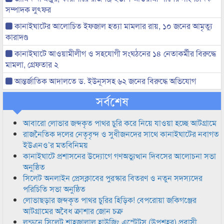
সম্পাদক লুৎফর
কানাইঘাটের আলোচিত ইফজাল হত্যা মামলার রায়, ১০ জনের আমৃত্যু
কারাদণ্ড
কানাইঘাটে আওয়ামীলীগ ও সহযোগী সংঘঠনের ১৪ নেতাকর্মীর বিরুদ্ধে
মামলা, গ্রেফতার ২
আন্তর্জাতিক আদালতে ড. ইউনূসসহ ৬২ জনের বিরুদ্ধে অভিযোগ
সর্বশেষ
আবারো লোভার জব্দকৃত পাথর চুরি করে নিয়ে যাওয়া হচ্ছে আটগ্রামে
রাজনৈতিক দলের নেতৃবৃন্দ ও সুধীজনদের সাথে কানাইঘাটের নবাগত
ইউএনও’র মতবিনিময়
কানাইঘাটে প্রশাসনের উদ্যোগে গণঅভ্যুত্থান দিবসের আলোচনা সভা
অনুষ্ঠিত
সিলেট অনলাইন প্রেসক্লাবের পুরস্কার বিতরণ ও নতুন সদস্যদের
পরিচিতি সভা অনুষ্ঠিত
লোভাছড়ার জব্দকৃত পাথর চুরির হিড়িক! বেপরোয়া জকিগঞ্জের
আটগ্রামের অবৈধ ক্রাশার জোন চক্র
লন্ডনে সিলেট শাহজালাল হাউজিং এস্টেটস (উপশহর) প্রবাসী