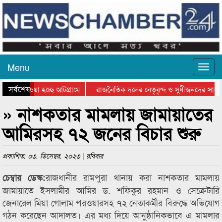
Menu
সর্বশেষ
নিয়ে যাওয়া হচ্ছে আটগ্রামে
রাজনৈতিক দলের নেতৃবৃন্দ ও সুধীজনদের সাথে
রতিযোগিতার পুরস্কার বিতরণ সম্পন্ন
সিলেটে বাংলাদেশ গ্রুপ থিয়েটার ফেডারেশানের 
» নাশকতার মামলায় জামায়াতের
আমিরসহ ৭২ জনের বিচার শুরু
প্রকাশিত: ০৩. ডিসেম্বর. ২০২৩ | রবিবার
রাজধানীর রামপুরা থানায় করা নাশকতার মামলায়
চেম্বার ডেস্ক:
জামায়াতে ইসলামীর আমির ড. শফিকুর রহমান ও সেক্রেটারি
জেনারেল মিয়া গোলাম পরওয়ারসহ ৭২ নেতাকর্মীর বিরুদ্ধে অভিযোগ
গঠন করেছেন আদালত। এর মধ্য দিয়ে আনুষ্ঠানিকভাবে এ মামলার