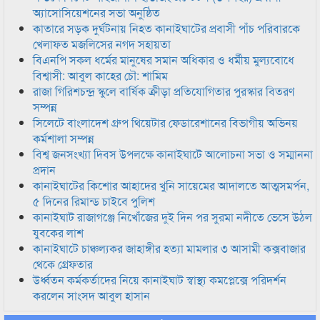
অ্যাসোসিয়েশনের সভা অনুষ্ঠিত
কাতারে সড়ক দুর্ঘটনায় নিহত কানাইঘাটের প্রবাসী পাঁচ পরিবারকে
খেলাফত মজলিসের নগদ সহায়তা
বিএনপি সকল ধর্মের মানুষের সমান অধিকার ও ধর্মীয় মুল্যবোধে
বিশ্বাসী: আবুল কাহের চৌ: শামিম
রাজা গিরিশচন্দ্র স্কুলে বার্ষিক ক্রীড়া প্রতিযোগিতার পুরস্কার বিতরণ
সম্পন্ন
সিলেটে বাংলাদেশ গ্রুপ থিয়েটার ফেডারেশানের বিভাগীয় অভিনয়
কর্মশালা সম্পন্ন
বিশ্ব জনসংখ্যা দিবস উপলক্ষে কানাইঘাটে আলোচনা সভা ও সম্মাননা
প্রদান
কানাইঘাটের কিশোর আহাদের খুনি সায়েমের আদালতে আত্মসমর্পন,
৫ দিনের রিমান্ড চাইবে পুলিশ
কানাইঘাট রাজাগঞ্জে নিখোঁজের দুই দিন পর সুরমা নদীতে ভেসে উঠল
যুবকের লাশ
কানাইঘাটে চাঞ্চল্যকর জাহাঙ্গীর হত্যা মামলার ৩ আসামী কক্সবাজার
থেকে গ্রেফতার
উর্ধ্বতন কর্মকর্তাদের নিয়ে কানাইঘাট স্বাস্থ্য কমপ্লেক্সে পরিদর্শন
করলেন সাংসদ আবুল হাসান