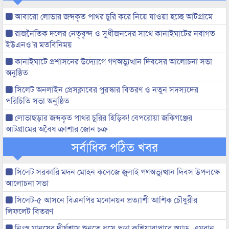
আবারো লোভার জব্দকৃত পাথর চুরি করে নিয়ে যাওয়া হচ্ছে আটগ্রামে
রাজনৈতিক দলের নেতৃবৃন্দ ও সুধীজনদের সাথে কানাইঘাটের নবাগত
ইউএনও’র মতবিনিময়
কানাইঘাটে প্রশাসনের উদ্যোগে গণঅভ্যুত্থান দিবসের আলোচনা সভা
অনুষ্ঠিত
সিলেট অনলাইন প্রেসক্লাবের পুরস্কার বিতরণ ও নতুন সদস্যদের
পরিচিতি সভা অনুষ্ঠিত
লোভাছড়ার জব্দকৃত পাথর চুরির হিড়িক! বেপরোয়া জকিগঞ্জের
আটগ্রামের অবৈধ ক্রাশার জোন চক্র
সর্বাধিক পঠিত খবর
সিলেট সরকারি মদন মোহন কলেজে জুলাই গণঅভ্যুত্থান দিবস উপলক্ষে
আলোচনা সভা
সিলেট-৫ আসনে বিএনপির মনোনয়ন প্রত্যাশী আশিক চৌধুরীর
লিফলেট বিতরণ
নিঃস্ব মানুষের দীর্ঘশ্বাস শুনতে ধসে পড়া কুশিয়ারাপারে অ্যাড. এমরান