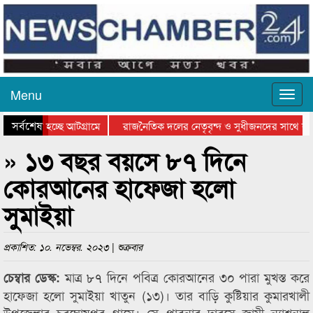
Menu
সর্বশেষ
 যাওয়া হচ্ছে আটগ্রামে
রাজনৈতিক দলের নেতৃবৃন্দ ও সুধীজনদের সাথে কান
গিতার পুরস্কার বিতরণ সম্পন্ন
সিলেটে বাংলাদেশ গ্রুপ থিয়েটার ফেডারেশানের বিভাগ
» ১৩ বছর বয়সে ৮৭ দিনে
কোরআনের হাফেজা হলো
সুমাইয়া
প্রকাশিত: ১০. নভেম্বর. ২০২৩ | শুক্রবার
মাত্র ৮৭ দিনে পবিত্র কোরআনের ৩০ পারা মুখস্ত করে
চেম্বার ডেস্ক:
হাফেজা হলো সুমাইয়া খাতুন (১৩)। তার বাড়ি কুষ্টিয়ার কুমারখালী
উপজেলার চরঘোষপুর গ্রামে। সে পাবনার দারসে জামী ন্যাশনাল