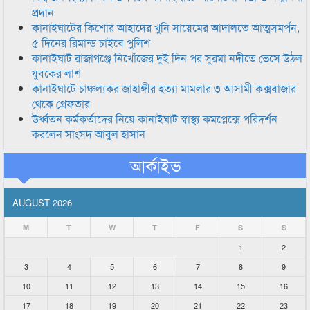
প্রদান
কানাইঘাটের কিশোর আহাদের খুনি সায়েমের আদালতে আত্মসমর্পন,
৫ দিনের রিমান্ড চাইবে পুলিশ
কানাইঘাট রাজাগঞ্জে নিখোঁজের দুই দিন পর সুরমা নদীতে ভেসে উঠল
যুবকের লাশ
কানাইঘাটে চাঞ্চল্যকর জাহাঙ্গীর হত্যা মামলার ৩ আসামী কক্সবাজার
থেকে গ্রেফতার
উর্ধ্বতন কর্মকর্তাদের নিয়ে কানাইঘাট স্বাস্থ্য কমপ্লেক্সে পরিদর্শন
করলেন সাংসদ আবুল হাসান
আর্কাইভ
AUGUST 2026
M
T
W
T
F
S
S
1
2
3
4
5
6
7
8
9
10
11
12
13
14
15
16
17
18
19
20
21
22
23