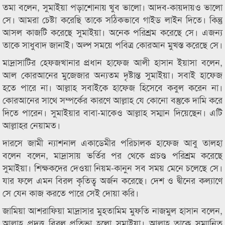
তমা বলেন, সুমাইয়া পড়াশোনায় খুব ভালো। আদব-কায়দায়ও ভালো
সে। আমরা চেষ্টা করেছি তাকে সঠিকভাবে গাইড লাইন দিতে। কিন্তু
আসল কাজটি করেছে সুমাইয়া। অনেক পরিশ্রম করেছে সে। এজন্য
তাকে সাধুবাদ জানাই। অল্প সময়ে পবিত্র কোরআন মুখস্ত করেছে সে।
মাদ্রাসাটির হেফজখানার প্রধান হাফেজ আলী হাসান ইয়াসা বলেন,
আল কোরআনের মুজেজার অন্যতম দৃষ্টান্ত সুমাইয়া। সবাই হাফেজ
হতে পারে না। আল্লাহ সবাইকে হাফেজ হিসেবে কবুল করেন না।
কোরআনের সাথে সম্পর্কের কারণে আল্লাহ যে কোনো বস্তুকে দামি করে
দিতে পারেন। সুমাইয়ার বাবা-মাকেও আল্লাহ সম্মান দিয়েছেন। এটি
আল্লাহর নেয়ামত।
দারসে জামী ন্যাশনাল একাডেমীর পরিচালক হাফেজ আবু তালহা
বলেন বলেন, মাদ্রাসায় ভর্তির পর থেকে প্রচণ্ড পরিশ্রম করেছে
সুমাইয়া। শিক্ষকদের দেওয়া নিয়ম-কানুন সব সময় মেনে চলেছে সে।
যার ফলে এমন বিরল কৃতিত্ব অর্জন করেছে। দেশ ও দ্বীনের কল্যাণে
সে যেন কাজ করতে পারে সেই দোয়া করি।
জামিয়া আশরাফিয়া মাদ্রাসার মুহতামিম মুফতি নাজমুল হাসান বলেন,
আল্লাহ প্রদত্ত বিরল প্রতিভা হলো সুমাইয়া। আল্লাহ তাকে সম্মানিত