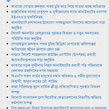
আবারো লোভার জব্দকৃত পাথর চুরি করে নিয়ে যাওয়া হচ্ছে আটগ্রামে
রাজনৈতিক দলের নেতৃবৃন্দ ও সুধীজনদের সাথে কানাইঘাটের নবাগত
ইউএনও’র মতবিনিময়
কানাইঘাটে প্রশাসনের উদ্যোগে গণঅভ্যুত্থান দিবসের আলোচনা সভা
অনুষ্ঠিত
সিলেট অনলাইন প্রেসক্লাবের পুরস্কার বিতরণ ও নতুন সদস্যদের
পরিচিতি সভা অনুষ্ঠিত
লোভাছড়ার জব্দকৃত পাথর চুরির হিড়িক! বেপরোয়া জকিগঞ্জের
আটগ্রামের অবৈধ ক্রাশার জোন চক্র
লন্ডনে সিলেট শাহজালাল হাউজিং এস্টেটস (উপশহর) প্রবাসী
অ্যাসোসিয়েশনের সভা অনুষ্ঠিত
কাতারে সড়ক দুর্ঘটনায় নিহত কানাইঘাটের প্রবাসী পাঁচ পরিবারকে
খেলাফত মজলিসের নগদ সহায়তা
বিএনপি সকল ধর্মের মানুষের সমান অধিকার ও ধর্মীয় মুল্যবোধে
বিশ্বাসী: আবুল কাহের চৌ: শামিম
রাজা গিরিশচন্দ্র স্কুলে বার্ষিক ক্রীড়া প্রতিযোগিতার পুরস্কার বিতরণ
সম্পন্ন
সিলেটে বাংলাদেশ গ্রুপ থিয়েটার ফেডারেশানের বিভাগীয় অভিনয়
কর্মশালা সম্পন্ন
বিশ্ব জনসংখ্যা দিবস উপলক্ষে কানাইঘাটে আলোচনা সভা ও সম্মাননা