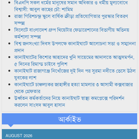
বিএনপি সকল ধর্মের মানুষের সমান অধিকার ও ধর্মীয় মুল্যবোধে
বিশ্বাসী: আবুল কাহের চৌ: শামিম
রাজা গিরিশচন্দ্র স্কুলে বার্ষিক ক্রীড়া প্রতিযোগিতার পুরস্কার বিতরণ
সম্পন্ন
সিলেটে বাংলাদেশ গ্রুপ থিয়েটার ফেডারেশানের বিভাগীয় অভিনয়
কর্মশালা সম্পন্ন
বিশ্ব জনসংখ্যা দিবস উপলক্ষে কানাইঘাটে আলোচনা সভা ও সম্মাননা
প্রদান
কানাইঘাটের কিশোর আহাদের খুনি সায়েমের আদালতে আত্মসমর্পন,
৫ দিনের রিমান্ড চাইবে পুলিশ
কানাইঘাট রাজাগঞ্জে নিখোঁজের দুই দিন পর সুরমা নদীতে ভেসে উঠল
যুবকের লাশ
কানাইঘাটে চাঞ্চল্যকর জাহাঙ্গীর হত্যা মামলার ৩ আসামী কক্সবাজার
থেকে গ্রেফতার
উর্ধ্বতন কর্মকর্তাদের নিয়ে কানাইঘাট স্বাস্থ্য কমপ্লেক্সে পরিদর্শন
করলেন সাংসদ আবুল হাসান
আর্কাইভ
AUGUST 2026