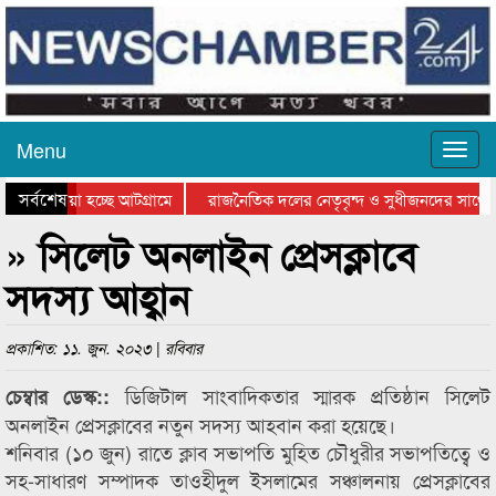
Menu
সর্বশেষ
িয়ে যাওয়া হচ্ছে আটগ্রামে
রাজনৈতিক দলের নেতৃবৃন্দ ও সুধীজনদের সাথে 
িযোগিতার পুরস্কার বিতরণ সম্পন্ন
সিলেটে বাংলাদেশ গ্রুপ থিয়েটার ফেডারেশানের বি
» সিলেট অনলাইন প্রেসক্লাবে
সদস্য আহ্বান
প্রকাশিত: ১১. জুন. ২০২৩ | রবিবার
ডিজিটাল সাংবাদিকতার স্মারক প্রতিষ্ঠান সিলেট
চেম্বার ডেস্ক::
অনলাইন প্রেসক্লাবের নতুন সদস্য আহবান করা হয়েছে।
শনিবার (১০ জুন) রাতে ক্লাব সভাপতি মুহিত চৌধুরীর সভাপতিত্বে ও
সহ-সাধারণ সম্পাদক তাওহীদুল ইসলামের সঞ্চালনায় প্রেসক্লাবের