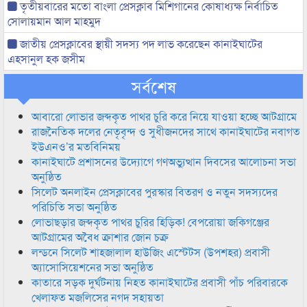
তৃতীয়বারের মতো বাংলা প্রেসক্লাব মিশিগানের কোষাধ্যক্ষ নির্বাচিত
সোলায়মান আল মাহমুদ
জাতীয় প্রেসক্লাবের স্থায়ী সদস্য পদ লাভ করেছেন কানাইঘাটের
এহসানুল হক জসীম
সর্বশেষ
আবারো লোভার জব্দকৃত পাথর চুরি করে নিয়ে যাওয়া হচ্ছে আটগ্রামে
রাজনৈতিক দলের নেতৃবৃন্দ ও সুধীজনদের সাথে কানাইঘাটের নবাগত
ইউএনও’র মতবিনিময়
কানাইঘাটে প্রশাসনের উদ্যোগে গণঅভ্যুত্থান দিবসের আলোচনা সভা
অনুষ্ঠিত
সিলেট অনলাইন প্রেসক্লাবের পুরস্কার বিতরণ ও নতুন সদস্যদের
পরিচিতি সভা অনুষ্ঠিত
লোভাছড়ার জব্দকৃত পাথর চুরির হিড়িক! বেপরোয়া জকিগঞ্জের
আটগ্রামের অবৈধ ক্রাশার জোন চক্র
লন্ডনে সিলেট শাহজালাল হাউজিং এস্টেটস (উপশহর) প্রবাসী
অ্যাসোসিয়েশনের সভা অনুষ্ঠিত
কাতারে সড়ক দুর্ঘটনায় নিহত কানাইঘাটের প্রবাসী পাঁচ পরিবারকে
খেলাফত মজলিসের নগদ সহায়তা