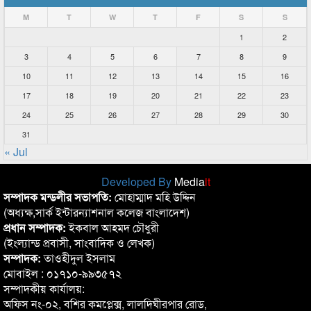
M
T
W
T
F
S
S
1
2
3
4
5
6
7
8
9
10
11
12
13
14
15
16
17
18
19
20
21
22
23
24
25
26
27
28
29
30
31
« Jul
Developed By
Media
it
সম্পাদক মন্ডলীর সভাপতি:
মোহাম্মাদ মহি উদ্দিন
(অধ্যক্ষ,সার্ক ইন্টারন্যাশনাল কলেজ বাংলাদেশ)
প্রধান সম্পাদক:
ইকবাল আহমদ চৌধুরী
(ইংল্যান্ড প্রবাসী, সাংবাদিক ও লেখক)
সম্পাদক:
তাওহীদুল ইসলাম
মোবাইল : ০১৭১০-৯৯৩৫৭২
সম্পাদকীয় কার্যালয়:
অফিস নং-০২, বশির কমপ্লেক্স, লালদিঘীরপার রোড,