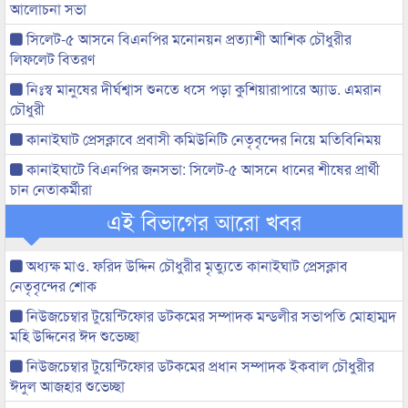
আলোচনা সভা
সিলেট-৫ আসনে বিএনপির মনোনয়ন প্রত্যাশী আশিক চৌধুরীর
লিফলেট বিতরণ
নিঃস্ব মানুষের দীর্ঘশ্বাস শুনতে ধসে পড়া কুশিয়ারাপারে অ্যাড. এমরান
চৌধুরী
কানাইঘাট প্রেসক্লাবে প্রবাসী কমিউনিটি নেতৃবৃন্দের নিয়ে মতিবিনিময়
কানাইঘাটে বিএনপির জনসভা: সিলেট-৫ আসনে ধানের শীষের প্রার্থী
চান নেতাকর্মীরা
এই বিভাগের আরো খবর
অধ্যক্ষ মাও. ফরিদ উদ্দিন চৌধুরীর মৃত্যুতে কানাইঘাট প্রেসক্লাব
নেতৃবৃন্দের শোক
নিউজচেম্বার টুয়েন্টিফোর ডটকমের সম্পাদক মন্ডলীর সভাপতি মোহাম্মদ
মহি উদ্দিনের ঈদ শুভেচ্ছা
নিউজচেম্বার টুয়েন্টিফোর ডটকমের প্রধান সম্পাদক ইকবাল চৌধুরীর
ঈদুল আজহার শুভেচ্ছা