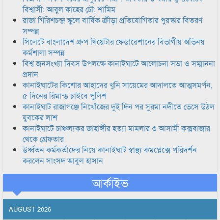
বিশ্বাসী: আবুল কাহের চৌ: শামিম
রাজা গিরিশচন্দ্র স্কুলে বার্ষিক ক্রীড়া প্রতিযোগিতার পুরস্কার বিতরণ
সম্পন্ন
সিলেটে বাংলাদেশ গ্রুপ থিয়েটার ফেডারেশানের বিভাগীয় অভিনয়
কর্মশালা সম্পন্ন
বিশ্ব জনসংখ্যা দিবস উপলক্ষে কানাইঘাটে আলোচনা সভা ও সম্মাননা
প্রদান
কানাইঘাটের কিশোর আহাদের খুনি সায়েমের আদালতে আত্মসমর্পন,
৫ দিনের রিমান্ড চাইবে পুলিশ
কানাইঘাট রাজাগঞ্জে নিখোঁজের দুই দিন পর সুরমা নদীতে ভেসে উঠল
যুবকের লাশ
কানাইঘাটে চাঞ্চল্যকর জাহাঙ্গীর হত্যা মামলার ৩ আসামী কক্সবাজার
থেকে গ্রেফতার
উর্ধ্বতন কর্মকর্তাদের নিয়ে কানাইঘাট স্বাস্থ্য কমপ্লেক্সে পরিদর্শন
করলেন সাংসদ আবুল হাসান
আর্কাইভ
AUGUST 2026