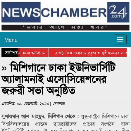
Menu
সর্বশেষ
িয়ে যাওয়া হচ্ছে আটগ্রামে
রাজনৈতিক দলের নেতৃবৃন্দ ও সুধীজনদের সাথে 
িযোগিতার পুরস্কার বিতরণ সম্পন্ন
সিলেটে বাংলাদেশ গ্রুপ থিয়েটার ফেডারেশানের বি
» মিশিগানে ঢাকা ইউনিভার্সিটি
অ্যালামনাই এসোসিয়েশনের
জরুরী সভা অনুষ্ঠিত
প্রকাশিত: ০৬. ফেব্রুয়ারি. ২০২৩ | সোমবার
যুক্তরাষ্ট্রের মিশিগানে ঢাকা
সুলায়মান আল মাহমুদ, মিশিগান থেকে :
বিশ্ববিদ্যালয়ের প্রাক্তন ছাত্রছাত্রীদের প্রাণের সংগঠন ঢাকা
ইউনিভার্সিটি অ্যালামনাই এসোসিয়েশনের এক জরুরী সভা অনুষ্ঠিত