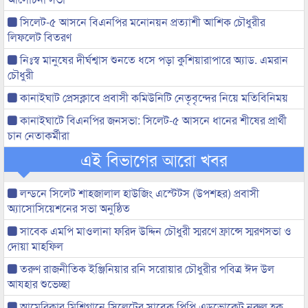
সিলেট-৫ আসনে বিএনপির মনোনয়ন প্রত্যাশী আশিক চৌধুরীর
লিফলেট বিতরণ
নিঃস্ব মানুষের দীর্ঘশ্বাস শুনতে ধসে পড়া কুশিয়ারাপারে অ্যাড. এমরান
চৌধুরী
কানাইঘাট প্রেসক্লাবে প্রবাসী কমিউনিটি নেতৃবৃন্দের নিয়ে মতিবিনিময়
কানাইঘাটে বিএনপির জনসভা: সিলেট-৫ আসনে ধানের শীষের প্রার্থী
চান নেতাকর্মীরা
এই বিভাগের আরো খবর
লন্ডনে সিলেট শাহজালাল হাউজিং এস্টেটস (উপশহর) প্রবাসী
অ্যাসোসিয়েশনের সভা অনুষ্ঠিত
সাবেক এমপি মাওলানা ফরিদ উদ্দিন চৌধুরী স্মরণে ফ্রান্সে স্মরণসভা ও
দোয়া মাহফিল
তরুণ রাজনীতিক ইঞ্জিনিয়ার রনি সরোয়ার চৌধুরীর পবিত্র ঈদ উল
আযহার শুভেচ্ছা
আমেরিকার মিশিগানে সিলেটের সাবেক পিপি এডভোকেট নুরুল হক