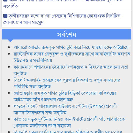
সংবর্ধিত
তৃতীয়বারের মতো বাংলা প্রেসক্লাব মিশিগানের কোষাধ্যক্ষ নির্বাচিত
সোলায়মান আল মাহমুদ
সর্বশেষ
আবারো লোভার জব্দকৃত পাথর চুরি করে নিয়ে যাওয়া হচ্ছে আটগ্রামে
রাজনৈতিক দলের নেতৃবৃন্দ ও সুধীজনদের সাথে কানাইঘাটের নবাগত
ইউএনও’র মতবিনিময়
কানাইঘাটে প্রশাসনের উদ্যোগে গণঅভ্যুত্থান দিবসের আলোচনা সভা
অনুষ্ঠিত
সিলেট অনলাইন প্রেসক্লাবের পুরস্কার বিতরণ ও নতুন সদস্যদের
পরিচিতি সভা অনুষ্ঠিত
লোভাছড়ার জব্দকৃত পাথর চুরির হিড়িক! বেপরোয়া জকিগঞ্জের
আটগ্রামের অবৈধ ক্রাশার জোন চক্র
লন্ডনে সিলেট শাহজালাল হাউজিং এস্টেটস (উপশহর) প্রবাসী
অ্যাসোসিয়েশনের সভা অনুষ্ঠিত
কাতারে সড়ক দুর্ঘটনায় নিহত কানাইঘাটের প্রবাসী পাঁচ পরিবারকে
খেলাফত মজলিসের নগদ সহায়তা
বিএনপি সকল ধর্মের মানুষের সমান অধিকার ও ধর্মীয় মুল্যবোধে