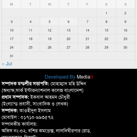
M
T
W
T
F
S
S
1
2
3
4
5
6
7
8
9
10
11
12
13
14
15
16
17
18
19
20
21
22
23
24
25
26
27
28
29
30
31
« Jul
Developed By
Media
it
সম্পাদক মন্ডলীর সভাপতি:
মোহাম্মাদ মহি উদ্দিন
(অধ্যক্ষ,সার্ক ইন্টারন্যাশনাল কলেজ বাংলাদেশ)
প্রধান সম্পাদক:
ইকবাল আহমদ চৌধুরী
(ইংল্যান্ড প্রবাসী, সাংবাদিক ও লেখক)
সম্পাদক:
তাওহীদুল ইসলাম
মোবাইল : ০১৭১০-৯৯৩৫৭২
সম্পাদকীয় কার্যালয়:
অফিস নং-০২, বশির কমপ্লেক্স, লালদিঘীরপার রোড,