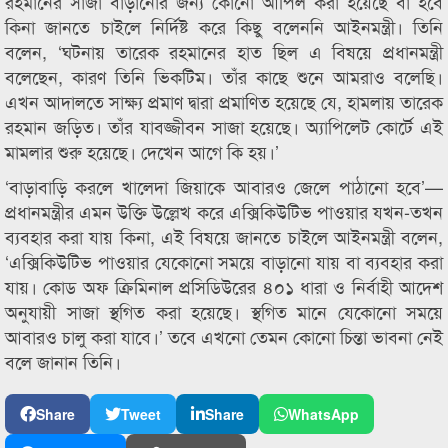
রহমানের সাজা বাড়ানোর জন্য কোনো আপিল করা হয়েছে বা হবে
কিনা জানতে চাইলে নির্দিষ্ট করে কিছু বলেননি আইনমন্ত্রী। তিনি
বলেন, ‘ঘটনায় তারেক রহমানের হাত ছিল এ বিষয়ে প্রধানমন্ত্রী
বলেছেন, কারণ তিনি ভিকটিম। তাঁর কাছে শুনে আমরাও বলেছি।
এখন আদালতে সাক্ষ্য প্রমাণ দ্বারা প্রমাণিত হয়েছে যে, হামলায় তারেক
রহমান জড়িত। তাঁর যাবজ্জীবন সাজা হয়েছে। অ্যাপিলেট কোর্টে এই
মামলার শুরু হয়েছে। দেখেন আগে কি হয়।’
‘বাড়াবাড়ি করলে খালেদা জিয়াকে আবারও জেলে পাঠানো হবে’—
প্রধানমন্ত্রীর এমন উক্তি উল্লেখ করে এক্সিকিউটিভ পাওয়ার যখন-তখন
ব্যবহার করা যায় কিনা, এই বিষয়ে জানতে চাইলে আইনমন্ত্রী বলেন,
‘এক্সিকিউটিভ পাওয়ার যেকোনো সময়ে বাড়ানো যায় বা ব্যবহার করা
যায়। কোড অফ ক্রিমিনাল প্রসিডিউরের ৪০১ ধারা ও নির্বাহী আদেশ
অনুযায়ী সাজা স্থগিত করা হয়েছে। স্থগিত মানে যেকোনো সময়ে
আবারও চালু করা যাবে।’ তবে এখনো তেমন কোনো চিন্তা ভাবনা নেই
বলে জানান তিনি।
Share
Tweet
Share
WhatsApp