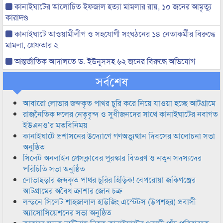
কানাইঘাটের আলোচিত ইফজাল হত্যা মামলার রায়, ১০ জনের আমৃত্যু
কারাদণ্ড
কানাইঘাটে আওয়ামীলীগ ও সহযোগী সংঘঠনের ১৪ নেতাকর্মীর বিরুদ্ধে
মামলা, গ্রেফতার ২
আন্তর্জাতিক আদালতে ড. ইউনূসসহ ৬২ জনের বিরুদ্ধে অভিযোগ
সর্বশেষ
আবারো লোভার জব্দকৃত পাথর চুরি করে নিয়ে যাওয়া হচ্ছে আটগ্রামে
রাজনৈতিক দলের নেতৃবৃন্দ ও সুধীজনদের সাথে কানাইঘাটের নবাগত
ইউএনও’র মতবিনিময়
কানাইঘাটে প্রশাসনের উদ্যোগে গণঅভ্যুত্থান দিবসের আলোচনা সভা
অনুষ্ঠিত
সিলেট অনলাইন প্রেসক্লাবের পুরস্কার বিতরণ ও নতুন সদস্যদের
পরিচিতি সভা অনুষ্ঠিত
লোভাছড়ার জব্দকৃত পাথর চুরির হিড়িক! বেপরোয়া জকিগঞ্জের
আটগ্রামের অবৈধ ক্রাশার জোন চক্র
লন্ডনে সিলেট শাহজালাল হাউজিং এস্টেটস (উপশহর) প্রবাসী
অ্যাসোসিয়েশনের সভা অনুষ্ঠিত