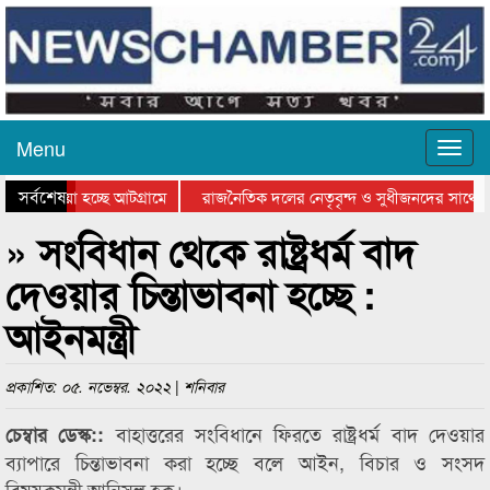
Menu
সর্বশেষ
য়ে যাওয়া হচ্ছে আটগ্রামে
রাজনৈতিক দলের নেতৃবৃন্দ ও সুধীজনদের সাথে ক
যোগিতার পুরস্কার বিতরণ সম্পন্ন
সিলেটে বাংলাদেশ গ্রুপ থিয়েটার ফেডারেশানের বি
» সংবিধান থেকে রাষ্ট্রধর্ম বাদ
দেওয়ার চিন্তাভাবনা হচ্ছে :
আইনমন্ত্রী
প্রকাশিত: ০৫. নভেম্বর. ২০২২ | শনিবার
বাহাত্তরের সংবিধানে ফিরতে রাষ্ট্রধর্ম বাদ দেওয়ার
চেম্বার ডেস্ক::
ব্যাপারে চিন্তাভাবনা করা হচ্ছে বলে আইন, বিচার ও সংসদ
বিষয়কমন্ত্রী আনিসুল হক।