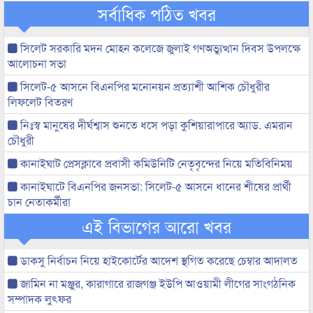
সর্বাধিক পঠিত খবর
সিলেট সরকারি মদন মোহন কলেজে জুলাই গণঅভ্যুত্থান দিবস উপলক্ষে
আলোচনা সভা
সিলেট-৫ আসনে বিএনপির মনোনয়ন প্রত্যাশী আশিক চৌধুরীর
লিফলেট বিতরণ
নিঃস্ব মানুষের দীর্ঘশ্বাস শুনতে ধসে পড়া কুশিয়ারাপারে অ্যাড. এমরান
চৌধুরী
কানাইঘাট প্রেসক্লাবে প্রবাসী কমিউনিটি নেতৃবৃন্দের নিয়ে মতিবিনিময়
কানাইঘাটে বিএনপির জনসভা: সিলেট-৫ আসনে ধানের শীষের প্রার্থী
চান নেতাকর্মীরা
এই বিভাগের আরো খবর
ডাকসু নির্বাচন নিয়ে হাইকোর্টের আদেশ স্থগিত করেছে চেম্বার আদালত
জামিন না মঞ্জুর, কারাগারে রাজগঞ্জ ইউপি আওয়ামী লীগের সাংগঠনিক
সম্পাদক লুৎফর