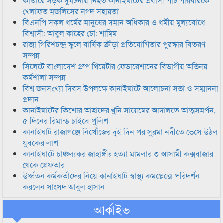
কাতারে সড়ক দুর্ঘটনায় নিহত কানাইঘাটের প্রবাসী পাঁচ পরিবারকে
খেলাফত মজলিসের নগদ সহায়তা
বিএনপি সকল ধর্মের মানুষের সমান অধিকার ও ধর্মীয় মুল্যবোধে
বিশ্বাসী: আবুল কাহের চৌ: শামিম
রাজা গিরিশচন্দ্র স্কুলে বার্ষিক ক্রীড়া প্রতিযোগিতার পুরস্কার বিতরণ
সম্পন্ন
সিলেটে বাংলাদেশ গ্রুপ থিয়েটার ফেডারেশানের বিভাগীয় অভিনয়
কর্মশালা সম্পন্ন
বিশ্ব জনসংখ্যা দিবস উপলক্ষে কানাইঘাটে আলোচনা সভা ও সম্মাননা
প্রদান
কানাইঘাটের কিশোর আহাদের খুনি সায়েমের আদালতে আত্মসমর্পন,
৫ দিনের রিমান্ড চাইবে পুলিশ
কানাইঘাট রাজাগঞ্জে নিখোঁজের দুই দিন পর সুরমা নদীতে ভেসে উঠল
যুবকের লাশ
কানাইঘাটে চাঞ্চল্যকর জাহাঙ্গীর হত্যা মামলার ৩ আসামী কক্সবাজার
থেকে গ্রেফতার
উর্ধ্বতন কর্মকর্তাদের নিয়ে কানাইঘাট স্বাস্থ্য কমপ্লেক্সে পরিদর্শন
করলেন সাংসদ আবুল হাসান
আর্কাইভ