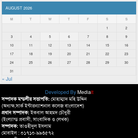
AUGUST 2026
M
T
W
T
F
S
S
1
2
3
4
5
6
7
8
9
10
11
12
13
14
15
16
17
18
19
20
21
22
23
24
25
26
27
28
29
30
31
« Jul
Developed By
Media
it
সম্পাদক মন্ডলীর সভাপতি:
মোহাম্মাদ মহি উদ্দিন
(অধ্যক্ষ,সার্ক ইন্টারন্যাশনাল কলেজ বাংলাদেশ)
প্রধান সম্পাদক:
ইকবাল আহমদ চৌধুরী
(ইংল্যান্ড প্রবাসী, সাংবাদিক ও লেখক)
সম্পাদক:
তাওহীদুল ইসলাম
মোবাইল : ০১৭১০-৯৯৩৫৭২