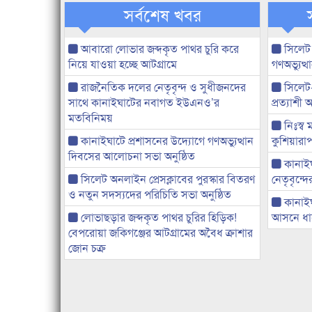
সর্বশেষ খবর
আবারো লোভার জব্দকৃত পাথর চুরি করে
সিলেট
নিয়ে যাওয়া হচ্ছে আটগ্রামে
গণঅভ্যুত
রাজনৈতিক দলের নেতৃবৃন্দ ও সুধীজনদের
সিলেট
সাথে কানাইঘাটের নবাগত ইউএনও’র
প্রত্যাশ
মতবিনিময়
নিঃস্ব 
কানাইঘাটে প্রশাসনের উদ্যোগে গণঅভ্যুত্থান
কুশিয়ারাপ
দিবসের আলোচনা সভা অনুষ্ঠিত
কানাইঘা
সিলেট অনলাইন প্রেসক্লাবের পুরস্কার বিতরণ
নেতৃবৃন্দ
ও নতুন সদস্যদের পরিচিতি সভা অনুষ্ঠিত
কানাই
লোভাছড়ার জব্দকৃত পাথর চুরির হিড়িক!
আসনে ধানে
বেপরোয়া জকিগঞ্জের আটগ্রামের অবৈধ ক্রাশার
জোন চক্র