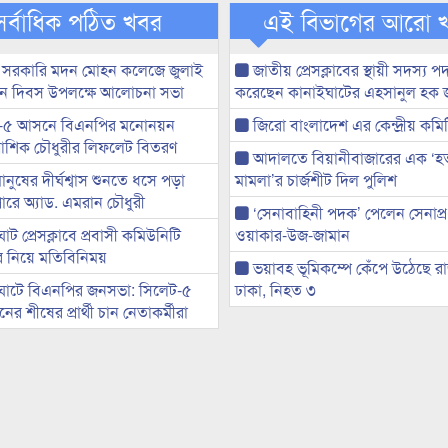
সর্বাধিক পঠিত খবর
এই বিভাগের আরো 
 সরকারি মদন মোহন কলেজে জুলাই
জাতীয় প্রেসক্লাবের স্থায়ী সদস্য প
্থান দিবস উপলক্ষে আলোচনা সভা
করেছেন কানাইঘাটের এহসানুল হক 
-৫ আসনে বিএনপির মনোনয়ন
জিরো বাংলাদেশ এর কেন্দ্রীয় কমি
ী আশিক চৌধুরীর লিফলেট বিতরণ
আদালতে বিয়ানীবাজারের এক ‘হত্য
মানুষের দীর্ঘশ্বাস শুনতে ধসে পড়া
মামলা’র চার্জশীট দিল পুলিশ
ারে অ্যাড. এমরান চৌধুরী
‘সেনাবাহিনী পদক’ পেলেন সেনাপ্
ট প্রেসক্লাবে প্রবাসী কমিউনিটি
ওয়াকার-উজ-জামান
ের নিয়ে মতিবিনিময়
ভয়াবহ ভূমিকম্পে কেঁপে উঠেছে র
ঘাটে বিএনপির জনসভা: সিলেট-৫
ঢাকা, নিহত ৩
র শীষের প্রার্থী চান নেতাকর্মীরা