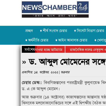
প্রচ্ছদ
♦ শীর্ষ সংবাদ চেম্বার
♦ সিলেট বিভাগ চেম্বার
♦ অর্থনীতি চেম্বার
♦ আইন আদালত চেম্বার
♦ খেলাধু
সর্বশেষ
 পাথর চুরি করে নিয়ে যাওয়া হচ্ছে আটগ্রামে
রাজনৈতিক দলের নেতৃবৃন্দ ও 
 বার্ষিক ক্রীড়া প্রতিযোগিতার পুরস্কার বিতরণ সম্পন্ন
সিলেটে বাংলাদেশ গ্রুপ থিয়ে
» ড. আব্দুল মোমেনের সঙ্গে ক
প্রকাশিত: ১৪. অক্টোবর. ২০২২ | শুক্রবার
কিরগিজস্তানের পররাষ্ট্রমন্ত্রী কুলুবায়েভ
চেম্বার ডেস্ক::
ড. এ কে আব্দুল মোমেন।
আজ শুক্রবার (১৪ অক্টোবর) কাজাখস্তানের আস্তানায় ষষ্ঠ 
ঝিনবেক মলদোকানোভিচের সঙ্গে এই দ্বিপক্ষীয় বৈঠক অন