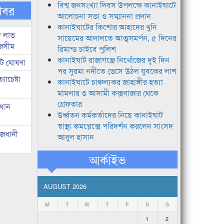
বিশ্ব জনসংখ্যা দিবস উপলক্ষে কানাইঘাটে
খবর
আলোচনা সভা ও সম্মাননা প্রদান
কানাইঘাটের কিশোর আহাদের খুনি
দ লাভ
সায়েমের আদালতে আত্মসমর্পন, ৫ দিনের
জসীম
রিমান্ড চাইবে পুলিশ
কানাইঘাট রাজাগঞ্জে নিখোঁজের দুই দিন
টি ঘোষণা
পর সুরমা নদীতে ভেসে উঠল যুবকের লাশ
াচেষ্টা
কানাইঘাটে চাঞ্চল্যকর জাহাঙ্গীর হত্যা
মামলার ৩ আসামী কক্সবাজার থেকে
গ্রেফতার
রধান
উর্ধ্বতন কর্মকর্তাদের নিয়ে কানাইঘাট
স্বাস্থ্য কমপ্লেক্সে পরিদর্শন করলেন সাংসদ
াজধানী
আবুল হাসান
আর্কাইভ
AUGUST 2026
M
T
W
T
F
S
S
1
2