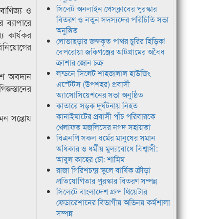
সিলেট অনলাইন প্রেসক্লাবের পুরস্কার
 বাণিজ্য ও
বিতরণ ও নতুন সদস্যদের পরিচিতি সভা
র ব্যাপারে
অনুষ্ঠিত
 কার্যকর
লোভাছড়ার জব্দকৃত পাথর চুরির হিড়িক!
িনিয়োগের
বেপরোয়া জকিগঞ্জের আটগ্রামের অবৈধ
ক্রাশার জোন চক্র
লন্ডনে সিলেট শাহজালাল হাউজিং
েশ অবদান
এস্টেটস (উপশহর) প্রবাসী
গিজস্তানের
অ্যাসোসিয়েশনের সভা অনুষ্ঠিত
কাতারে সড়ক দুর্ঘটনায় নিহত
কানাইঘাটের প্রবাসী পাঁচ পরিবারকে
মেন সন্তোষ
খেলাফত মজলিসের নগদ সহায়তা
বিএনপি সকল ধর্মের মানুষের সমান
অধিকার ও ধর্মীয় মুল্যবোধে বিশ্বাসী:
আবুল কাহের চৌ: শামিম
রাজা গিরিশচন্দ্র স্কুলে বার্ষিক ক্রীড়া
প্রতিযোগিতার পুরস্কার বিতরণ সম্পন্ন
সিলেটে বাংলাদেশ গ্রুপ থিয়েটার
ফেডারেশানের বিভাগীয় অভিনয় কর্মশালা
সম্পন্ন