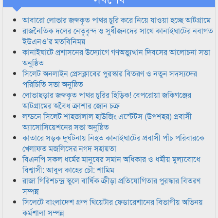
আবারো লোভার জব্দকৃত পাথর চুরি করে নিয়ে যাওয়া হচ্ছে আটগ্রামে
রাজনৈতিক দলের নেতৃবৃন্দ ও সুধীজনদের সাথে কানাইঘাটের নবাগত
ইউএনও’র মতবিনিময়
কানাইঘাটে প্রশাসনের উদ্যোগে গণঅভ্যুত্থান দিবসের আলোচনা সভা
অনুষ্ঠিত
সিলেট অনলাইন প্রেসক্লাবের পুরস্কার বিতরণ ও নতুন সদস্যদের
পরিচিতি সভা অনুষ্ঠিত
লোভাছড়ার জব্দকৃত পাথর চুরির হিড়িক! বেপরোয়া জকিগঞ্জের
আটগ্রামের অবৈধ ক্রাশার জোন চক্র
লন্ডনে সিলেট শাহজালাল হাউজিং এস্টেটস (উপশহর) প্রবাসী
অ্যাসোসিয়েশনের সভা অনুষ্ঠিত
কাতারে সড়ক দুর্ঘটনায় নিহত কানাইঘাটের প্রবাসী পাঁচ পরিবারকে
খেলাফত মজলিসের নগদ সহায়তা
বিএনপি সকল ধর্মের মানুষের সমান অধিকার ও ধর্মীয় মুল্যবোধে
বিশ্বাসী: আবুল কাহের চৌ: শামিম
রাজা গিরিশচন্দ্র স্কুলে বার্ষিক ক্রীড়া প্রতিযোগিতার পুরস্কার বিতরণ
সম্পন্ন
সিলেটে বাংলাদেশ গ্রুপ থিয়েটার ফেডারেশানের বিভাগীয় অভিনয়
কর্মশালা সম্পন্ন