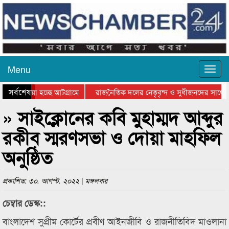
Menu
সর্বশেষ
য়ে যাওয়া হচ্ছে আটগ্রামে
রাজনৈতিক দলের নেতৃবৃন্দ ও সুধীজনদের সাথে 
িযোগিতার পুরস্কার বিতরণ সম্পন্ন
সিলেটে বাংলাদেশ গ্রুপ থিয়েটার ফেডারেশানের বি
» সাইক্লোনের কবি মুহাম্মদ আব্দুর
রকীব স্মরণসভা ও দোয়া মাহফিল
অনুষ্ঠিত
প্রকাশিত: ৩০. আগস্ট. ২০২২ | মঙ্গলবার
চেম্বার ডেস্ক::
বাংলাদেশ সুপ্রীম কোর্টের প্রবীণ আইনজীবি ও রাজনীতিবিদ মাওলানা