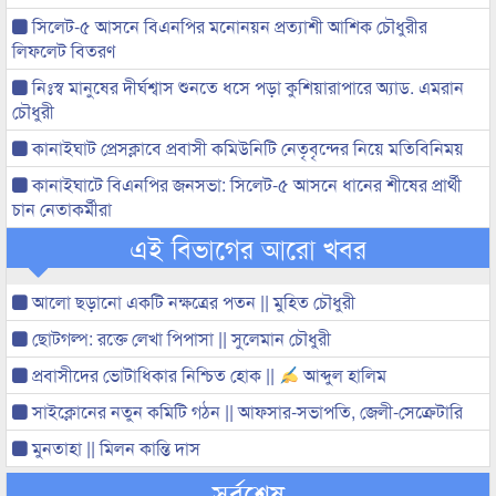
সিলেট-৫ আসনে বিএনপির মনোনয়ন প্রত্যাশী আশিক চৌধুরীর
লিফলেট বিতরণ
নিঃস্ব মানুষের দীর্ঘশ্বাস শুনতে ধসে পড়া কুশিয়ারাপারে অ্যাড. এমরান
চৌধুরী
কানাইঘাট প্রেসক্লাবে প্রবাসী কমিউনিটি নেতৃবৃন্দের নিয়ে মতিবিনিময়
কানাইঘাটে বিএনপির জনসভা: সিলেট-৫ আসনে ধানের শীষের প্রার্থী
চান নেতাকর্মীরা
এই বিভাগের আরো খবর
আলো ছড়ানো একটি নক্ষত্রের পতন || মুহিত চৌধুরী
ছোটগল্প: রক্তে লেখা পিপাসা || সুলেমান চৌধুরী
প্রবাসীদের ভোটাধিকার নিশ্চিত হোক ||
আব্দুল হালিম
সাইক্লোনের নতুন কমিটি গঠন || আফসার-সভাপতি, জেলী-সেক্রেটারি
মুনতাহা || মিলন কান্তি দাস
সর্বশেষ