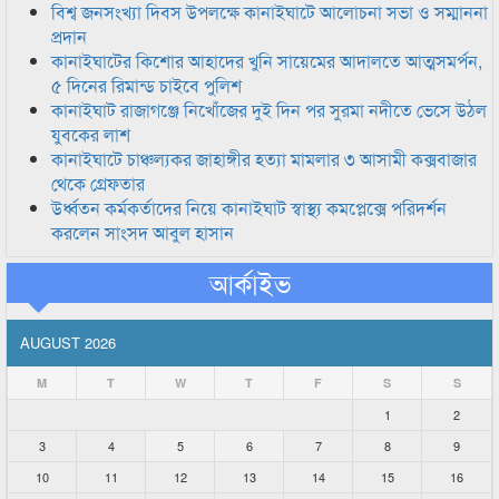
বিশ্ব জনসংখ্যা দিবস উপলক্ষে কানাইঘাটে আলোচনা সভা ও সম্মাননা
প্রদান
কানাইঘাটের কিশোর আহাদের খুনি সায়েমের আদালতে আত্মসমর্পন,
৫ দিনের রিমান্ড চাইবে পুলিশ
কানাইঘাট রাজাগঞ্জে নিখোঁজের দুই দিন পর সুরমা নদীতে ভেসে উঠল
যুবকের লাশ
কানাইঘাটে চাঞ্চল্যকর জাহাঙ্গীর হত্যা মামলার ৩ আসামী কক্সবাজার
থেকে গ্রেফতার
উর্ধ্বতন কর্মকর্তাদের নিয়ে কানাইঘাট স্বাস্থ্য কমপ্লেক্সে পরিদর্শন
করলেন সাংসদ আবুল হাসান
আর্কাইভ
AUGUST 2026
M
T
W
T
F
S
S
1
2
3
4
5
6
7
8
9
10
11
12
13
14
15
16