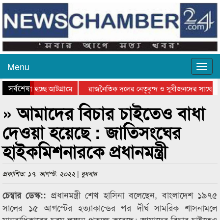
Menu
সর্বশেষ
 যাওয়া হচ্ছে আটগ্রামে
রাজনৈতিক দলের নেতৃবৃন্দ ও সুধীজনদের সাথে কা
গিতার পুরস্কার বিতরণ সম্পন্ন
সিলেটে বাংলাদেশ গ্রুপ থিয়েটার ফেডারেশানের বিভা
» আমাদের বিচার চাইতেও বাধা
দেওয়া হয়েছে : জাতিসংঘের
হাইকমিশনারকে প্রধানমন্ত্রী
প্রকাশিত: ১৭. আগস্ট. ২০২২ | বুধবার
প্রধানমন্ত্রী শেখ হাসিনা বলেছেন, বাংলাদেশ ১৯৭৫
চেম্বার ডেস্ক::
সালের ১৫ আগস্টের হত্যাকান্ডের পর দীর্ঘ সামরিক শাসনামলে
মানবাধিকারের চরম লঙ্ঘন প্রত্যক্ষ করেছে। আমাদের বিচার চাইতেও