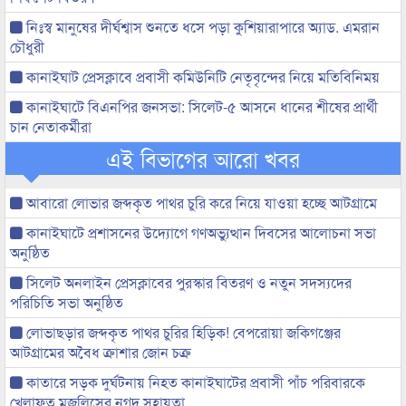
নিঃস্ব মানুষের দীর্ঘশ্বাস শুনতে ধসে পড়া কুশিয়ারাপারে অ্যাড. এমরান
চৌধুরী
কানাইঘাট প্রেসক্লাবে প্রবাসী কমিউনিটি নেতৃবৃন্দের নিয়ে মতিবিনিময়
কানাইঘাটে বিএনপির জনসভা: সিলেট-৫ আসনে ধানের শীষের প্রার্থী
চান নেতাকর্মীরা
এই বিভাগের আরো খবর
আবারো লোভার জব্দকৃত পাথর চুরি করে নিয়ে যাওয়া হচ্ছে আটগ্রামে
কানাইঘাটে প্রশাসনের উদ্যোগে গণঅভ্যুত্থান দিবসের আলোচনা সভা
অনুষ্ঠিত
সিলেট অনলাইন প্রেসক্লাবের পুরস্কার বিতরণ ও নতুন সদস্যদের
পরিচিতি সভা অনুষ্ঠিত
লোভাছড়ার জব্দকৃত পাথর চুরির হিড়িক! বেপরোয়া জকিগঞ্জের
আটগ্রামের অবৈধ ক্রাশার জোন চক্র
কাতারে সড়ক দুর্ঘটনায় নিহত কানাইঘাটের প্রবাসী পাঁচ পরিবারকে
খেলাফত মজলিসের নগদ সহায়তা