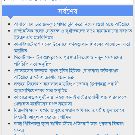
সর্বশেষ
আবারো লোভার জব্দকৃত পাথর চুরি করে নিয়ে যাওয়া হচ্ছে আটগ্রামে
রাজনৈতিক দলের নেতৃবৃন্দ ও সুধীজনদের সাথে কানাইঘাটের নবাগত
ইউএনও’র মতবিনিময়
কানাইঘাটে প্রশাসনের উদ্যোগে গণঅভ্যুত্থান দিবসের আলোচনা সভা
অনুষ্ঠিত
সিলেট অনলাইন প্রেসক্লাবের পুরস্কার বিতরণ ও নতুন সদস্যদের
পরিচিতি সভা অনুষ্ঠিত
লোভাছড়ার জব্দকৃত পাথর চুরির হিড়িক! বেপরোয়া জকিগঞ্জের
আটগ্রামের অবৈধ ক্রাশার জোন চক্র
লন্ডনে সিলেট শাহজালাল হাউজিং এস্টেটস (উপশহর) প্রবাসী
অ্যাসোসিয়েশনের সভা অনুষ্ঠিত
কাতারে সড়ক দুর্ঘটনায় নিহত কানাইঘাটের প্রবাসী পাঁচ পরিবারকে
খেলাফত মজলিসের নগদ সহায়তা
বিএনপি সকল ধর্মের মানুষের সমান অধিকার ও ধর্মীয় মুল্যবোধে
বিশ্বাসী: আবুল কাহের চৌ: শামিম
রাজা গিরিশচন্দ্র স্কুলে বার্ষিক ক্রীড়া প্রতিযোগিতার পুরস্কার বিতরণ
সম্পন্ন