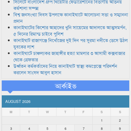
সিলেটে বাংলাদেশ গ্রুপ থিয়েটার ফেডারেশানের বিভাগীয় অভিনয়
কর্মশালা সম্পন্ন
বিশ্ব জনসংখ্যা দিবস উপলক্ষে কানাইঘাটে আলোচনা সভা ও সম্মাননা
প্রদান
কানাইঘাটের কিশোর আহাদের খুনি সায়েমের আদালতে আত্মসমর্পন,
৫ দিনের রিমান্ড চাইবে পুলিশ
কানাইঘাট রাজাগঞ্জে নিখোঁজের দুই দিন পর সুরমা নদীতে ভেসে উঠল
যুবকের লাশ
কানাইঘাটে চাঞ্চল্যকর জাহাঙ্গীর হত্যা মামলার ৩ আসামী কক্সবাজার
থেকে গ্রেফতার
উর্ধ্বতন কর্মকর্তাদের নিয়ে কানাইঘাট স্বাস্থ্য কমপ্লেক্সে পরিদর্শন
করলেন সাংসদ আবুল হাসান
আর্কাইভ
AUGUST 2026
M
T
W
T
F
S
S
1
2
3
4
5
6
7
8
9