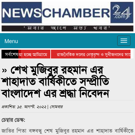
Menu
সর্বশেষ
িয়ে যাওয়া হচ্ছে আটগ্রামে
রাজনৈতিক দলের নেতৃবৃন্দ ও সুধীজনদের সাথে 
তিযোগিতার পুরস্কার বিতরণ সম্পন্ন
সিলেটে বাংলাদেশ গ্রুপ থিয়েটার ফেডারেশানের ব
» শেখ মুজিবুর রহমান এর
শাহাদাত বার্ষিকীতে সম্প্রীতি
বাংলাদেশ এর শ্রদ্ধা নিবেদন
প্রকাশিত: ১৫. আগস্ট. ২০২২ | সোমবার
চেম্বার ডেস্ক:
জাতির পিতা বঙ্গবন্ধু শেখ মুজিবুর রহমান এর শাহাদাত বার্ষিকীতে