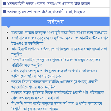
‘সেনাবাহিনী পদক’ পেলেন সেনাপ্রধান ওয়াকার-উজ-জামান
ভয়াবহ ভূমিকম্পে কেঁপে উঠেছে রাজধানী ঢাকা, নিহত ৩
সর্বশেষ
আবারো লোভার জব্দকৃত পাথর চুরি করে নিয়ে যাওয়া হচ্ছে আটগ্রামে
রাজনৈতিক দলের নেতৃবৃন্দ ও সুধীজনদের সাথে কানাইঘাটের নবাগত
ইউএনও’র মতবিনিময়
কানাইঘাটে প্রশাসনের উদ্যোগে গণঅভ্যুত্থান দিবসের আলোচনা সভা
অনুষ্ঠিত
সিলেট অনলাইন প্রেসক্লাবের পুরস্কার বিতরণ ও নতুন সদস্যদের
পরিচিতি সভা অনুষ্ঠিত
লোভাছড়ার জব্দকৃত পাথর চুরির হিড়িক! বেপরোয়া জকিগঞ্জের
আটগ্রামের অবৈধ ক্রাশার জোন চক্র
লন্ডনে সিলেট শাহজালাল হাউজিং এস্টেটস (উপশহর) প্রবাসী
অ্যাসোসিয়েশনের সভা অনুষ্ঠিত
কাতারে সড়ক দুর্ঘটনায় নিহত কানাইঘাটের প্রবাসী পাঁচ পরিবারকে
খেলাফত মজলিসের নগদ সহায়তা
বিএনপি সকল ধর্মের মানুষের সমান অধিকার ও ধর্মীয় মুল্যবোধে
বিশ্বাসী: আবুল কাহের চৌ: শামিম