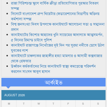
রাজা গিরিশচন্দ্র স্কুলে বার্ষিক ক্রীড়া প্রতিযোগিতার পুরস্কার বিতরণ
সম্পন্ন
সিলেটে বাংলাদেশ গ্রুপ থিয়েটার ফেডারেশানের বিভাগীয় অভিনয়
কর্মশালা সম্পন্ন
বিশ্ব জনসংখ্যা দিবস উপলক্ষে কানাইঘাটে আলোচনা সভা ও সম্মাননা
প্রদান
কানাইঘাটের কিশোর আহাদের খুনি সায়েমের আদালতে আত্মসমর্পন,
৫ দিনের রিমান্ড চাইবে পুলিশ
কানাইঘাট রাজাগঞ্জে নিখোঁজের দুই দিন পর সুরমা নদীতে ভেসে উঠল
যুবকের লাশ
কানাইঘাটে চাঞ্চল্যকর জাহাঙ্গীর হত্যা মামলার ৩ আসামী কক্সবাজার
থেকে গ্রেফতার
উর্ধ্বতন কর্মকর্তাদের নিয়ে কানাইঘাট স্বাস্থ্য কমপ্লেক্সে পরিদর্শন
করলেন সাংসদ আবুল হাসান
আর্কাইভ
AUGUST 2026
M
T
W
T
F
S
S