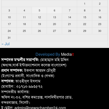
1
2
3
4
5
6
7
8
9
10
11
12
13
14
15
16
17
18
19
20
21
22
23
24
25
26
27
28
29
30
31
« Jul
Developed By
Media
it
সম্পাদক মন্ডলীর সভাপতি:
মোহাম্মাদ মহি উদ্দিন
(অধ্যক্ষ,সার্ক ইন্টারন্যাশনাল কলেজ বাংলাদেশ)
প্রধান সম্পাদক:
ইকবাল আহমদ চৌধুরী
(ইংল্যান্ড প্রবাসী, সাংবাদিক ও লেখক)
সম্পাদক:
তাওহীদুল ইসলাম
মোবাইল : ০১৭১০-৯৯৩৫৭২
সম্পাদকীয় কার্যালয়:
অফিস নং-০২, বশির কমপ্লেক্স, লালদিঘীরপার রোড,
বন্দরবাজার, সিলেট।
ই মেইল: admin@newschamber24.com