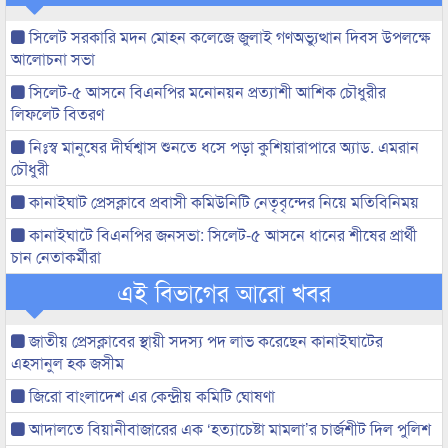
সিলেট সরকারি মদন মোহন কলেজে জুলাই গণঅভ্যুত্থান দিবস উপলক্ষে
আলোচনা সভা
সিলেট-৫ আসনে বিএনপির মনোনয়ন প্রত্যাশী আশিক চৌধুরীর
লিফলেট বিতরণ
নিঃস্ব মানুষের দীর্ঘশ্বাস শুনতে ধসে পড়া কুশিয়ারাপারে অ্যাড. এমরান
চৌধুরী
কানাইঘাট প্রেসক্লাবে প্রবাসী কমিউনিটি নেতৃবৃন্দের নিয়ে মতিবিনিময়
কানাইঘাটে বিএনপির জনসভা: সিলেট-৫ আসনে ধানের শীষের প্রার্থী
চান নেতাকর্মীরা
এই বিভাগের আরো খবর
জাতীয় প্রেসক্লাবের স্থায়ী সদস্য পদ লাভ করেছেন কানাইঘাটের
এহসানুল হক জসীম
জিরো বাংলাদেশ এর কেন্দ্রীয় কমিটি ঘোষণা
আদালতে বিয়ানীবাজারের এক ‘হত্যাচেষ্টা মামলা’র চার্জশীট দিল পুলিশ