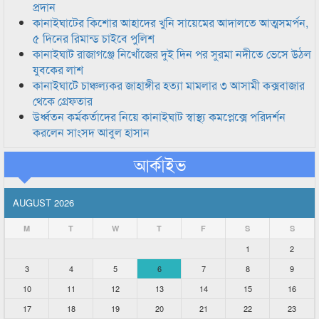
প্রদান
কানাইঘাটের কিশোর আহাদের খুনি সায়েমের আদালতে আত্মসমর্পন,
৫ দিনের রিমান্ড চাইবে পুলিশ
কানাইঘাট রাজাগঞ্জে নিখোঁজের দুই দিন পর সুরমা নদীতে ভেসে উঠল
যুবকের লাশ
কানাইঘাটে চাঞ্চল্যকর জাহাঙ্গীর হত্যা মামলার ৩ আসামী কক্সবাজার
থেকে গ্রেফতার
উর্ধ্বতন কর্মকর্তাদের নিয়ে কানাইঘাট স্বাস্থ্য কমপ্লেক্সে পরিদর্শন
করলেন সাংসদ আবুল হাসান
আর্কাইভ
AUGUST 2026
M
T
W
T
F
S
S
1
2
3
4
5
6
7
8
9
10
11
12
13
14
15
16
17
18
19
20
21
22
23