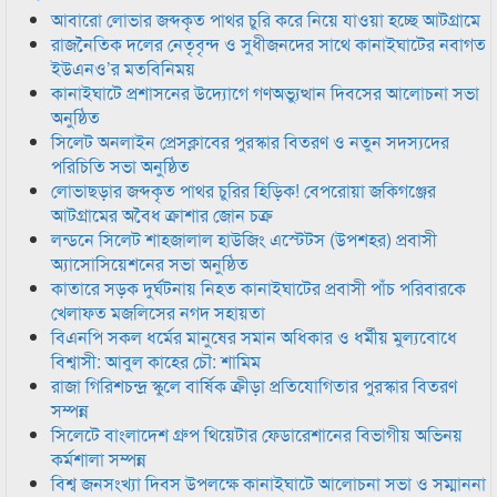
আবারো লোভার জব্দকৃত পাথর চুরি করে নিয়ে যাওয়া হচ্ছে আটগ্রামে
রাজনৈতিক দলের নেতৃবৃন্দ ও সুধীজনদের সাথে কানাইঘাটের নবাগত
ইউএনও’র মতবিনিময়
কানাইঘাটে প্রশাসনের উদ্যোগে গণঅভ্যুত্থান দিবসের আলোচনা সভা
অনুষ্ঠিত
সিলেট অনলাইন প্রেসক্লাবের পুরস্কার বিতরণ ও নতুন সদস্যদের
পরিচিতি সভা অনুষ্ঠিত
লোভাছড়ার জব্দকৃত পাথর চুরির হিড়িক! বেপরোয়া জকিগঞ্জের
আটগ্রামের অবৈধ ক্রাশার জোন চক্র
লন্ডনে সিলেট শাহজালাল হাউজিং এস্টেটস (উপশহর) প্রবাসী
অ্যাসোসিয়েশনের সভা অনুষ্ঠিত
কাতারে সড়ক দুর্ঘটনায় নিহত কানাইঘাটের প্রবাসী পাঁচ পরিবারকে
খেলাফত মজলিসের নগদ সহায়তা
বিএনপি সকল ধর্মের মানুষের সমান অধিকার ও ধর্মীয় মুল্যবোধে
বিশ্বাসী: আবুল কাহের চৌ: শামিম
রাজা গিরিশচন্দ্র স্কুলে বার্ষিক ক্রীড়া প্রতিযোগিতার পুরস্কার বিতরণ
সম্পন্ন
সিলেটে বাংলাদেশ গ্রুপ থিয়েটার ফেডারেশানের বিভাগীয় অভিনয়
কর্মশালা সম্পন্ন
বিশ্ব জনসংখ্যা দিবস উপলক্ষে কানাইঘাটে আলোচনা সভা ও সম্মাননা