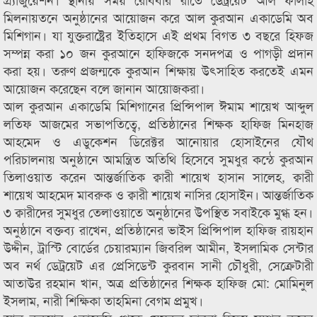
মিলনায়তনে অনুষ্ঠানের আয়োজন করে আল কুরআন একাডেমি অব
মিশিগান। যা যুক্তরাষ্ট্রের ইতিহাসে এই প্রথম বিগত ৩ বছরে হিফজ
সম্পন্ন করা ১০ জন কুরআনে হাফিজকে সনদপত্র ও পাগড়ী প্রদান
করা হয়। তরুণ প্রজন্মকে কুরআন শিক্ষায় উৎসাহিত করতেই এমন
আয়োজন করেছেন বলে জানান আয়োজকরা।
আল কুরআন একাডেমি মিশিগানের প্রিন্সিপাল ঈমাম শায়েখ আব্দুল
লতিফ আজমের সভাপতিত্বে, প্রতিষ্ঠানের শিক্ষক হাফিজ মিনহাজ
আহমেদ ও এডুকেশন ডিরেক্টর আনোয়ার হোসাইনের যৌথ
পরিচালনায় অনুষ্ঠানে আমন্ত্রিত অতিথি হিসেবে সুমধুর কন্ঠে কুরআন
তিলাওয়াত করেন আন্তর্জাতিক ক্বারী শায়েখ হাসান সালেহ, ক্বারী
শায়েখ আহমেদ মাবরুক ও ক্বারী শায়েখ নাসির হোসাইন। আন্তর্জাতিক
৩ ক্বারীদের সুমধুর তে
লাওয়াতে অনুষ্ঠানের উপস্থিত সবাইকে মুগ্ধ হন।
অনুষ্ঠানে বক্তব্য রাখেন, প্রতিষ্ঠানের ভাইস প্রিন্সিপাল হাফিজ রায়হান
উদ্দীন, ট্রাস্টি বোর্ডের চেয়ারম্যান জিবরিল আমীন, ইসলামিক সেন্টার
অব নর্থ ডেট্রয়েট এর প্রেসিডেন্ট কুরবান সানী চৌধুরী, সেক্রেটারী
আতাউর রহমান খান, অত্র প্রতিষ্ঠানের শিক্ষক হাফিজ মো: মোমিনুল
ইসলাম, নারী শিক্ষিকা তাহমিনা বেগম প্রমুখ।