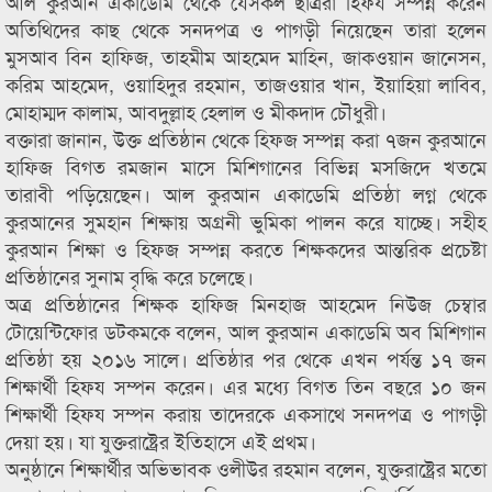
আল কুরআন একাডেমি থেকে যেসকল ছাত্ররা হিফয সম্পন্ন করেন
অতিথিদের কাছ থেকে সনদপত্র ও পাগড়ী নিয়েছেন তারা হলেন
মুসআব বিন হাফিজ, তাহমীম আহমেদ মাহিন, জাকওয়ান জানেসন,
করিম আহমেদ, ওয়াহিদুর রহমান, তাজওয়ার খান, ইয়াহিয়া লাবিব,
মোহাম্মদ কালাম, আবদুল্লাহ হেলাল ও মীকদাদ চৌধুরী।
বক্তারা জানান, উক্ত প্রতিষ্ঠান থেকে হিফজ সম্পন্ন করা ৭জন কুরআনে
হাফিজ বিগত রমজান মাসে মিশিগানের বিভিন্ন মসজিদে খতমে
তারাবী পড়িয়েছেন। আল কুরআন একাডেমি প্রতিষ্ঠা লগ্ন থেকে
কুরআনের সুমহান শিক্ষায় অগ্রনী ভুমিকা পালন করে যাচ্ছে। সহীহ
কুরআন শিক্ষা ও হিফজ সম্পন্ন করতে শিক্ষকদের আন্তরিক প্রচেষ্টা
প্রতিষ্ঠানের সুনাম বৃদ্ধি করে চলেছে।
অত্র প্রতিষ্ঠানের শিক্ষক হাফিজ মিনহাজ আহমেদ নিউজ চেম্বার
টোয়েন্টিফোর ডটকমকে বলেন, আল কুরআন একাডেমি অব মিশিগান
প্রতিষ্ঠা হয় ২০১৬ সালে। প্রতিষ্ঠার পর থেকে এখন পর্যন্ত ১৭ জন
শিক্ষার্থী হিফয সম্পন করেন। এর মধ্যে বিগত তিন বছরে ১০ জন
শিক্ষার্থী হিফয সম্পন করায় তাদেরকে একসাথে সনদপত্র ও পাগড়ী
দেয়া হয়। যা যুক্তরাষ্ট্রের ইতিহাসে এই প্রথম।
অনুষ্ঠানে শিক্ষার্থীর অভিভাবক ওলীউর রহমান বলেন, যুক্তরাষ্ট্রের মতো