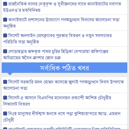
রাজনৈতিক দলের নেতৃবৃন্দ ও সুধীজনদের সাথে কানাইঘাটের নবাগত
ইউএনও’র মতবিনিময়
কানাইঘাটে প্রশাসনের উদ্যোগে গণঅভ্যুত্থান দিবসের আলোচনা সভা
অনুষ্ঠিত
সিলেট অনলাইন প্রেসক্লাবের পুরস্কার বিতরণ ও নতুন সদস্যদের
পরিচিতি সভা অনুষ্ঠিত
লোভাছড়ার জব্দকৃত পাথর চুরির হিড়িক! বেপরোয়া জকিগঞ্জের
আটগ্রামের অবৈধ ক্রাশার জোন চক্র
সর্বাধিক পঠিত খবর
সিলেট সরকারি মদন মোহন কলেজে জুলাই গণঅভ্যুত্থান দিবস উপলক্ষে
আলোচনা সভা
সিলেট-৫ আসনে বিএনপির মনোনয়ন প্রত্যাশী আশিক চৌধুরীর
লিফলেট বিতরণ
নিঃস্ব মানুষের দীর্ঘশ্বাস শুনতে ধসে পড়া কুশিয়ারাপারে অ্যাড. এমরান
চৌধুরী