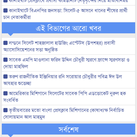
কানাইঘাট প্রেসক্লাবে প্রবাসী কমিউনিটি নেতৃবৃন্দের নিয়ে মতিবিনিময়
কানাইঘাটে বিএনপির জনসভা: সিলেট-৫ আসনে ধানের শীষের প্রার্থী
চান নেতাকর্মীরা
এই বিভাগের আরো খবর
লন্ডনে সিলেট শাহজালাল হাউজিং এস্টেটস (উপশহর) প্রবাসী
অ্যাসোসিয়েশনের সভা অনুষ্ঠিত
সাবেক এমপি মাওলানা ফরিদ উদ্দিন চৌধুরী স্মরণে ফ্রান্সে স্মরণসভা ও
দোয়া মাহফিল
তরুণ রাজনীতিক ইঞ্জিনিয়ার রনি সরোয়ার চৌধুরীর পবিত্র ঈদ উল
আযহার শুভেচ্ছা
আমেরিকার মিশিগানে সিলেটের সাবেক পিপি এডভোকেট নুরুল হক
সংবর্ধিত
তৃতীয়বারের মতো বাংলা প্রেসক্লাব মিশিগানের কোষাধ্যক্ষ নির্বাচিত
সোলায়মান আল মাহমুদ
সর্বশেষ