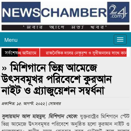
Menu
সর্বশেষ
ওয়া হচ্ছে আটগ্রামে
রাজনৈতিক দলের নেতৃবৃন্দ ও সুধীজনদের সাথে কানাই
ার পুরস্কার বিতরণ সম্পন্ন
সিলেটে বাংলাদেশ গ্রুপ থিয়েটার ফেডারেশানের বিভাগীয়
» মিশিগানে ভিন্ন আমেজে
উৎসবমূখর পরিবেশে কুরআন
নাইট ও গ্র্যাজুয়েশন সম্বর্ধনা
প্রকাশিত: ১৫. আগস্ট. ২০২২ | সোমবার
যুক্তরাষ্ট্রের মিশিগানে স্টেট
সুলায়মান আল মাহমুদ, মিশিগান থেকে:
ভিন্ন আমেজে উৎসবমূখর পরিবেশে অনুষ্ঠিত হলো কুরআন নাইট ও
গ্র্যাজুয়েশন। স্থানীয় সময় রোববার রাতে ডেট্রয়েট আল ফালাহ