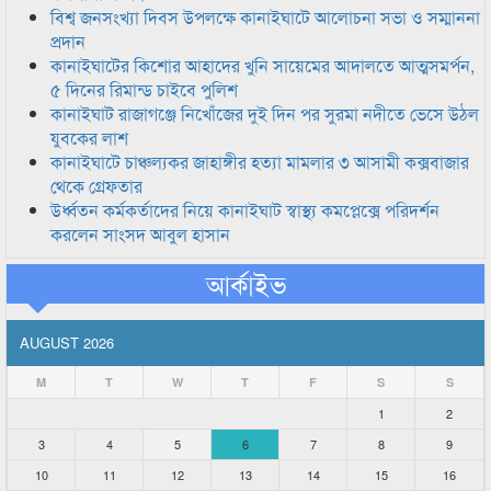
বিশ্ব জনসংখ্যা দিবস উপলক্ষে কানাইঘাটে আলোচনা সভা ও সম্মাননা
প্রদান
কানাইঘাটের কিশোর আহাদের খুনি সায়েমের আদালতে আত্মসমর্পন,
৫ দিনের রিমান্ড চাইবে পুলিশ
কানাইঘাট রাজাগঞ্জে নিখোঁজের দুই দিন পর সুরমা নদীতে ভেসে উঠল
যুবকের লাশ
কানাইঘাটে চাঞ্চল্যকর জাহাঙ্গীর হত্যা মামলার ৩ আসামী কক্সবাজার
থেকে গ্রেফতার
উর্ধ্বতন কর্মকর্তাদের নিয়ে কানাইঘাট স্বাস্থ্য কমপ্লেক্সে পরিদর্শন
করলেন সাংসদ আবুল হাসান
আর্কাইভ
AUGUST 2026
M
T
W
T
F
S
S
1
2
3
4
5
6
7
8
9
10
11
12
13
14
15
16