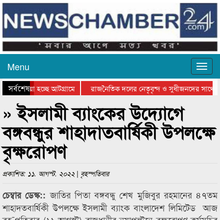
Menu
সর্বশেষ
য়ে যাওয়া হচ্ছে আটগ্রামে
রাজনৈতিক দলের নেতৃবৃন্দ ও সুধীজনদের সাথে 
িযোগিতার পুরস্কার বিতরণ সম্পন্ন
সিলেটে বাংলাদেশ গ্রুপ থিয়েটার ফেডারেশানের বি
» ইসলামী ব্যাংকের উদ্যোগে
বঙ্গবন্ধুর শাহাদাতবার্ষিকী উপলক্ষে
বৃক্ষরোপণ
প্রকাশিত: ১১. আগস্ট. ২০২২ | বৃহস্পতিবার
জাতির পিতা বঙ্গবন্ধু শেখ মুজিবুর রহমানের ৪৭তম
চেম্বার ডেস্ক::
শাহাদতবার্ষিকী উপলক্ষে ইসলামী ব্যাংক বাংলাদেশ লিমিটেড আজ
বৃহ¯পতিবার (১১ আগস্ট) রাজধানীর নয়াপল্টনে বৃক্ষরোপণ কর্মসূচির