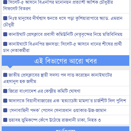
সিলেট-৫ আসনে বিএনপির মনোনয়ন প্রত্যাশী আশিক চৌধুরীর
লিফলেট বিতরণ
নিঃস্ব মানুষের দীর্ঘশ্বাস শুনতে ধসে পড়া কুশিয়ারাপারে অ্যাড. এমরান
চৌধুরী
কানাইঘাট প্রেসক্লাবে প্রবাসী কমিউনিটি নেতৃবৃন্দের নিয়ে মতিবিনিময়
কানাইঘাটে বিএনপির জনসভা: সিলেট-৫ আসনে ধানের শীষের প্রার্থী
চান নেতাকর্মীরা
এই বিভাগের আরো খবর
জাতীয় প্রেসক্লাবের স্থায়ী সদস্য পদ লাভ করেছেন কানাইঘাটের
এহসানুল হক জসীম
জিরো বাংলাদেশ এর কেন্দ্রীয় কমিটি ঘোষণা
আদালতে বিয়ানীবাজারের এক ‘হত্যাচেষ্টা মামলা’র চার্জশীট দিল পুলিশ
‘সেনাবাহিনী পদক’ পেলেন সেনাপ্রধান ওয়াকার-উজ-জামান
ভয়াবহ ভূমিকম্পে কেঁপে উঠেছে রাজধানী ঢাকা, নিহত ৩