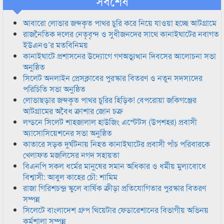
সর্বশেষ
আবারো লোভার জব্দকৃত পাথর চুরি করে নিয়ে যাওয়া হচ্ছে আটগ্রামে
রাজনৈতিক দলের নেতৃবৃন্দ ও সুধীজনদের সাথে কানাইঘাটের নবাগত
ইউএনও’র মতবিনিময়
কানাইঘাটে প্রশাসনের উদ্যোগে গণঅভ্যুত্থান দিবসের আলোচনা সভা
অনুষ্ঠিত
সিলেট অনলাইন প্রেসক্লাবের পুরস্কার বিতরণ ও নতুন সদস্যদের
পরিচিতি সভা অনুষ্ঠিত
লোভাছড়ার জব্দকৃত পাথর চুরির হিড়িক! বেপরোয়া জকিগঞ্জের
আটগ্রামের অবৈধ ক্রাশার জোন চক্র
লন্ডনে সিলেট শাহজালাল হাউজিং এস্টেটস (উপশহর) প্রবাসী
অ্যাসোসিয়েশনের সভা অনুষ্ঠিত
কাতারে সড়ক দুর্ঘটনায় নিহত কানাইঘাটের প্রবাসী পাঁচ পরিবারকে
খেলাফত মজলিসের নগদ সহায়তা
বিএনপি সকল ধর্মের মানুষের সমান অধিকার ও ধর্মীয় মুল্যবোধে
বিশ্বাসী: আবুল কাহের চৌ: শামিম
রাজা গিরিশচন্দ্র স্কুলে বার্ষিক ক্রীড়া প্রতিযোগিতার পুরস্কার বিতরণ
সম্পন্ন
সিলেটে বাংলাদেশ গ্রুপ থিয়েটার ফেডারেশানের বিভাগীয় অভিনয়
কর্মশালা সম্পন্ন