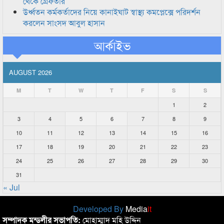
থেকে গ্রেফতার
উর্ধ্বতন কর্মকর্তাদের নিয়ে কানাইঘাট স্বাস্থ্য কমপ্লেক্সে পরিদর্শন
করলেন সাংসদ আবুল হাসান
আর্কাইভ
AUGUST 2026
M
T
W
T
F
S
S
1
2
3
4
5
6
7
8
9
10
11
12
13
14
15
16
17
18
19
20
21
22
23
24
25
26
27
28
29
30
31
« Jul
Developed By
Media
it
সম্পাদক মন্ডলীর সভাপতি:
মোহাম্মাদ মহি উদ্দিন