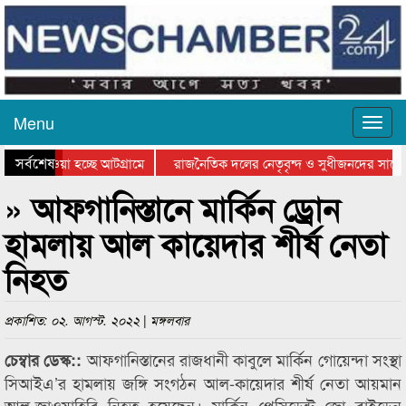
Menu
সর্বশেষ
িয়ে যাওয়া হচ্ছে আটগ্রামে
রাজনৈতিক দলের নেতৃবৃন্দ ও সুধীজনদের সাথে 
তিযোগিতার পুরস্কার বিতরণ সম্পন্ন
সিলেটে বাংলাদেশ গ্রুপ থিয়েটার ফেডারেশানের ব
» আফগানিস্তানে মার্কিন ড্রোন
হামলায় আল কায়েদার শীর্ষ নেতা
নিহত
প্রকাশিত: ০২. আগস্ট. ২০২২ | মঙ্গলবার
আফগানিস্তানের রাজধানী কাবুলে মার্কিন গোয়েন্দা সংস্থা
চেম্বার ডেস্ক::
সিআইএ’র হামলায় জঙ্গি সংগঠন আল-কায়েদার শীর্ষ নেতা আয়মান
আল-জাওয়াহিরি নিহত হয়েছেন। মার্কিন প্রেসিডেন্ট জো বাইডেন