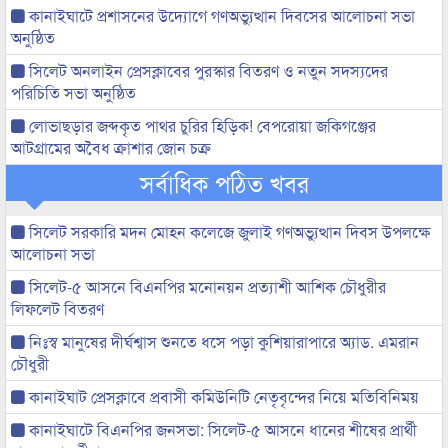
কানাইঘাটে প্রশাসনের উদ্যোগে গণঅভ্যুত্থান দিবসের আলোচনা সভা
অনুষ্ঠিত
সিলেট অনলাইন প্রেসক্লাবের পুরস্কার বিতরণ ও নতুন সদস্যদের
পরিচিতি সভা অনুষ্ঠিত
লোভাছড়ার জব্দকৃত পাথর চুরির হিড়িক! বেপরোয়া জকিগঞ্জের
আটগ্রামের অবৈধ ক্রাশার জোন চক্র
সর্বাধিক পঠিত খবর
সিলেট সরকারি মদন মোহন কলেজে জুলাই গণঅভ্যুত্থান দিবস উপলক্ষে
আলোচনা সভা
সিলেট-৫ আসনে বিএনপির মনোনয়ন প্রত্যাশী আশিক চৌধুরীর
লিফলেট বিতরণ
নিঃস্ব মানুষের দীর্ঘশ্বাস শুনতে ধসে পড়া কুশিয়ারাপারে অ্যাড. এমরান
চৌধুরী
কানাইঘাট প্রেসক্লাবে প্রবাসী কমিউনিটি নেতৃবৃন্দের নিয়ে মতিবিনিময়
কানাইঘাটে বিএনপির জনসভা: সিলেট-৫ আসনে ধানের শীষের প্রার্থী