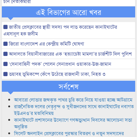
চান নেতাকর্মীরা
এই বিভাগের আরো খবর
জাতীয় প্রেসক্লাবের স্থায়ী সদস্য পদ লাভ করেছেন কানাইঘাটের
এহসানুল হক জসীম
জিরো বাংলাদেশ এর কেন্দ্রীয় কমিটি ঘোষণা
আদালতে বিয়ানীবাজারের এক ‘হত্যাচেষ্টা মামলা’র চার্জশীট দিল পুলিশ
‘সেনাবাহিনী পদক’ পেলেন সেনাপ্রধান ওয়াকার-উজ-জামান
ভয়াবহ ভূমিকম্পে কেঁপে উঠেছে রাজধানী ঢাকা, নিহত ৩
সর্বশেষ
আবারো লোভার জব্দকৃত পাথর চুরি করে নিয়ে যাওয়া হচ্ছে আটগ্রামে
রাজনৈতিক দলের নেতৃবৃন্দ ও সুধীজনদের সাথে কানাইঘাটের নবাগত
ইউএনও’র মতবিনিময়
কানাইঘাটে প্রশাসনের উদ্যোগে গণঅভ্যুত্থান দিবসের আলোচনা সভা
অনুষ্ঠিত
সিলেট অনলাইন প্রেসক্লাবের পুরস্কার বিতরণ ও নতুন সদস্যদের