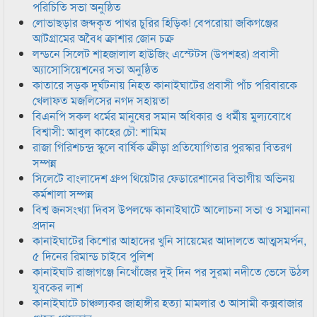
পরিচিতি সভা অনুষ্ঠিত
লোভাছড়ার জব্দকৃত পাথর চুরির হিড়িক! বেপরোয়া জকিগঞ্জের
আটগ্রামের অবৈধ ক্রাশার জোন চক্র
লন্ডনে সিলেট শাহজালাল হাউজিং এস্টেটস (উপশহর) প্রবাসী
অ্যাসোসিয়েশনের সভা অনুষ্ঠিত
কাতারে সড়ক দুর্ঘটনায় নিহত কানাইঘাটের প্রবাসী পাঁচ পরিবারকে
খেলাফত মজলিসের নগদ সহায়তা
বিএনপি সকল ধর্মের মানুষের সমান অধিকার ও ধর্মীয় মুল্যবোধে
বিশ্বাসী: আবুল কাহের চৌ: শামিম
রাজা গিরিশচন্দ্র স্কুলে বার্ষিক ক্রীড়া প্রতিযোগিতার পুরস্কার বিতরণ
সম্পন্ন
সিলেটে বাংলাদেশ গ্রুপ থিয়েটার ফেডারেশানের বিভাগীয় অভিনয়
কর্মশালা সম্পন্ন
বিশ্ব জনসংখ্যা দিবস উপলক্ষে কানাইঘাটে আলোচনা সভা ও সম্মাননা
প্রদান
কানাইঘাটের কিশোর আহাদের খুনি সায়েমের আদালতে আত্মসমর্পন,
৫ দিনের রিমান্ড চাইবে পুলিশ
কানাইঘাট রাজাগঞ্জে নিখোঁজের দুই দিন পর সুরমা নদীতে ভেসে উঠল
যুবকের লাশ
কানাইঘাটে চাঞ্চল্যকর জাহাঙ্গীর হত্যা মামলার ৩ আসামী কক্সবাজার