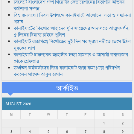
সিলেটে বাংলাদেশ গ্রুপ থিয়েটার ফেডারেশানের বিভাগীয় অভিনয়
কর্মশালা সম্পন্ন
বিশ্ব জনসংখ্যা দিবস উপলক্ষে কানাইঘাটে আলোচনা সভা ও সম্মাননা
প্রদান
কানাইঘাটের কিশোর আহাদের খুনি সায়েমের আদালতে আত্মসমর্পন,
৫ দিনের রিমান্ড চাইবে পুলিশ
কানাইঘাট রাজাগঞ্জে নিখোঁজের দুই দিন পর সুরমা নদীতে ভেসে উঠল
যুবকের লাশ
কানাইঘাটে চাঞ্চল্যকর জাহাঙ্গীর হত্যা মামলার ৩ আসামী কক্সবাজার
থেকে গ্রেফতার
উর্ধ্বতন কর্মকর্তাদের নিয়ে কানাইঘাট স্বাস্থ্য কমপ্লেক্সে পরিদর্শন
করলেন সাংসদ আবুল হাসান
আর্কাইভ
AUGUST 2026
M
T
W
T
F
S
S
1
2
3
4
5
6
7
8
9