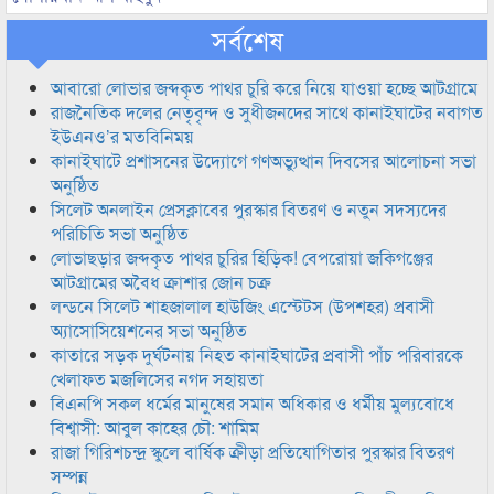
সর্বশেষ
আবারো লোভার জব্দকৃত পাথর চুরি করে নিয়ে যাওয়া হচ্ছে আটগ্রামে
রাজনৈতিক দলের নেতৃবৃন্দ ও সুধীজনদের সাথে কানাইঘাটের নবাগত
ইউএনও’র মতবিনিময়
কানাইঘাটে প্রশাসনের উদ্যোগে গণঅভ্যুত্থান দিবসের আলোচনা সভা
অনুষ্ঠিত
সিলেট অনলাইন প্রেসক্লাবের পুরস্কার বিতরণ ও নতুন সদস্যদের
পরিচিতি সভা অনুষ্ঠিত
লোভাছড়ার জব্দকৃত পাথর চুরির হিড়িক! বেপরোয়া জকিগঞ্জের
আটগ্রামের অবৈধ ক্রাশার জোন চক্র
লন্ডনে সিলেট শাহজালাল হাউজিং এস্টেটস (উপশহর) প্রবাসী
অ্যাসোসিয়েশনের সভা অনুষ্ঠিত
কাতারে সড়ক দুর্ঘটনায় নিহত কানাইঘাটের প্রবাসী পাঁচ পরিবারকে
খেলাফত মজলিসের নগদ সহায়তা
বিএনপি সকল ধর্মের মানুষের সমান অধিকার ও ধর্মীয় মুল্যবোধে
বিশ্বাসী: আবুল কাহের চৌ: শামিম
রাজা গিরিশচন্দ্র স্কুলে বার্ষিক ক্রীড়া প্রতিযোগিতার পুরস্কার বিতরণ
সম্পন্ন