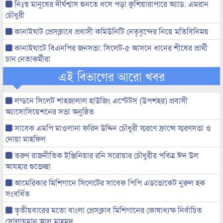
নিঃস্ব মানুষের দীর্ঘশ্বাস শুনতে ধসে পড়া কুশিয়ারাপারে অ্যাড. এমরান
চৌধুরী
কানাইঘাট প্রেসক্লাবে প্রবাসী কমিউনিটি নেতৃবৃন্দের নিয়ে মতিবিনিময়
কানাইঘাটে বিএনপির জনসভা: সিলেট-৫ আসনে ধানের শীষের প্রার্থী
চান নেতাকর্মীরা
এই বিভাগের আরো খবর
লন্ডনে সিলেট শাহজালাল হাউজিং এস্টেটস (উপশহর) প্রবাসী
অ্যাসোসিয়েশনের সভা অনুষ্ঠিত
সাবেক এমপি মাওলানা ফরিদ উদ্দিন চৌধুরী স্মরণে ফ্রান্সে স্মরণসভা ও
দোয়া মাহফিল
তরুণ রাজনীতিক ইঞ্জিনিয়ার রনি সরোয়ার চৌধুরীর পবিত্র ঈদ উল
আযহার শুভেচ্ছা
আমেরিকার মিশিগানে সিলেটের সাবেক পিপি এডভোকেট নুরুল হক
সংবর্ধিত
তৃতীয়বারের মতো বাংলা প্রেসক্লাব মিশিগানের কোষাধ্যক্ষ নির্বাচিত
সোলায়মান আল মাহমুদ