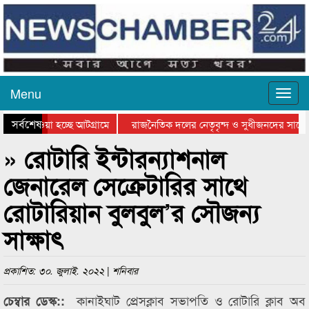
Menu
সর্বশেষ
িয়ে যাওয়া হচ্ছে আটগ্রামে
রাজনৈতিক দলের নেতৃবৃন্দ ও সুধীজনদের সাথে 
তিযোগিতার পুরস্কার বিতরণ সম্পন্ন
সিলেটে বাংলাদেশ গ্রুপ থিয়েটার ফেডারেশানের ব
» রোটারি ইন্টারন্যাশনাল
জেনারেল সেক্রেটারির সাথে
রোটারিয়ান বুলবুল’র সৌজন্য
সাক্ষাৎ
প্রকাশিত: ৩০. জুলাই. ২০২২ | শনিবার
কানাইঘাট প্রেসক্লাব সভাপতি ও রোটারি ক্লাব অব
চেম্বার ডেস্ক::