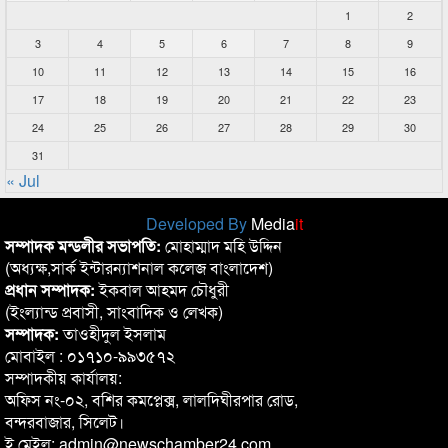
1
2
3
4
5
6
7
8
9
10
11
12
13
14
15
16
17
18
19
20
21
22
23
24
25
26
27
28
29
30
31
« Jul
Developed By
Media
it
সম্পাদক মন্ডলীর সভাপতি:
মোহাম্মাদ মহি উদ্দিন
(অধ্যক্ষ,সার্ক ইন্টারন্যাশনাল কলেজ বাংলাদেশ)
প্রধান সম্পাদক:
ইকবাল আহমদ চৌধুরী
(ইংল্যান্ড প্রবাসী, সাংবাদিক ও লেখক)
সম্পাদক:
তাওহীদুল ইসলাম
মোবাইল : ০১৭১০-৯৯৩৫৭২
সম্পাদকীয় কার্যালয়:
অফিস নং-০২, বশির কমপ্লেক্স, লালদিঘীরপার রোড,
বন্দরবাজার, সিলেট।
ই মেইল: admin@newschamber24.com