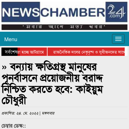
Menu
সর্বশেষ
য়ে যাওয়া হচ্ছে আটগ্রামে
রাজনৈতিক দলের নেতৃবৃন্দ ও সুধীজনদের সাথে ক
যোগিতার পুরস্কার বিতরণ সম্পন্ন
সিলেটে বাংলাদেশ গ্রুপ থিয়েটার ফেডারেশানের বিভ
» বন্যায় ক্ষতিগ্রস্থ মানুষের
পূনর্বাসনে প্রয়োজনীয় বরাদ্দ
নিশ্চিত করতে হবে: কাইয়ুম
চৌধুরী
প্রকাশিত: ২৪. মে. ২০২২ | মঙ্গলবার
চেম্বার ডেস্ক::