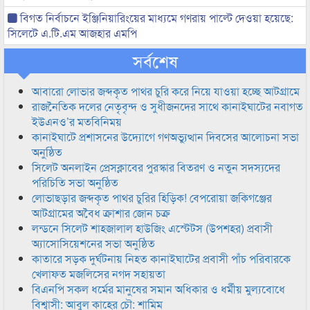
বিগত নির্বাচনে ইঞ্জিনিয়ারিংয়ের মাধ্যমে গণরায় পাল্টে দেওয়া হয়েছে:
সিলেটে এ.টি.এম আজহার এমপি
সর্বশেষ
আবারো লোভার জব্দকৃত পাথর চুরি করে নিয়ে যাওয়া হচ্ছে আটগ্রামে
রাজনৈতিক দলের নেতৃবৃন্দ ও সুধীজনদের সাথে কানাইঘাটের নবাগত
ইউএনও’র মতবিনিময়
কানাইঘাটে প্রশাসনের উদ্যোগে গণঅভ্যুত্থান দিবসের আলোচনা সভা
অনুষ্ঠিত
সিলেট অনলাইন প্রেসক্লাবের পুরস্কার বিতরণ ও নতুন সদস্যদের
পরিচিতি সভা অনুষ্ঠিত
লোভাছড়ার জব্দকৃত পাথর চুরির হিড়িক! বেপরোয়া জকিগঞ্জের
আটগ্রামের অবৈধ ক্রাশার জোন চক্র
লন্ডনে সিলেট শাহজালাল হাউজিং এস্টেটস (উপশহর) প্রবাসী
অ্যাসোসিয়েশনের সভা অনুষ্ঠিত
কাতারে সড়ক দুর্ঘটনায় নিহত কানাইঘাটের প্রবাসী পাঁচ পরিবারকে
খেলাফত মজলিসের নগদ সহায়তা
বিএনপি সকল ধর্মের মানুষের সমান অধিকার ও ধর্মীয় মুল্যবোধে
বিশ্বাসী: আবুল কাহের চৌ: শামিম