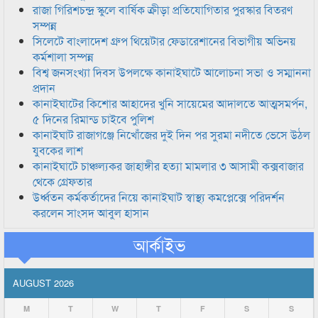
রাজা গিরিশচন্দ্র স্কুলে বার্ষিক ক্রীড়া প্রতিযোগিতার পুরস্কার বিতরণ
সম্পন্ন
সিলেটে বাংলাদেশ গ্রুপ থিয়েটার ফেডারেশানের বিভাগীয় অভিনয়
কর্মশালা সম্পন্ন
বিশ্ব জনসংখ্যা দিবস উপলক্ষে কানাইঘাটে আলোচনা সভা ও সম্মাননা
প্রদান
কানাইঘাটের কিশোর আহাদের খুনি সায়েমের আদালতে আত্মসমর্পন,
৫ দিনের রিমান্ড চাইবে পুলিশ
কানাইঘাট রাজাগঞ্জে নিখোঁজের দুই দিন পর সুরমা নদীতে ভেসে উঠল
যুবকের লাশ
কানাইঘাটে চাঞ্চল্যকর জাহাঙ্গীর হত্যা মামলার ৩ আসামী কক্সবাজার
থেকে গ্রেফতার
উর্ধ্বতন কর্মকর্তাদের নিয়ে কানাইঘাট স্বাস্থ্য কমপ্লেক্সে পরিদর্শন
করলেন সাংসদ আবুল হাসান
আর্কাইভ
AUGUST 2026
M
T
W
T
F
S
S