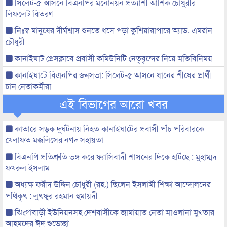
সিলেট-৫ আসনে বিএনপির মনোনয়ন প্রত্যাশী আশিক চৌধুরীর
লিফলেট বিতরণ
নিঃস্ব মানুষের দীর্ঘশ্বাস শুনতে ধসে পড়া কুশিয়ারাপারে অ্যাড. এমরান
চৌধুরী
কানাইঘাট প্রেসক্লাবে প্রবাসী কমিউনিটি নেতৃবৃন্দের নিয়ে মতিবিনিময়
কানাইঘাটে বিএনপির জনসভা: সিলেট-৫ আসনে ধানের শীষের প্রার্থী
চান নেতাকর্মীরা
এই বিভাগের আরো খবর
কাতারে সড়ক দুর্ঘটনায় নিহত কানাইঘাটের প্রবাসী পাঁচ পরিবারকে
খেলাফত মজলিসের নগদ সহায়তা
বিএনপি প্রতিশ্রুতি ভঙ্গ করে ফ্যাসিবাদী শাসনের দিকে হাটঁছে : মুহাম্মদ
ফখরুল ইসলাম
অধ্যক্ষ ফরীদ উদ্দিন চৌধুরী (রহ.) ছিলেন ইসলামী শিক্ষা আন্দোলনের
পথিকৃৎ : লুৎফুর রহমান হুমায়দী
ঝিংগাবাড়ী ইউনিয়নসহ দেশবাসীকে জামায়াত নেতা মাওলানা মুখতার
আহমদের ঈদ শুভেচ্ছা