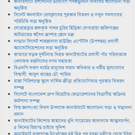
কানাইঘাটে প্রশাসনের উদ্যোগে গণঅভ্যুত্থান দিবসের আলোচনা সভা
অনুষ্ঠিত
সিলেট অনলাইন প্রেসক্লাবের পুরস্কার বিতরণ ও নতুন সদস্যদের
পরিচিতি সভা অনুষ্ঠিত
লোভাছড়ার জব্দকৃত পাথর চুরির হিড়িক! বেপরোয়া জকিগঞ্জের
আটগ্রামের অবৈধ ক্রাশার জোন চক্র
লন্ডনে সিলেট শাহজালাল হাউজিং এস্টেটস (উপশহর) প্রবাসী
অ্যাসোসিয়েশনের সভা অনুষ্ঠিত
কাতারে সড়ক দুর্ঘটনায় নিহত কানাইঘাটের প্রবাসী পাঁচ পরিবারকে
খেলাফত মজলিসের নগদ সহায়তা
বিএনপি সকল ধর্মের মানুষের সমান অধিকার ও ধর্মীয় মুল্যবোধে
বিশ্বাসী: আবুল কাহের চৌ: শামিম
রাজা গিরিশচন্দ্র স্কুলে বার্ষিক ক্রীড়া প্রতিযোগিতার পুরস্কার বিতরণ
সম্পন্ন
সিলেটে বাংলাদেশ গ্রুপ থিয়েটার ফেডারেশানের বিভাগীয় অভিনয়
কর্মশালা সম্পন্ন
বিশ্ব জনসংখ্যা দিবস উপলক্ষে কানাইঘাটে আলোচনা সভা ও সম্মাননা
প্রদান
কানাইঘাটের কিশোর আহাদের খুনি সায়েমের আদালতে আত্মসমর্পন,
৫ দিনের রিমান্ড চাইবে পুলিশ
কানাইঘাট রাজাগঞ্জে নিখোঁজের দুই দিন পর সুরমা নদীতে ভেসে উঠল