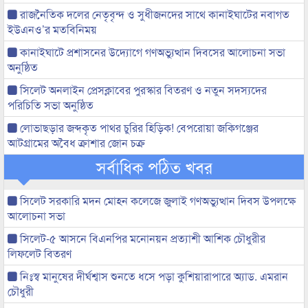
রাজনৈতিক দলের নেতৃবৃন্দ ও সুধীজনদের সাথে কানাইঘাটের নবাগত
ইউএনও’র মতবিনিময়
কানাইঘাটে প্রশাসনের উদ্যোগে গণঅভ্যুত্থান দিবসের আলোচনা সভা
অনুষ্ঠিত
সিলেট অনলাইন প্রেসক্লাবের পুরস্কার বিতরণ ও নতুন সদস্যদের
পরিচিতি সভা অনুষ্ঠিত
লোভাছড়ার জব্দকৃত পাথর চুরির হিড়িক! বেপরোয়া জকিগঞ্জের
আটগ্রামের অবৈধ ক্রাশার জোন চক্র
সর্বাধিক পঠিত খবর
সিলেট সরকারি মদন মোহন কলেজে জুলাই গণঅভ্যুত্থান দিবস উপলক্ষে
আলোচনা সভা
সিলেট-৫ আসনে বিএনপির মনোনয়ন প্রত্যাশী আশিক চৌধুরীর
লিফলেট বিতরণ
নিঃস্ব মানুষের দীর্ঘশ্বাস শুনতে ধসে পড়া কুশিয়ারাপারে অ্যাড. এমরান
চৌধুরী