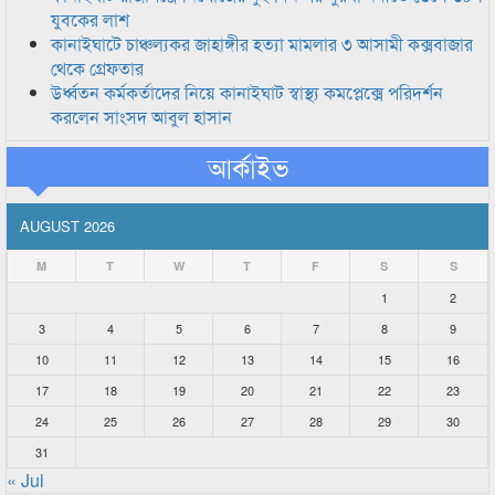
যুবকের লাশ
কানাইঘাটে চাঞ্চল্যকর জাহাঙ্গীর হত্যা মামলার ৩ আসামী কক্সবাজার
থেকে গ্রেফতার
উর্ধ্বতন কর্মকর্তাদের নিয়ে কানাইঘাট স্বাস্থ্য কমপ্লেক্সে পরিদর্শন
করলেন সাংসদ আবুল হাসান
আর্কাইভ
AUGUST 2026
M
T
W
T
F
S
S
1
2
3
4
5
6
7
8
9
10
11
12
13
14
15
16
17
18
19
20
21
22
23
24
25
26
27
28
29
30
31
« Jul