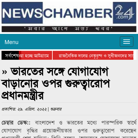
Menu
সর্বশেষ
িয়ে যাওয়া হচ্ছে আটগ্রামে
রাজনৈতিক দলের নেতৃবৃন্দ ও সুধীজনদের সাথে 
তিযোগিতার পুরস্কার বিতরণ সম্পন্ন
সিলেটে বাংলাদেশ গ্রুপ থিয়েটার ফেডারেশানের ব
» ভারতের সঙ্গে যোগাযোগ
বাড়ানোর ওপর গুরুত্বারোপ
প্রধানমন্ত্রীর
প্রকাশিত: ২৯. এপ্রিল. ২০২২ | শুক্রবার
বাংলাদেশ ও ভারতের মধ্যে পারস্পরিক স্বার্থে
চেম্বার ডেস্ক::
যোগাযোগ বৃদ্ধির প্রয়োজনীয়তার ওপর গুরুত্বারোপ করেছেন
প্রধানমন্ত্রী শেখ হাসিনা। তিনি বলেন, ‘আমাদের যোগাযোগ বাড়াতে