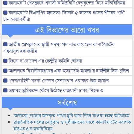
কানাইঘাট প্রেসক্লাবে প্রবাসী কমিউনিটি নেতৃবৃন্দের নিয়ে মতিবিনিময়
কানাইঘাটে বিএনপির জনসভা: সিলেট-৫ আসনে ধানের শীষের প্রার্থী
চান নেতাকর্মীরা
এই বিভাগের আরো খবর
জাতীয় প্রেসক্লাবের স্থায়ী সদস্য পদ লাভ করেছেন কানাইঘাটের
এহসানুল হক জসীম
জিরো বাংলাদেশ এর কেন্দ্রীয় কমিটি ঘোষণা
আদালতে বিয়ানীবাজারের এক ‘হত্যাচেষ্টা মামলা’র চার্জশীট দিল পুলিশ
‘সেনাবাহিনী পদক’ পেলেন সেনাপ্রধান ওয়াকার-উজ-জামান
ভয়াবহ ভূমিকম্পে কেঁপে উঠেছে রাজধানী ঢাকা, নিহত ৩
সর্বশেষ
আবারো লোভার জব্দকৃত পাথর চুরি করে নিয়ে যাওয়া হচ্ছে আটগ্রামে
রাজনৈতিক দলের নেতৃবৃন্দ ও সুধীজনদের সাথে কানাইঘাটের নবাগত
ইউএনও’র মতবিনিময়