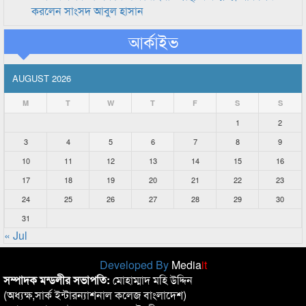
করলেন সাংসদ আবুল হাসান
আর্কাইভ
AUGUST 2026
M
T
W
T
F
S
S
1
2
3
4
5
6
7
8
9
10
11
12
13
14
15
16
17
18
19
20
21
22
23
24
25
26
27
28
29
30
31
« Jul
Developed By
Media
it
সম্পাদক মন্ডলীর সভাপতি:
মোহাম্মাদ মহি উদ্দিন
(অধ্যক্ষ,সার্ক ইন্টারন্যাশনাল কলেজ বাংলাদেশ)