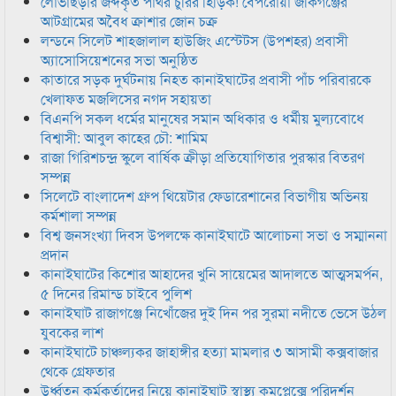
লোভাছড়ার জব্দকৃত পাথর চুরির হিড়িক! বেপরোয়া জকিগঞ্জের
আটগ্রামের অবৈধ ক্রাশার জোন চক্র
লন্ডনে সিলেট শাহজালাল হাউজিং এস্টেটস (উপশহর) প্রবাসী
অ্যাসোসিয়েশনের সভা অনুষ্ঠিত
কাতারে সড়ক দুর্ঘটনায় নিহত কানাইঘাটের প্রবাসী পাঁচ পরিবারকে
খেলাফত মজলিসের নগদ সহায়তা
বিএনপি সকল ধর্মের মানুষের সমান অধিকার ও ধর্মীয় মুল্যবোধে
বিশ্বাসী: আবুল কাহের চৌ: শামিম
রাজা গিরিশচন্দ্র স্কুলে বার্ষিক ক্রীড়া প্রতিযোগিতার পুরস্কার বিতরণ
সম্পন্ন
সিলেটে বাংলাদেশ গ্রুপ থিয়েটার ফেডারেশানের বিভাগীয় অভিনয়
কর্মশালা সম্পন্ন
বিশ্ব জনসংখ্যা দিবস উপলক্ষে কানাইঘাটে আলোচনা সভা ও সম্মাননা
প্রদান
কানাইঘাটের কিশোর আহাদের খুনি সায়েমের আদালতে আত্মসমর্পন,
৫ দিনের রিমান্ড চাইবে পুলিশ
কানাইঘাট রাজাগঞ্জে নিখোঁজের দুই দিন পর সুরমা নদীতে ভেসে উঠল
যুবকের লাশ
কানাইঘাটে চাঞ্চল্যকর জাহাঙ্গীর হত্যা মামলার ৩ আসামী কক্সবাজার
থেকে গ্রেফতার
উর্ধ্বতন কর্মকর্তাদের নিয়ে কানাইঘাট স্বাস্থ্য কমপ্লেক্সে পরিদর্শন