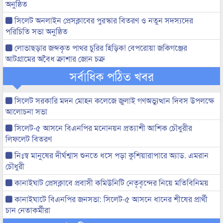
অনুষ্ঠিত
সিলেট অনলাইন প্রেসক্লাবের পুরস্কার বিতরণ ও নতুন সদস্যদের
পরিচিতি সভা অনুষ্ঠিত
লোভাছড়ার জব্দকৃত পাথর চুরির হিড়িক! বেপরোয়া জকিগঞ্জের
আটগ্রামের অবৈধ ক্রাশার জোন চক্র
সর্বাধিক পঠিত খবর
সিলেট সরকারি মদন মোহন কলেজে জুলাই গণঅভ্যুত্থান দিবস উপলক্ষে
আলোচনা সভা
সিলেট-৫ আসনে বিএনপির মনোনয়ন প্রত্যাশী আশিক চৌধুরীর
লিফলেট বিতরণ
নিঃস্ব মানুষের দীর্ঘশ্বাস শুনতে ধসে পড়া কুশিয়ারাপারে অ্যাড. এমরান
চৌধুরী
কানাইঘাট প্রেসক্লাবে প্রবাসী কমিউনিটি নেতৃবৃন্দের নিয়ে মতিবিনিময়
কানাইঘাটে বিএনপির জনসভা: সিলেট-৫ আসনে ধানের শীষের প্রার্থী
চান নেতাকর্মীরা