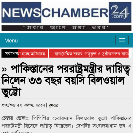
Menu
সর্বশেষ
য়ে যাওয়া হচ্ছে আটগ্রামে
রাজনৈতিক দলের নেতৃবৃন্দ ও সুধীজনদের সাথে ক
যোগিতার পুরস্কার বিতরণ সম্পন্ন
সিলেটে বাংলাদেশ গ্রুপ থিয়েটার ফেডারেশানের বি
» পাকিস্তানের পররাষ্ট্রমন্ত্রীর দায়িত্ব
নিলেন ৩৩ বছর বয়সি বিলওয়াল
ভুট্টো
প্রকাশিত: ২৭. এপ্রিল. ২০২২ | বুধবার
পিপিপির চেয়ারম্যান বিলওয়াল ভুট্টো পাকিস্তানের
চেম্বার ডেস্ক::
পররাষ্ট্রমন্ত্রী হিসেবে দায়িত্ব নিয়েছেন। দেশটির সংবাদমাধ্যম ডন এ
তথ্য জানিয়েছে।