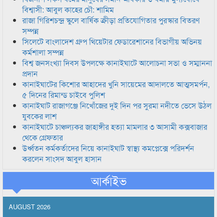
বিশ্বাসী: আবুল কাহের চৌ: শামিম
রাজা গিরিশচন্দ্র স্কুলে বার্ষিক ক্রীড়া প্রতিযোগিতার পুরস্কার বিতরণ
সম্পন্ন
সিলেটে বাংলাদেশ গ্রুপ থিয়েটার ফেডারেশানের বিভাগীয় অভিনয়
কর্মশালা সম্পন্ন
বিশ্ব জনসংখ্যা দিবস উপলক্ষে কানাইঘাটে আলোচনা সভা ও সম্মাননা
প্রদান
কানাইঘাটের কিশোর আহাদের খুনি সায়েমের আদালতে আত্মসমর্পন,
৫ দিনের রিমান্ড চাইবে পুলিশ
কানাইঘাট রাজাগঞ্জে নিখোঁজের দুই দিন পর সুরমা নদীতে ভেসে উঠল
যুবকের লাশ
কানাইঘাটে চাঞ্চল্যকর জাহাঙ্গীর হত্যা মামলার ৩ আসামী কক্সবাজার
থেকে গ্রেফতার
উর্ধ্বতন কর্মকর্তাদের নিয়ে কানাইঘাট স্বাস্থ্য কমপ্লেক্সে পরিদর্শন
করলেন সাংসদ আবুল হাসান
আর্কাইভ
AUGUST 2026