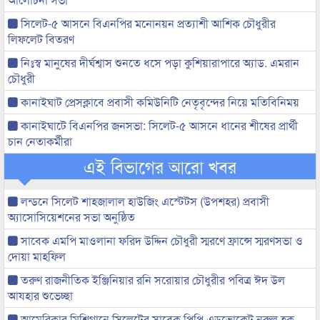
সিলেট-৫ আসনে বিএনপির মনোনয়ন প্রত্যাশী আশিক চৌধুরীর
লিফলেট বিতরণ
নিঃস্ব মানুষের দীর্ঘশ্বাস শুনতে ধসে পড়া কুশিয়ারাপারে অ্যাড. এমরান
চৌধুরী
কানাইঘাট প্রেসক্লাবে প্রবাসী কমিউনিটি নেতৃবৃন্দের নিয়ে মতিবিনিময়
কানাইঘাটে বিএনপির জনসভা: সিলেট-৫ আসনে ধানের শীষের প্রার্থী
চান নেতাকর্মীরা
এই বিভাগের আরো খবর
লন্ডনে সিলেট শাহজালাল হাউজিং এস্টেটস (উপশহর) প্রবাসী
অ্যাসোসিয়েশনের সভা অনুষ্ঠিত
সাবেক এমপি মাওলানা ফরিদ উদ্দিন চৌধুরী স্মরণে ফ্রান্সে স্মরণসভা ও
দোয়া মাহফিল
তরুণ রাজনীতিক ইঞ্জিনিয়ার রনি সরোয়ার চৌধুরীর পবিত্র ঈদ উল
আযহার শুভেচ্ছা
আমেরিকার মিশিগানে সিলেটের সাবেক পিপি এডভোকেট নুরুল হক