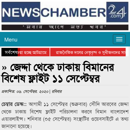
Menu
সর্বশেষ
িয়ে যাওয়া হচ্ছে আটগ্রামে
রাজনৈতিক দলের নেতৃবৃন্দ ও সুধীজনদের সাথে
তিযোগিতার পুরস্কার বিতরণ সম্পন্ন
সিলেটে বাংলাদেশ গ্রুপ থিয়েটার ফেডারেশানের ব
» জেদ্দা থেকে ঢাকায় বিমানের
বিশেষ ফ্লাইট ১১ সেপ্টেম্বর
প্রকাশিত: ০৬. সেপ্টেম্বর. ২০২০ | রবিবার
আগামী ১১ সেপ্টেম্বর (শুক্রবার) সৌদি আরবের জেদ্দা
চেম্বার ডেস্ক::
থেকে ঢাকায় বিশেষ ফ্লাইট পরিচালনা করবে বিমান বাংলাদেশ
এয়ারলাইন্স। শনিবার (০৫ সেপ্টেম্বর) সংস্থাটির ওয়েবসাইটে এ তথ্য
জানানো হয়েছে।