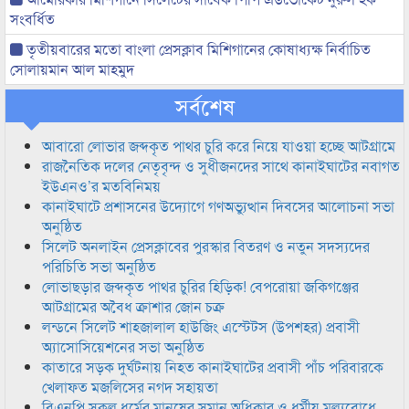
সংবর্ধিত
তৃতীয়বারের মতো বাংলা প্রেসক্লাব মিশিগানের কোষাধ্যক্ষ নির্বাচিত
সোলায়মান আল মাহমুদ
সর্বশেষ
আবারো লোভার জব্দকৃত পাথর চুরি করে নিয়ে যাওয়া হচ্ছে আটগ্রামে
রাজনৈতিক দলের নেতৃবৃন্দ ও সুধীজনদের সাথে কানাইঘাটের নবাগত
ইউএনও’র মতবিনিময়
কানাইঘাটে প্রশাসনের উদ্যোগে গণঅভ্যুত্থান দিবসের আলোচনা সভা
অনুষ্ঠিত
সিলেট অনলাইন প্রেসক্লাবের পুরস্কার বিতরণ ও নতুন সদস্যদের
পরিচিতি সভা অনুষ্ঠিত
লোভাছড়ার জব্দকৃত পাথর চুরির হিড়িক! বেপরোয়া জকিগঞ্জের
আটগ্রামের অবৈধ ক্রাশার জোন চক্র
লন্ডনে সিলেট শাহজালাল হাউজিং এস্টেটস (উপশহর) প্রবাসী
অ্যাসোসিয়েশনের সভা অনুষ্ঠিত
কাতারে সড়ক দুর্ঘটনায় নিহত কানাইঘাটের প্রবাসী পাঁচ পরিবারকে
খেলাফত মজলিসের নগদ সহায়তা
বিএনপি সকল ধর্মের মানুষের সমান অধিকার ও ধর্মীয় মুল্যবোধে