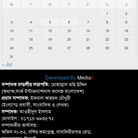
M
T
W
T
F
S
S
1
2
3
4
5
6
7
8
9
10
11
12
13
14
15
16
17
18
19
20
21
22
23
24
25
26
27
28
29
30
31
« Jul
Developed By
Media
it
সম্পাদক মন্ডলীর সভাপতি:
মোহাম্মাদ মহি উদ্দিন
(অধ্যক্ষ,সার্ক ইন্টারন্যাশনাল কলেজ বাংলাদেশ)
প্রধান সম্পাদক:
ইকবাল আহমদ চৌধুরী
(ইংল্যান্ড প্রবাসী, সাংবাদিক ও লেখক)
সম্পাদক:
তাওহীদুল ইসলাম
মোবাইল : ০১৭১০-৯৯৩৫৭২
সম্পাদকীয় কার্যালয়:
অফিস নং-০২, বশির কমপ্লেক্স, লালদিঘীরপার রোড,