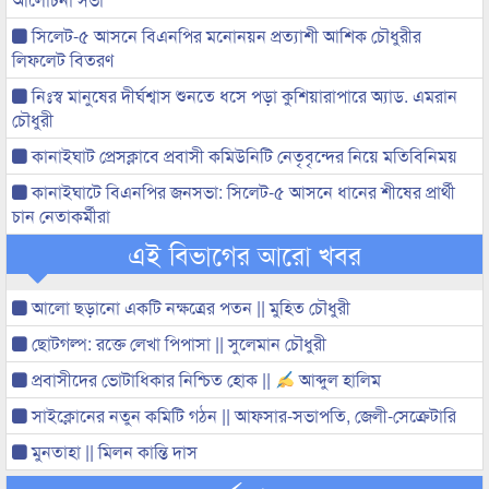
সিলেট-৫ আসনে বিএনপির মনোনয়ন প্রত্যাশী আশিক চৌধুরীর
লিফলেট বিতরণ
নিঃস্ব মানুষের দীর্ঘশ্বাস শুনতে ধসে পড়া কুশিয়ারাপারে অ্যাড. এমরান
চৌধুরী
কানাইঘাট প্রেসক্লাবে প্রবাসী কমিউনিটি নেতৃবৃন্দের নিয়ে মতিবিনিময়
কানাইঘাটে বিএনপির জনসভা: সিলেট-৫ আসনে ধানের শীষের প্রার্থী
চান নেতাকর্মীরা
এই বিভাগের আরো খবর
আলো ছড়ানো একটি নক্ষত্রের পতন || মুহিত চৌধুরী
ছোটগল্প: রক্তে লেখা পিপাসা || সুলেমান চৌধুরী
প্রবাসীদের ভোটাধিকার নিশ্চিত হোক ||
আব্দুল হালিম
সাইক্লোনের নতুন কমিটি গঠন || আফসার-সভাপতি, জেলী-সেক্রেটারি
মুনতাহা || মিলন কান্তি দাস