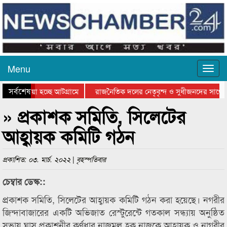
Menu
সর্বশেষ
িয়ে যাওয়া হচ্ছে আটগ্রামে
রাজনৈতিক দলের নেতৃবৃন্দ ও সুধীজনদের সাথে 
িযোগিতার পুরস্কার বিতরণ সম্পন্ন
সিলেটে বাংলাদেশ গ্রুপ থিয়েটার ফেডারেশানের বি
» প্রকাশক সমিতি, সিলেটের
আহ্বায়ক কমিটি গঠন
প্রকাশিত: ০৩. মার্চ. ২০২২ | বৃহস্পতিবার
চেম্বার ডেস্ক::
প্রকাশক সমিতি, সিলেটের আহ্বায়ক কমিটি গঠন করা হয়েছে। নগরীর
জিন্দাবাজারের একটি অভিজাত রেস্টুরেন্টে গতকাল সন্ধ্যায় অনুষ্ঠিত
সভায় ঘাস প্রকাশনীর কর্ণধার নাজমুল হক নাজুকে আহ্বায়ক ও নাগরীর