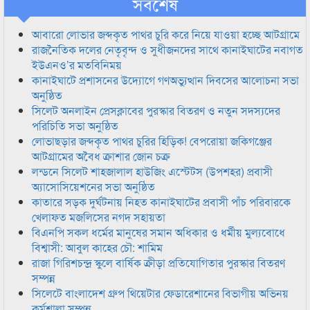
সর্বশেষ
আবারো লোভার জব্দকৃত পাথর চুরি করে নিয়ে যাওয়া হচ্ছে আটগ্রামে
রাজনৈতিক দলের নেতৃবৃন্দ ও সুধীজনদের সাথে কানাইঘাটের নবাগত
ইউএনও’র মতবিনিময়
কানাইঘাটে প্রশাসনের উদ্যোগে গণঅভ্যুত্থান দিবসের আলোচনা সভা
অনুষ্ঠিত
সিলেট অনলাইন প্রেসক্লাবের পুরস্কার বিতরণ ও নতুন সদস্যদের
পরিচিতি সভা অনুষ্ঠিত
লোভাছড়ার জব্দকৃত পাথর চুরির হিড়িক! বেপরোয়া জকিগঞ্জের
আটগ্রামের অবৈধ ক্রাশার জোন চক্র
লন্ডনে সিলেট শাহজালাল হাউজিং এস্টেটস (উপশহর) প্রবাসী
অ্যাসোসিয়েশনের সভা অনুষ্ঠিত
কাতারে সড়ক দুর্ঘটনায় নিহত কানাইঘাটের প্রবাসী পাঁচ পরিবারকে
খেলাফত মজলিসের নগদ সহায়তা
বিএনপি সকল ধর্মের মানুষের সমান অধিকার ও ধর্মীয় মুল্যবোধে
বিশ্বাসী: আবুল কাহের চৌ: শামিম
রাজা গিরিশচন্দ্র স্কুলে বার্ষিক ক্রীড়া প্রতিযোগিতার পুরস্কার বিতরণ
সম্পন্ন
সিলেটে বাংলাদেশ গ্রুপ থিয়েটার ফেডারেশানের বিভাগীয় অভিনয়
কর্মশালা সম্পন্ন