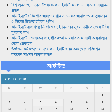
বিশ্ব জনসংখ্যা দিবস উপলক্ষে কানাইঘাটে আলোচনা সভা ও সম্মাননা
প্রদান
কানাইঘাটের কিশোর আহাদের খুনি সায়েমের আদালতে আত্মসমর্পন,
৫ দিনের রিমান্ড চাইবে পুলিশ
কানাইঘাট রাজাগঞ্জে নিখোঁজের দুই দিন পর সুরমা নদীতে ভেসে উঠল
যুবকের লাশ
কানাইঘাটে চাঞ্চল্যকর জাহাঙ্গীর হত্যা মামলার ৩ আসামী কক্সবাজার
থেকে গ্রেফতার
উর্ধ্বতন কর্মকর্তাদের নিয়ে কানাইঘাট স্বাস্থ্য কমপ্লেক্সে পরিদর্শন
করলেন সাংসদ আবুল হাসান
আর্কাইভ
AUGUST 2026
M
T
W
T
F
S
S
1
2
3
4
5
6
7
8
9
10
11
12
13
14
15
16