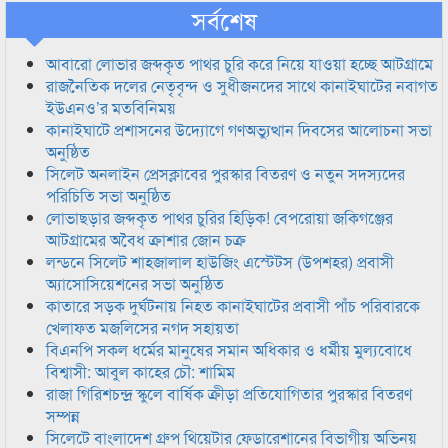
সর্বশেষ
আবারো লোভার জব্দকৃত পাথর চুরি করে নিয়ে যাওয়া হচ্ছে আটগ্রামে
রাজনৈতিক দলের নেতৃবৃন্দ ও সুধীজনদের সাথে কানাইঘাটের নবাগত
ইউএনও’র মতবিনিময়
কানাইঘাটে প্রশাসনের উদ্যোগে গণঅভ্যুত্থান দিবসের আলোচনা সভা
অনুষ্ঠিত
সিলেট অনলাইন প্রেসক্লাবের পুরস্কার বিতরণ ও নতুন সদস্যদের
পরিচিতি সভা অনুষ্ঠিত
লোভাছড়ার জব্দকৃত পাথর চুরির হিড়িক! বেপরোয়া জকিগঞ্জের
আটগ্রামের অবৈধ ক্রাশার জোন চক্র
লন্ডনে সিলেট শাহজালাল হাউজিং এস্টেটস (উপশহর) প্রবাসী
অ্যাসোসিয়েশনের সভা অনুষ্ঠিত
কাতারে সড়ক দুর্ঘটনায় নিহত কানাইঘাটের প্রবাসী পাঁচ পরিবারকে
খেলাফত মজলিসের নগদ সহায়তা
বিএনপি সকল ধর্মের মানুষের সমান অধিকার ও ধর্মীয় মুল্যবোধে
বিশ্বাসী: আবুল কাহের চৌ: শামিম
রাজা গিরিশচন্দ্র স্কুলে বার্ষিক ক্রীড়া প্রতিযোগিতার পুরস্কার বিতরণ
সম্পন্ন
সিলেটে বাংলাদেশ গ্রুপ থিয়েটার ফেডারেশানের বিভাগীয় অভিনয়