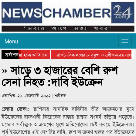
Menu
সর্বশেষ
য়ে যাওয়া হচ্ছে আটগ্রামে
রাজনৈতিক দলের নেতৃবৃন্দ ও সুধীজনদের সাথে 
িযোগিতার পুরস্কার বিতরণ সম্পন্ন
সিলেটে বাংলাদেশ গ্রুপ থিয়েটার ফেডারেশানের বি
» সাড়ে ৩ হাজারের বেশি রুশ
সেনা নিহত :দাবি ইউক্রেন
প্রকাশিত: ২৬. ফেব্রুয়ারি. ২০২২ | শনিবার
রাশিয়ার সামরিক বাহিনীর তীব্র আক্রমণের মুখে
চেম্বার ডেস্ক::
ইউক্রেনের রাজধানী কিয়েভের রাস্তায় রাস্তায় সংঘর্ষ ছড়িয়ে পড়েছে।
মস্কোর সর্বাত্মক আক্রমণের মুখে প্রতিরোধের চেষ্ট করছে ইউক্রেনও।
পূর্ব ইউরোপের এই দেশটির দাবি, রুশ আক্রমণ শুরুর পর ইউক্রেনের