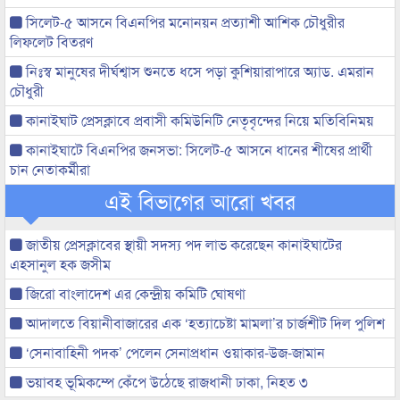
সিলেট-৫ আসনে বিএনপির মনোনয়ন প্রত্যাশী আশিক চৌধুরীর
লিফলেট বিতরণ
নিঃস্ব মানুষের দীর্ঘশ্বাস শুনতে ধসে পড়া কুশিয়ারাপারে অ্যাড. এমরান
চৌধুরী
কানাইঘাট প্রেসক্লাবে প্রবাসী কমিউনিটি নেতৃবৃন্দের নিয়ে মতিবিনিময়
কানাইঘাটে বিএনপির জনসভা: সিলেট-৫ আসনে ধানের শীষের প্রার্থী
চান নেতাকর্মীরা
এই বিভাগের আরো খবর
জাতীয় প্রেসক্লাবের স্থায়ী সদস্য পদ লাভ করেছেন কানাইঘাটের
এহসানুল হক জসীম
জিরো বাংলাদেশ এর কেন্দ্রীয় কমিটি ঘোষণা
আদালতে বিয়ানীবাজারের এক ‘হত্যাচেষ্টা মামলা’র চার্জশীট দিল পুলিশ
‘সেনাবাহিনী পদক’ পেলেন সেনাপ্রধান ওয়াকার-উজ-জামান
ভয়াবহ ভূমিকম্পে কেঁপে উঠেছে রাজধানী ঢাকা, নিহত ৩