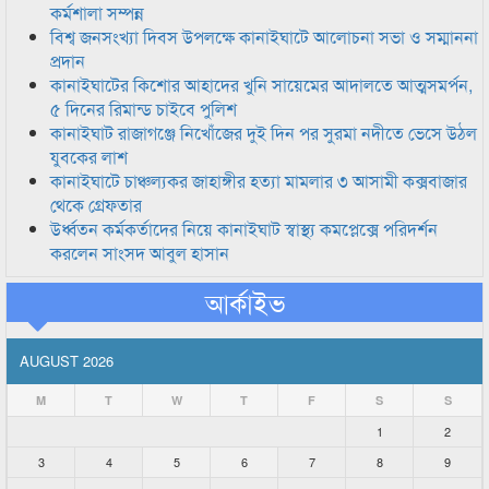
কর্মশালা সম্পন্ন
বিশ্ব জনসংখ্যা দিবস উপলক্ষে কানাইঘাটে আলোচনা সভা ও সম্মাননা
প্রদান
কানাইঘাটের কিশোর আহাদের খুনি সায়েমের আদালতে আত্মসমর্পন,
৫ দিনের রিমান্ড চাইবে পুলিশ
কানাইঘাট রাজাগঞ্জে নিখোঁজের দুই দিন পর সুরমা নদীতে ভেসে উঠল
যুবকের লাশ
কানাইঘাটে চাঞ্চল্যকর জাহাঙ্গীর হত্যা মামলার ৩ আসামী কক্সবাজার
থেকে গ্রেফতার
উর্ধ্বতন কর্মকর্তাদের নিয়ে কানাইঘাট স্বাস্থ্য কমপ্লেক্সে পরিদর্শন
করলেন সাংসদ আবুল হাসান
আর্কাইভ
AUGUST 2026
M
T
W
T
F
S
S
1
2
3
4
5
6
7
8
9