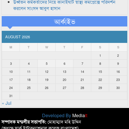
উর্ধ্বতন কর্মকর্তাদের নিয়ে কানাইঘাট স্বাস্থ্য কমপ্লেক্সে পরিদর্শন
করলেন সাংসদ আবুল হাসান
আর্কাইভ
AUGUST 2026
M
T
W
T
F
S
S
1
2
3
4
5
6
7
8
9
10
11
12
13
14
15
16
17
18
19
20
21
22
23
24
25
26
27
28
29
30
31
« Jul
Developed By
Media
it
সম্পাদক মন্ডলীর সভাপতি:
মোহাম্মাদ মহি উদ্দিন
(অধ্যক্ষ,সার্ক ইন্টারন্যাশনাল কলেজ বাংলাদেশ)