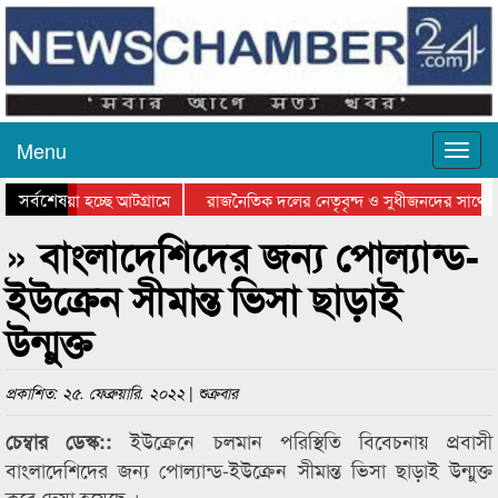
Menu
সর্বশেষ
য়ে যাওয়া হচ্ছে আটগ্রামে
রাজনৈতিক দলের নেতৃবৃন্দ ও সুধীজনদের সাথে 
িযোগিতার পুরস্কার বিতরণ সম্পন্ন
সিলেটে বাংলাদেশ গ্রুপ থিয়েটার ফেডারেশানের বি
» বাংলাদেশিদের জন্য পোল্যান্ড-
ইউক্রেন সীমান্ত ভিসা ছাড়াই
উন্মুক্ত
প্রকাশিত: ২৫. ফেব্রুয়ারি. ২০২২ | শুক্রবার
ইউক্রেনে চলমান পরিস্থিতি বিবেচনায় প্রবাসী
চেম্বার ডেস্ক::
বাংলাদেশিদের জন্য পোল্যান্ড-ইউক্রেন সীমান্ত ভিসা ছাড়াই উন্মুক্ত
করে দেয়া হয়েছে ।