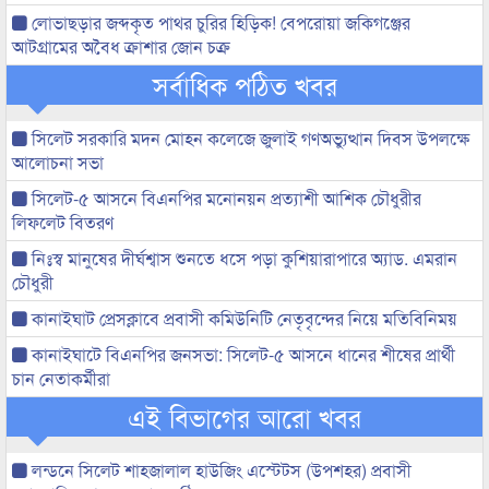
লোভাছড়ার জব্দকৃত পাথর চুরির হিড়িক! বেপরোয়া জকিগঞ্জের
আটগ্রামের অবৈধ ক্রাশার জোন চক্র
সর্বাধিক পঠিত খবর
সিলেট সরকারি মদন মোহন কলেজে জুলাই গণঅভ্যুত্থান দিবস উপলক্ষে
আলোচনা সভা
সিলেট-৫ আসনে বিএনপির মনোনয়ন প্রত্যাশী আশিক চৌধুরীর
লিফলেট বিতরণ
নিঃস্ব মানুষের দীর্ঘশ্বাস শুনতে ধসে পড়া কুশিয়ারাপারে অ্যাড. এমরান
চৌধুরী
কানাইঘাট প্রেসক্লাবে প্রবাসী কমিউনিটি নেতৃবৃন্দের নিয়ে মতিবিনিময়
কানাইঘাটে বিএনপির জনসভা: সিলেট-৫ আসনে ধানের শীষের প্রার্থী
চান নেতাকর্মীরা
এই বিভাগের আরো খবর
লন্ডনে সিলেট শাহজালাল হাউজিং এস্টেটস (উপশহর) প্রবাসী