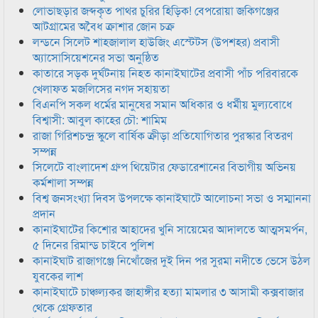
লোভাছড়ার জব্দকৃত পাথর চুরির হিড়িক! বেপরোয়া জকিগঞ্জের
আটগ্রামের অবৈধ ক্রাশার জোন চক্র
লন্ডনে সিলেট শাহজালাল হাউজিং এস্টেটস (উপশহর) প্রবাসী
অ্যাসোসিয়েশনের সভা অনুষ্ঠিত
কাতারে সড়ক দুর্ঘটনায় নিহত কানাইঘাটের প্রবাসী পাঁচ পরিবারকে
খেলাফত মজলিসের নগদ সহায়তা
বিএনপি সকল ধর্মের মানুষের সমান অধিকার ও ধর্মীয় মুল্যবোধে
বিশ্বাসী: আবুল কাহের চৌ: শামিম
রাজা গিরিশচন্দ্র স্কুলে বার্ষিক ক্রীড়া প্রতিযোগিতার পুরস্কার বিতরণ
সম্পন্ন
সিলেটে বাংলাদেশ গ্রুপ থিয়েটার ফেডারেশানের বিভাগীয় অভিনয়
কর্মশালা সম্পন্ন
বিশ্ব জনসংখ্যা দিবস উপলক্ষে কানাইঘাটে আলোচনা সভা ও সম্মাননা
প্রদান
কানাইঘাটের কিশোর আহাদের খুনি সায়েমের আদালতে আত্মসমর্পন,
৫ দিনের রিমান্ড চাইবে পুলিশ
কানাইঘাট রাজাগঞ্জে নিখোঁজের দুই দিন পর সুরমা নদীতে ভেসে উঠল
যুবকের লাশ
কানাইঘাটে চাঞ্চল্যকর জাহাঙ্গীর হত্যা মামলার ৩ আসামী কক্সবাজার
থেকে গ্রেফতার