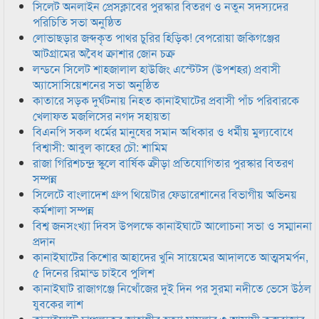
সিলেট অনলাইন প্রেসক্লাবের পুরস্কার বিতরণ ও নতুন সদস্যদের
পরিচিতি সভা অনুষ্ঠিত
লোভাছড়ার জব্দকৃত পাথর চুরির হিড়িক! বেপরোয়া জকিগঞ্জের
আটগ্রামের অবৈধ ক্রাশার জোন চক্র
লন্ডনে সিলেট শাহজালাল হাউজিং এস্টেটস (উপশহর) প্রবাসী
অ্যাসোসিয়েশনের সভা অনুষ্ঠিত
কাতারে সড়ক দুর্ঘটনায় নিহত কানাইঘাটের প্রবাসী পাঁচ পরিবারকে
খেলাফত মজলিসের নগদ সহায়তা
বিএনপি সকল ধর্মের মানুষের সমান অধিকার ও ধর্মীয় মুল্যবোধে
বিশ্বাসী: আবুল কাহের চৌ: শামিম
রাজা গিরিশচন্দ্র স্কুলে বার্ষিক ক্রীড়া প্রতিযোগিতার পুরস্কার বিতরণ
সম্পন্ন
সিলেটে বাংলাদেশ গ্রুপ থিয়েটার ফেডারেশানের বিভাগীয় অভিনয়
কর্মশালা সম্পন্ন
বিশ্ব জনসংখ্যা দিবস উপলক্ষে কানাইঘাটে আলোচনা সভা ও সম্মাননা
প্রদান
কানাইঘাটের কিশোর আহাদের খুনি সায়েমের আদালতে আত্মসমর্পন,
৫ দিনের রিমান্ড চাইবে পুলিশ
কানাইঘাট রাজাগঞ্জে নিখোঁজের দুই দিন পর সুরমা নদীতে ভেসে উঠল
যুবকের লাশ