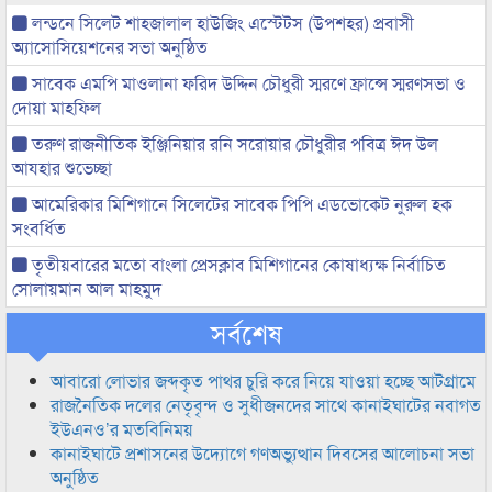
লন্ডনে সিলেট শাহজালাল হাউজিং এস্টেটস (উপশহর) প্রবাসী
অ্যাসোসিয়েশনের সভা অনুষ্ঠিত
সাবেক এমপি মাওলানা ফরিদ উদ্দিন চৌধুরী স্মরণে ফ্রান্সে স্মরণসভা ও
দোয়া মাহফিল
তরুণ রাজনীতিক ইঞ্জিনিয়ার রনি সরোয়ার চৌধুরীর পবিত্র ঈদ উল
আযহার শুভেচ্ছা
আমেরিকার মিশিগানে সিলেটের সাবেক পিপি এডভোকেট নুরুল হক
সংবর্ধিত
তৃতীয়বারের মতো বাংলা প্রেসক্লাব মিশিগানের কোষাধ্যক্ষ নির্বাচিত
সোলায়মান আল মাহমুদ
সর্বশেষ
আবারো লোভার জব্দকৃত পাথর চুরি করে নিয়ে যাওয়া হচ্ছে আটগ্রামে
রাজনৈতিক দলের নেতৃবৃন্দ ও সুধীজনদের সাথে কানাইঘাটের নবাগত
ইউএনও’র মতবিনিময়
কানাইঘাটে প্রশাসনের উদ্যোগে গণঅভ্যুত্থান দিবসের আলোচনা সভা
অনুষ্ঠিত