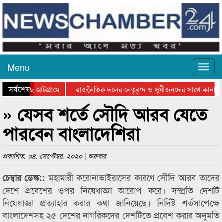
Menu
সর্বশেষ
ওয়া হচ্ছে আটগ্রামে
রাজনৈতিক দলের নেতৃবৃন্দ ও সুধীজনদের সাথে কানাইঘ
র পুরস্কার বিতরণ সম্পন্ন
সিলেটে বাংলাদেশ গ্রুপ থিয়েটার ফেডারেশানের বিভাগীয়
» যেসব শর্তে সৌদি আরব যেতে
পারবেন বাংলাদেশিরা
প্রকাশিত: ০৪. সেপ্টেম্বর. ২০২০ | শুক্রবার
মহামারী করোনাভাইরাসের কারণে সৌদি আরব তাদের
চেম্বার ডেস্ক::
দেশে প্রবেশের ওপর নিষেধাজ্ঞা আরোপ করে। সম্প্রতি দেশটি
নিষেধাজ্ঞা প্রত্যাহার করার কথা জানিয়েছে। নির্দিষ্ট শর্তসাপেক্ষে
বাংলাদেশসহ ২৫ দেশের নাগরিকদের দেশটিতে প্রবেশ করার অনুমতি