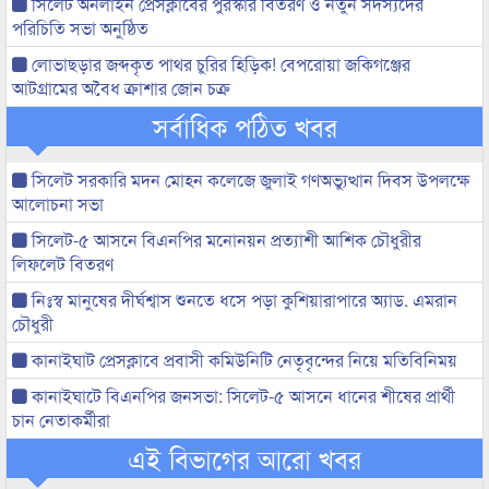
সিলেট অনলাইন প্রেসক্লাবের পুরস্কার বিতরণ ও নতুন সদস্যদের
পরিচিতি সভা অনুষ্ঠিত
লোভাছড়ার জব্দকৃত পাথর চুরির হিড়িক! বেপরোয়া জকিগঞ্জের
আটগ্রামের অবৈধ ক্রাশার জোন চক্র
সর্বাধিক পঠিত খবর
সিলেট সরকারি মদন মোহন কলেজে জুলাই গণঅভ্যুত্থান দিবস উপলক্ষে
আলোচনা সভা
সিলেট-৫ আসনে বিএনপির মনোনয়ন প্রত্যাশী আশিক চৌধুরীর
লিফলেট বিতরণ
নিঃস্ব মানুষের দীর্ঘশ্বাস শুনতে ধসে পড়া কুশিয়ারাপারে অ্যাড. এমরান
চৌধুরী
কানাইঘাট প্রেসক্লাবে প্রবাসী কমিউনিটি নেতৃবৃন্দের নিয়ে মতিবিনিময়
কানাইঘাটে বিএনপির জনসভা: সিলেট-৫ আসনে ধানের শীষের প্রার্থী
চান নেতাকর্মীরা
এই বিভাগের আরো খবর