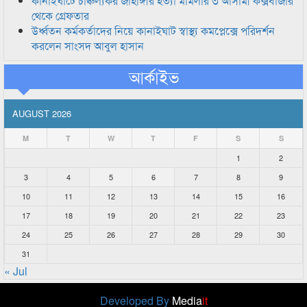
কানাইঘাটে চাঞ্চল্যকর জাহাঙ্গীর হত্যা মামলার ৩ আসামী কক্সবাজার
থেকে গ্রেফতার
উর্ধ্বতন কর্মকর্তাদের নিয়ে কানাইঘাট স্বাস্থ্য কমপ্লেক্সে পরিদর্শন
করলেন সাংসদ আবুল হাসান
আর্কাইভ
AUGUST 2026
M
T
W
T
F
S
S
1
2
3
4
5
6
7
8
9
10
11
12
13
14
15
16
17
18
19
20
21
22
23
24
25
26
27
28
29
30
31
« Jul
Developed By
Media
it