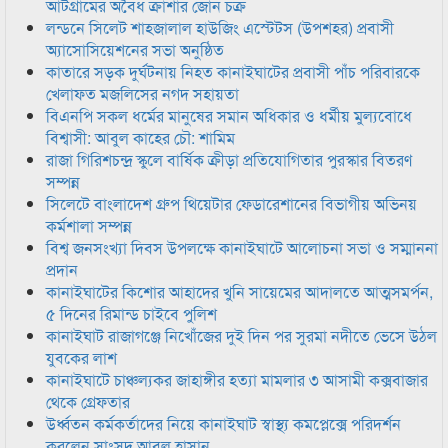
আটগ্রামের অবৈধ ক্রাশার জোন চক্র
লন্ডনে সিলেট শাহজালাল হাউজিং এস্টেটস (উপশহর) প্রবাসী
অ্যাসোসিয়েশনের সভা অনুষ্ঠিত
কাতারে সড়ক দুর্ঘটনায় নিহত কানাইঘাটের প্রবাসী পাঁচ পরিবারকে
খেলাফত মজলিসের নগদ সহায়তা
বিএনপি সকল ধর্মের মানুষের সমান অধিকার ও ধর্মীয় মুল্যবোধে
বিশ্বাসী: আবুল কাহের চৌ: শামিম
রাজা গিরিশচন্দ্র স্কুলে বার্ষিক ক্রীড়া প্রতিযোগিতার পুরস্কার বিতরণ
সম্পন্ন
সিলেটে বাংলাদেশ গ্রুপ থিয়েটার ফেডারেশানের বিভাগীয় অভিনয়
কর্মশালা সম্পন্ন
বিশ্ব জনসংখ্যা দিবস উপলক্ষে কানাইঘাটে আলোচনা সভা ও সম্মাননা
প্রদান
কানাইঘাটের কিশোর আহাদের খুনি সায়েমের আদালতে আত্মসমর্পন,
৫ দিনের রিমান্ড চাইবে পুলিশ
কানাইঘাট রাজাগঞ্জে নিখোঁজের দুই দিন পর সুরমা নদীতে ভেসে উঠল
যুবকের লাশ
কানাইঘাটে চাঞ্চল্যকর জাহাঙ্গীর হত্যা মামলার ৩ আসামী কক্সবাজার
থেকে গ্রেফতার
উর্ধ্বতন কর্মকর্তাদের নিয়ে কানাইঘাট স্বাস্থ্য কমপ্লেক্সে পরিদর্শন
করলেন সাংসদ আবুল হাসান