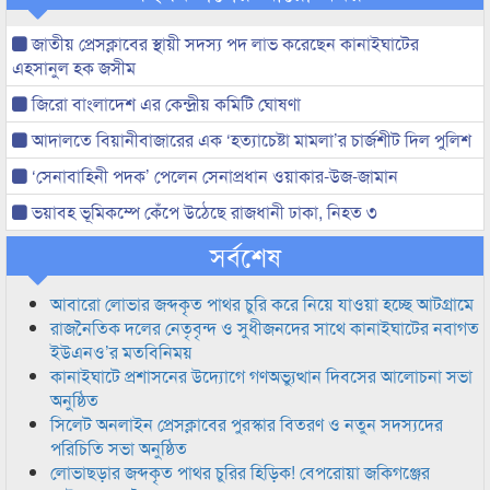
জাতীয় প্রেসক্লাবের স্থায়ী সদস্য পদ লাভ করেছেন কানাইঘাটের
এহসানুল হক জসীম
জিরো বাংলাদেশ এর কেন্দ্রীয় কমিটি ঘোষণা
আদালতে বিয়ানীবাজারের এক ‘হত্যাচেষ্টা মামলা’র চার্জশীট দিল পুলিশ
‘সেনাবাহিনী পদক’ পেলেন সেনাপ্রধান ওয়াকার-উজ-জামান
ভয়াবহ ভূমিকম্পে কেঁপে উঠেছে রাজধানী ঢাকা, নিহত ৩
সর্বশেষ
আবারো লোভার জব্দকৃত পাথর চুরি করে নিয়ে যাওয়া হচ্ছে আটগ্রামে
রাজনৈতিক দলের নেতৃবৃন্দ ও সুধীজনদের সাথে কানাইঘাটের নবাগত
ইউএনও’র মতবিনিময়
কানাইঘাটে প্রশাসনের উদ্যোগে গণঅভ্যুত্থান দিবসের আলোচনা সভা
অনুষ্ঠিত
সিলেট অনলাইন প্রেসক্লাবের পুরস্কার বিতরণ ও নতুন সদস্যদের
পরিচিতি সভা অনুষ্ঠিত
লোভাছড়ার জব্দকৃত পাথর চুরির হিড়িক! বেপরোয়া জকিগঞ্জের