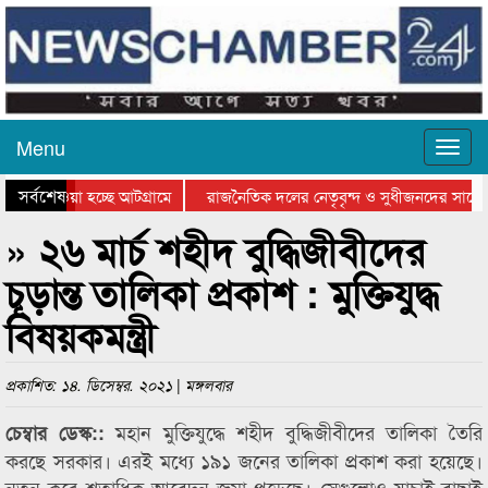
Menu
সর্বশেষ
িয়ে যাওয়া হচ্ছে আটগ্রামে
রাজনৈতিক দলের নেতৃবৃন্দ ও সুধীজনদের সাথে 
তিযোগিতার পুরস্কার বিতরণ সম্পন্ন
সিলেটে বাংলাদেশ গ্রুপ থিয়েটার ফেডারেশানের ব
» ২৬ মার্চ শহীদ বুদ্ধিজীবীদের
চূড়ান্ত তালিকা প্রকাশ : মুক্তিযুদ্ধ
বিষয়কমন্ত্রী
প্রকাশিত: ১৪. ডিসেম্বর. ২০২১ | মঙ্গলবার
মহান মুক্তিযুদ্ধে শহীদ বুদ্ধিজীবীদের তালিকা তৈরি
চেম্বার ডেস্ক::
করছে সরকার। এরই মধ্যে ১৯১ জনের তালিকা প্রকাশ করা হয়েছে।
নতুন করে শতাধিক আবেদন জমা পড়েছে। সেগুলোও যাচাই-বাছাই