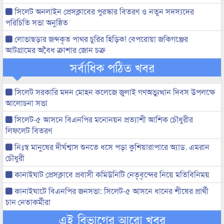
সিলেট অনলাইন প্রেসক্লাবের পুরস্কার বিতরণ ও নতুন সদস্যদের
পরিচিতি সভা অনুষ্ঠিত
লোভাছড়ার জব্দকৃত পাথর চুরির হিড়িক! বেপরোয়া জকিগঞ্জের
আটগ্রামের অবৈধ ক্রাশার জোন চক্র
সর্বাধিক পঠিত খবর
সিলেট সরকারি মদন মোহন কলেজে জুলাই গণঅভ্যুত্থান দিবস উপলক্ষে
আলোচনা সভা
সিলেট-৫ আসনে বিএনপির মনোনয়ন প্রত্যাশী আশিক চৌধুরীর
লিফলেট বিতরণ
নিঃস্ব মানুষের দীর্ঘশ্বাস শুনতে ধসে পড়া কুশিয়ারাপারে অ্যাড. এমরান
চৌধুরী
কানাইঘাট প্রেসক্লাবে প্রবাসী কমিউনিটি নেতৃবৃন্দের নিয়ে মতিবিনিময়
কানাইঘাটে বিএনপির জনসভা: সিলেট-৫ আসনে ধানের শীষের প্রার্থী
চান নেতাকর্মীরা
এই বিভাগের আরো খবর