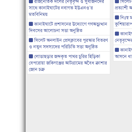
রাজনৈতিক দলের নেতৃবৃন্দ ও সুধীজনদের
সিলেট
সাথে কানাইঘাটের নবাগত ইউএনও’র
প্রত্যাশ
মতবিনিময়
নিঃস্ব 
কানাইঘাটে প্রশাসনের উদ্যোগে গণঅভ্যুত্থান
কুশিয়ারাপ
দিবসের আলোচনা সভা অনুষ্ঠিত
কানাইঘা
সিলেট অনলাইন প্রেসক্লাবের পুরস্কার বিতরণ
নেতৃবৃন্দ
ও নতুন সদস্যদের পরিচিতি সভা অনুষ্ঠিত
কানাই
লোভাছড়ার জব্দকৃত পাথর চুরির হিড়িক!
আসনে ধানে
বেপরোয়া জকিগঞ্জের আটগ্রামের অবৈধ ক্রাশার
জোন চক্র