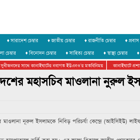
♦ সারাদেশ চেম্বার
♦ জাতীয় চেম্বার
♦ রাজনীতি চেম্বার
♦ প্রবাস 
লা চেম্বার
♦ বিনোদন চেম্বার
♦ সাহিত্য চেম্বার
♦ স্বাস্থ্য চেম্বার
♦
সুধীজনদের সাথে কানাইঘাটের নবাগত ইউএনও’র মতবিনিময়
কানাইঘাটে প্রশাসন
ার ফেডারেশানের বিভাগীয় অভিনয় কর্মশালা সম্পন্ন
েশের মহাসচিব মাওলানা নুরুল ই
াওলানা নূরুল ইসলামকে নিবিড় পরিচর্যা কেন্দ্রে (আইসিইউ) লাইফ
এইড হাসপাতালে ভর্তি করা হয়। এর আগে বিকালে জাতীয় প্রেসক্লাবে