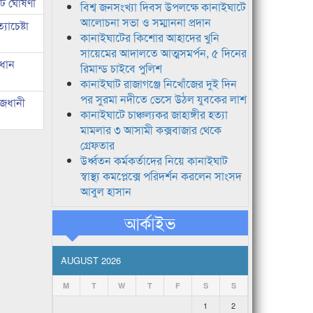
টি ঘোষণা
বিশ্ব জনসংখ্যা দিবস উপলক্ষে কানাইঘাটে
আলোচনা সভা ও সম্মাননা প্রদান
াচেষ্টা
কানাইঘাটের কিশোর আহাদের খুনি
সায়েমের আদালতে আত্মসমর্পন, ৫ দিনের
রধান
রিমান্ড চাইবে পুলিশ
কানাইঘাট রাজাগঞ্জে নিখোঁজের দুই দিন
পর সুরমা নদীতে ভেসে উঠল যুবকের লাশ
াজধানী
কানাইঘাটে চাঞ্চল্যকর জাহাঙ্গীর হত্যা
মামলার ৩ আসামী কক্সবাজার থেকে
গ্রেফতার
উর্ধ্বতন কর্মকর্তাদের নিয়ে কানাইঘাট
স্বাস্থ্য কমপ্লেক্সে পরিদর্শন করলেন সাংসদ
আবুল হাসান
আর্কাইভ
AUGUST 2026
M
T
W
T
F
S
S
1
2