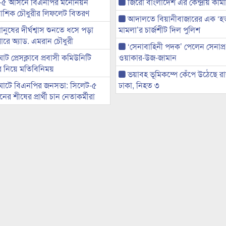
-৫ আসনে বিএনপির মনোনয়ন
জিরো বাংলাদেশ এর কেন্দ্রীয় কমি
ী আশিক চৌধুরীর লিফলেট বিতরণ
আদালতে বিয়ানীবাজারের এক ‘হত্য
মানুষের দীর্ঘশ্বাস শুনতে ধসে পড়া
মামলা’র চার্জশীট দিল পুলিশ
ারে অ্যাড. এমরান চৌধুরী
‘সেনাবাহিনী পদক’ পেলেন সেনাপ্
ট প্রেসক্লাবে প্রবাসী কমিউনিটি
ওয়াকার-উজ-জামান
ের নিয়ে মতিবিনিময়
ভয়াবহ ভূমিকম্পে কেঁপে উঠেছে র
ঘাটে বিএনপির জনসভা: সিলেট-৫
ঢাকা, নিহত ৩
র শীষের প্রার্থী চান নেতাকর্মীরা