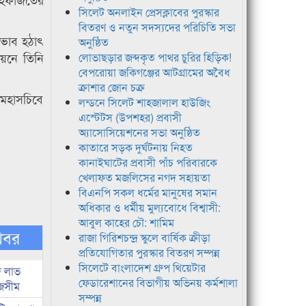
সিলেট অনলাইন প্রেসক্লাবের পুরস্কার
বিতরণ ও নতুন সদস্যদের পরিচিতি সভা
অভাব হঠাৎ
অনুষ্ঠিত
য়নে তিনি
লোভাছড়ার জব্দকৃত পাথর চুরির হিড়িক!
বেপরোয়া জকিগঞ্জের আটগ্রামের অবৈধ
ক্রাশার জোন চক্র
 মহাসচিবে
লন্ডনে সিলেট শাহজালাল হাউজিং
এস্টেটস (উপশহর) প্রবাসী
অ্যাসোসিয়েশনের সভা অনুষ্ঠিত
কাতারে সড়ক দুর্ঘটনায় নিহত
কানাইঘাটের প্রবাসী পাঁচ পরিবারকে
খেলাফত মজলিসের নগদ সহায়তা
বিএনপি সকল ধর্মের মানুষের সমান
অধিকার ও ধর্মীয় মুল্যবোধে বিশ্বাসী:
আবুল কাহের চৌ: শামিম
খবর
রাজা গিরিশচন্দ্র স্কুলে বার্ষিক ক্রীড়া
প্রতিযোগিতার পুরস্কার বিতরণ সম্পন্ন
সিলেটে বাংলাদেশ গ্রুপ থিয়েটার
দ লাভ
ফেডারেশানের বিভাগীয় অভিনয় কর্মশালা
জসীম
সম্পন্ন