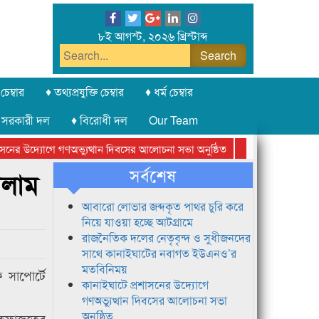
৮ই আগস্ট, ২০২৬ খ্রিস্টাব্দ
চেম্বার
♦ তথ্যপ্রযুক্তি চেম্বার
♦ ধর্ম চেম্বার
 সরকারী দল
♦ বিরোধী দল
Our Team
ের উদ্যোগে গণঅভ্যুত্থান দিবসের আলোচনা সভা অনুষ্ঠিত
সিলেট অনলাইন প্রেসক
সর্বশেষ
সলাম
আবারো লোভার জব্দকৃত পাথর চুরি করে
নিয়ে যাওয়া হচ্ছে আটগ্রামে
রাজনৈতিক দলের নেতৃবৃন্দ ও সুধীজনদের
সাথে কানাইঘাটের নবাগত ইউএনও’র
মতবিনিময়
 সাপোর্টে
কানাইঘাটে প্রশাসনের উদ্যোগে
গণঅভ্যুত্থান দিবসের আলোচনা সভা
অনুষ্ঠিত
 হেফাজতের