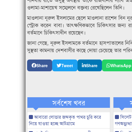
ওলামা-মাশায়েখ সম্মেলনে বক্তব্য রেখেছিলেন তিনি।
মাওলানা নূরুল ইসলামের ছেলে মাওলানা রাশেদ বিন নূর জ
স্ট্রোক করেন বাবা। তাৎক্ষণিকভাবে চিকিৎসার জন্য রাজ
বর্তমানে চিকিৎসাধীন রয়েছেন।
জানা গেছে, নূরুল ইসলামকে বর্তমানে হাসপাতালের নিব
সুস্থতা কামনায় দেশবাসীর কাছে দোয়া চেয়েছে তার পরি
Share
Tweet
Share
WhatsApp
সর্বশেষ খবর
আবারো লোভার জব্দকৃত পাথর চুরি করে
সিলেট
নিয়ে যাওয়া হচ্ছে আটগ্রামে
গণঅভ্যুত