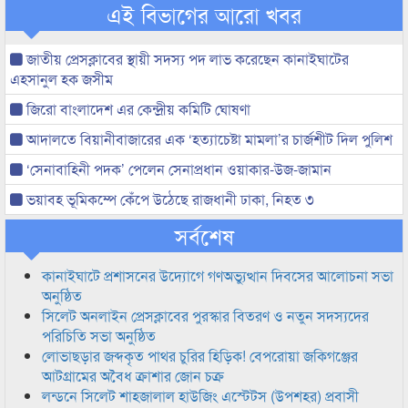
এই বিভাগের আরো খবর
জাতীয় প্রেসক্লাবের স্থায়ী সদস্য পদ লাভ করেছেন কানাইঘাটের
এহসানুল হক জসীম
জিরো বাংলাদেশ এর কেন্দ্রীয় কমিটি ঘোষণা
আদালতে বিয়ানীবাজারের এক ‘হত্যাচেষ্টা মামলা’র চার্জশীট দিল পুলিশ
‘সেনাবাহিনী পদক’ পেলেন সেনাপ্রধান ওয়াকার-উজ-জামান
ভয়াবহ ভূমিকম্পে কেঁপে উঠেছে রাজধানী ঢাকা, নিহত ৩
সর্বশেষ
কানাইঘাটে প্রশাসনের উদ্যোগে গণঅভ্যুত্থান দিবসের আলোচনা সভা
অনুষ্ঠিত
সিলেট অনলাইন প্রেসক্লাবের পুরস্কার বিতরণ ও নতুন সদস্যদের
পরিচিতি সভা অনুষ্ঠিত
লোভাছড়ার জব্দকৃত পাথর চুরির হিড়িক! বেপরোয়া জকিগঞ্জের
আটগ্রামের অবৈধ ক্রাশার জোন চক্র
লন্ডনে সিলেট শাহজালাল হাউজিং এস্টেটস (উপশহর) প্রবাসী