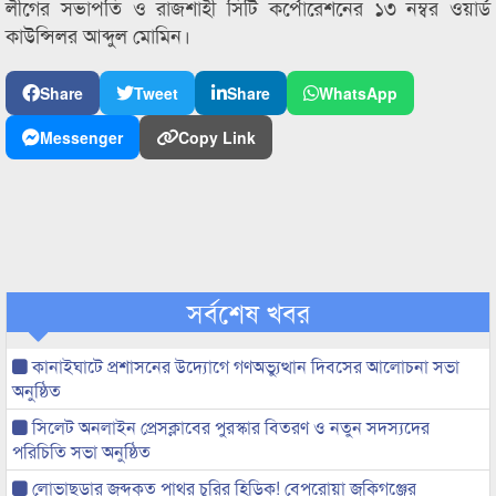
লীগের সভাপতি ও রাজশাহী সিটি কর্পোরেশনের ১৩ নম্বর ওয়ার্ড
কাউন্সিলর আব্দুল মোমিন।
Share
Tweet
Share
WhatsApp
Messenger
Copy Link
সর্বশেষ খবর
কানাইঘাটে প্রশাসনের উদ্যোগে গণঅভ্যুত্থান দিবসের আলোচনা সভা
অনুষ্ঠিত
সিলেট অনলাইন প্রেসক্লাবের পুরস্কার বিতরণ ও নতুন সদস্যদের
পরিচিতি সভা অনুষ্ঠিত
লোভাছড়ার জব্দকৃত পাথর চুরির হিড়িক! বেপরোয়া জকিগঞ্জের