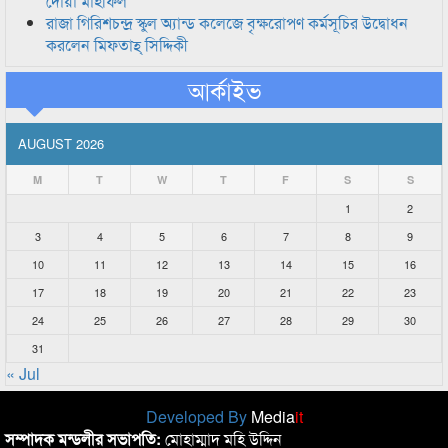
দোয়া মাহফিল
রাজা গিরিশচন্দ্র স্কুল অ্যান্ড কলেজে বৃক্ষরোপণ কর্মসূচির উদ্বোধন
করলেন মিফতাহ্ সিদ্দিকী
আর্কাইভ
AUGUST 2026
M
T
W
T
F
S
S
1
2
3
4
5
6
7
8
9
10
11
12
13
14
15
16
17
18
19
20
21
22
23
24
25
26
27
28
29
30
31
« Jul
Developed By
Media
it
সম্পাদক মন্ডলীর সভাপতি:
মোহাম্মাদ মহি উদ্দিন