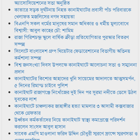
অ্যাসোসিয়েশনের সভা অনুষ্ঠিত
কাতারে সড়ক দুর্ঘটনায় নিহত কানাইঘাটের প্রবাসী পাঁচ পরিবারকে
খেলাফত মজলিসের নগদ সহায়তা
বিএনপি সকল ধর্মের মানুষের সমান অধিকার ও ধর্মীয় মুল্যবোধে
বিশ্বাসী: আবুল কাহের চৌ: শামিম
রাজা গিরিশচন্দ্র স্কুলে বার্ষিক ক্রীড়া প্রতিযোগিতার পুরস্কার বিতরণ
সম্পন্ন
সিলেটে বাংলাদেশ গ্রুপ থিয়েটার ফেডারেশানের বিভাগীয় অভিনয়
কর্মশালা সম্পন্ন
বিশ্ব জনসংখ্যা দিবস উপলক্ষে কানাইঘাটে আলোচনা সভা ও সম্মাননা
প্রদান
কানাইঘাটের কিশোর আহাদের খুনি সায়েমের আদালতে আত্মসমর্পন,
৫ দিনের রিমান্ড চাইবে পুলিশ
কানাইঘাট রাজাগঞ্জে নিখোঁজের দুই দিন পর সুরমা নদীতে ভেসে উঠল
যুবকের লাশ
কানাইঘাটে চাঞ্চল্যকর জাহাঙ্গীর হত্যা মামলার ৩ আসামী কক্সবাজার
থেকে গ্রেফতার
উর্ধ্বতন কর্মকর্তাদের নিয়ে কানাইঘাট স্বাস্থ্য কমপ্লেক্সে পরিদর্শন
করলেন সাংসদ আবুল হাসান
সাবেক এমপি মাওলানা ফরিদ উদ্দিন চৌধুরী স্মরণে ফ্রান্সে স্মরণসভা ও