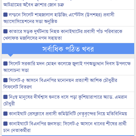
আটগ্রামের অবৈধ ক্রাশার জোন চক্র
লন্ডনে সিলেট শাহজালাল হাউজিং এস্টেটস (উপশহর) প্রবাসী
অ্যাসোসিয়েশনের সভা অনুষ্ঠিত
কাতারে সড়ক দুর্ঘটনায় নিহত কানাইঘাটের প্রবাসী পাঁচ পরিবারকে
খেলাফত মজলিসের নগদ সহায়তা
সর্বাধিক পঠিত খবর
সিলেট সরকারি মদন মোহন কলেজে জুলাই গণঅভ্যুত্থান দিবস উপলক্ষে
আলোচনা সভা
সিলেট-৫ আসনে বিএনপির মনোনয়ন প্রত্যাশী আশিক চৌধুরীর
লিফলেট বিতরণ
নিঃস্ব মানুষের দীর্ঘশ্বাস শুনতে ধসে পড়া কুশিয়ারাপারে অ্যাড. এমরান
চৌধুরী
কানাইঘাট প্রেসক্লাবে প্রবাসী কমিউনিটি নেতৃবৃন্দের নিয়ে মতিবিনিময়
কানাইঘাটে বিএনপির জনসভা: সিলেট-৫ আসনে ধানের শীষের প্রার্থী
চান নেতাকর্মীরা