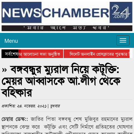
Menu
সর্বশেষ
ত্থান দিবসের আলোচনা সভা অনুষ্ঠিত
সিলেট অনলাইন প্রেসক্লাবের পুরস্কার বিত
ে আলোচনা সভা ও সম্মাননা প্রদান
কানাইঘাটের কিশোর আহাদের খুনি সায়েমের 
» বঙ্গবন্ধুর ম্যুরাল নিয়ে কটূক্তি:
মেয়র আব্বাসকে আ.লীগ থেকে
বহিষ্কার
প্রকাশিত: ২৪. নভেম্বর. ২০২১ | বুধবার
জাতির পিতা বঙ্গবন্ধু শেখ মুজিবুর রহমানের ম্যুরাল
চেম্বার ডেস্ক::
স্থাপনকে কেন্দ্র করে কটূক্তি এবং সেটি নির্মাণে প্রতিহতের ঘোষণার
অভিযোগে রাজশাহীর কাটাখালী পৌরসভার মেয়র আব্বাস আলীকে