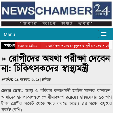
Menu
সর্বশেষ
ে যাওয়া হচ্ছে আটগ্রামে
রাজনৈতিক দলের নেতৃবৃন্দ ও সুধীজনদের সাথে ক
যোগিতার পুরস্কার বিতরণ সম্পন্ন
সিলেটে বাংলাদেশ গ্রুপ থিয়েটার ফেডারেশানের বিভ
» রোগীদের অযথা পরীক্ষা দেবেন
না: চিকিৎসকদের স্বাস্থ্যমন্ত্রী
প্রকাশিত: ২১. নভেম্বর. ২০২১ | রবিবার
স্বাস্থ্য ও পরিবার কল্যাণমন্ত্রী জাহিদ মালেক বলেছেন,
চেম্বার ডেস্ক::
আমাদের হাসপাতালগুলোতে সীমাবদ্ধতা রয়েছে। স্বাস্থ্যসেবায় ৬০ ভাগ
টাকা রোগীর পকেট থেকে খরচ করতে হচ্ছে। এর মধ্যে ওষুধের
খরচই বেশি।