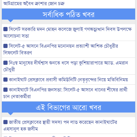
আটগ্রামের অবৈধ ক্রাশার জোন চক্র
সর্বাধিক পঠিত খবর
সিলেট সরকারি মদন মোহন কলেজে জুলাই গণঅভ্যুত্থান দিবস উপলক্ষে
আলোচনা সভা
সিলেট-৫ আসনে বিএনপির মনোনয়ন প্রত্যাশী আশিক চৌধুরীর
লিফলেট বিতরণ
নিঃস্ব মানুষের দীর্ঘশ্বাস শুনতে ধসে পড়া কুশিয়ারাপারে অ্যাড. এমরান
চৌধুরী
কানাইঘাট প্রেসক্লাবে প্রবাসী কমিউনিটি নেতৃবৃন্দের নিয়ে মতিবিনিময়
কানাইঘাটে বিএনপির জনসভা: সিলেট-৫ আসনে ধানের শীষের প্রার্থী
চান নেতাকর্মীরা
এই বিভাগের আরো খবর
জাতীয় প্রেসক্লাবের স্থায়ী সদস্য পদ লাভ করেছেন কানাইঘাটের
এহসানুল হক জসীম