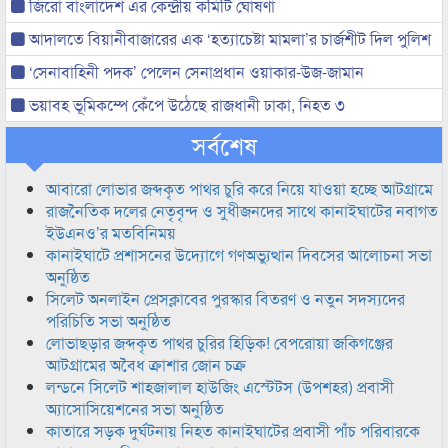
জিরো বাংলাদেশ এর কেন্দ্রীয় কমিটি ঘোষণা
আদালতে বিয়ানীবাজারের এক ‘হত্যাচেষ্টা মামলা’র চার্জশীট দিল পুলিশ
‘সেনাবাহিনী পদক’ পেলেন সেনাপ্রধান ওয়াকার-উজ-জামান
ভয়াবহ ভূমিকম্পে কেঁপে উঠেছে রাজধানী ঢাকা, নিহত ৩
সর্বশেষ
আবারো লোভার জব্দকৃত পাথর চুরি করে নিয়ে যাওয়া হচ্ছে আটগ্রামে
রাজনৈতিক দলের নেতৃবৃন্দ ও সুধীজনদের সাথে কানাইঘাটের নবাগত
ইউএনও’র মতবিনিময়
কানাইঘাটে প্রশাসনের উদ্যোগে গণঅভ্যুত্থান দিবসের আলোচনা সভা
অনুষ্ঠিত
সিলেট অনলাইন প্রেসক্লাবের পুরস্কার বিতরণ ও নতুন সদস্যদের
পরিচিতি সভা অনুষ্ঠিত
লোভাছড়ার জব্দকৃত পাথর চুরির হিড়িক! বেপরোয়া জকিগঞ্জের
আটগ্রামের অবৈধ ক্রাশার জোন চক্র
লন্ডনে সিলেট শাহজালাল হাউজিং এস্টেটস (উপশহর) প্রবাসী
অ্যাসোসিয়েশনের সভা অনুষ্ঠিত
কাতারে সড়ক দুর্ঘটনায় নিহত কানাইঘাটের প্রবাসী পাঁচ পরিবারকে