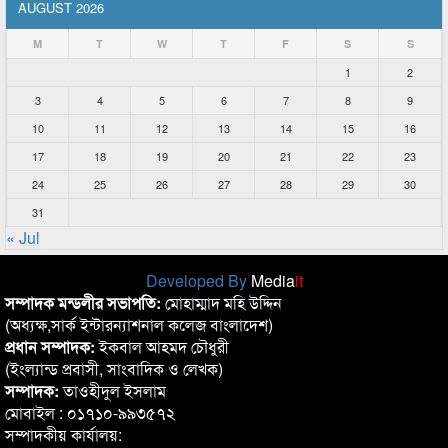
AUGUST 2026
M
T
W
T
F
S
S
1
2
3
4
5
6
7
8
9
10
11
12
13
14
15
16
17
18
19
20
21
22
23
24
25
26
27
28
29
30
31
« Jul
Developed By
Media
it
সম্পাদক মন্ডলীর সভাপতি:
মোহাম্মাদ মহি উদ্দিন
(অধ্যক্ষ,সার্ক ইন্টারন্যাশনাল কলেজ বাংলাদেশ)
প্রধান সম্পাদক:
ইকবাল আহমদ চৌধুরী
(ইংল্যান্ড প্রবাসী, সাংবাদিক ও লেখক)
সম্পাদক:
তাওহীদুল ইসলাম
মোবাইল : ০১৭১০-৯৯৩৫৭২
সম্পাদকীয় কার্যালয়: