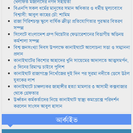
খেলাফত মজলিসের নগদ সহায়তা
বিএনপি সকল ধর্মের মানুষের সমান অধিকার ও ধর্মীয় মুল্যবোধে
বিশ্বাসী: আবুল কাহের চৌ: শামিম
রাজা গিরিশচন্দ্র স্কুলে বার্ষিক ক্রীড়া প্রতিযোগিতার পুরস্কার বিতরণ
সম্পন্ন
সিলেটে বাংলাদেশ গ্রুপ থিয়েটার ফেডারেশানের বিভাগীয় অভিনয়
কর্মশালা সম্পন্ন
বিশ্ব জনসংখ্যা দিবস উপলক্ষে কানাইঘাটে আলোচনা সভা ও সম্মাননা
প্রদান
কানাইঘাটের কিশোর আহাদের খুনি সায়েমের আদালতে আত্মসমর্পন,
৫ দিনের রিমান্ড চাইবে পুলিশ
কানাইঘাট রাজাগঞ্জে নিখোঁজের দুই দিন পর সুরমা নদীতে ভেসে উঠল
যুবকের লাশ
কানাইঘাটে চাঞ্চল্যকর জাহাঙ্গীর হত্যা মামলার ৩ আসামী কক্সবাজার
থেকে গ্রেফতার
উর্ধ্বতন কর্মকর্তাদের নিয়ে কানাইঘাট স্বাস্থ্য কমপ্লেক্সে পরিদর্শন
করলেন সাংসদ আবুল হাসান
আর্কাইভ