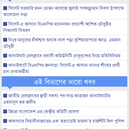
সিলেট সরকারি মদন মোহন কলেজে জুলাই গণঅভ্যুত্থান দিবস উপলক্ষে
আলোচনা সভা
সিলেট-৫ আসনে বিএনপির মনোনয়ন প্রত্যাশী আশিক চৌধুরীর
লিফলেট বিতরণ
নিঃস্ব মানুষের দীর্ঘশ্বাস শুনতে ধসে পড়া কুশিয়ারাপারে অ্যাড. এমরান
চৌধুরী
কানাইঘাট প্রেসক্লাবে প্রবাসী কমিউনিটি নেতৃবৃন্দের নিয়ে মতিবিনিময়
কানাইঘাটে বিএনপির জনসভা: সিলেট-৫ আসনে ধানের শীষের প্রার্থী
চান নেতাকর্মীরা
এই বিভাগের আরো খবর
জাতীয় প্রেসক্লাবের স্থায়ী সদস্য পদ লাভ করেছেন কানাইঘাটের
এহসানুল হক জসীম
জিরো বাংলাদেশ এর কেন্দ্রীয় কমিটি ঘোষণা
আদালতে বিয়ানীবাজারের এক ‘হত্যাচেষ্টা মামলা’র চার্জশীট দিল পুলিশ