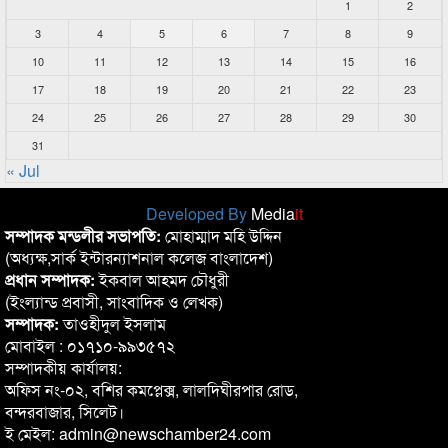
1
2
3
4
5
6
7
8
9
10
11
12
13
14
15
16
17
18
19
20
21
22
23
24
25
26
27
28
29
30
31
« Jul
Developed By
Media
it
সম্পাদক মন্ডলীর সভাপতি:
মোহাম্মাদ মহি উদ্দিন
(অধ্যক্ষ,সার্ক ইন্টারন্যাশনাল কলেজ বাংলাদেশ)
প্রধান সম্পাদক:
ইকবাল আহমদ চৌধুরী
(ইংল্যান্ড প্রবাসী, সাংবাদিক ও লেখক)
সম্পাদক:
তাওহীদুল ইসলাম
মোবাইল : ০১৭১০-৯৯৩৫৭২
সম্পাদকীয় কার্যালয়:
অফিস নং-০২, বশির কমপ্লেক্স, লালদিঘীরপার রোড,
বন্দরবাজার, সিলেট।
ই মেইল: admin@newschamber24.com