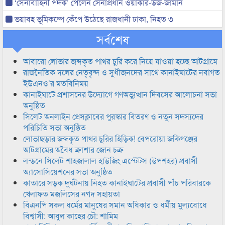
‘সেনাবাহিনী পদক’ পেলেন সেনাপ্রধান ওয়াকার-উজ-জামান
ভয়াবহ ভূমিকম্পে কেঁপে উঠেছে রাজধানী ঢাকা, নিহত ৩
সর্বশেষ
আবারো লোভার জব্দকৃত পাথর চুরি করে নিয়ে যাওয়া হচ্ছে আটগ্রামে
রাজনৈতিক দলের নেতৃবৃন্দ ও সুধীজনদের সাথে কানাইঘাটের নবাগত
ইউএনও’র মতবিনিময়
কানাইঘাটে প্রশাসনের উদ্যোগে গণঅভ্যুত্থান দিবসের আলোচনা সভা
অনুষ্ঠিত
সিলেট অনলাইন প্রেসক্লাবের পুরস্কার বিতরণ ও নতুন সদস্যদের
পরিচিতি সভা অনুষ্ঠিত
লোভাছড়ার জব্দকৃত পাথর চুরির হিড়িক! বেপরোয়া জকিগঞ্জের
আটগ্রামের অবৈধ ক্রাশার জোন চক্র
লন্ডনে সিলেট শাহজালাল হাউজিং এস্টেটস (উপশহর) প্রবাসী
অ্যাসোসিয়েশনের সভা অনুষ্ঠিত
কাতারে সড়ক দুর্ঘটনায় নিহত কানাইঘাটের প্রবাসী পাঁচ পরিবারকে
খেলাফত মজলিসের নগদ সহায়তা
বিএনপি সকল ধর্মের মানুষের সমান অধিকার ও ধর্মীয় মুল্যবোধে
বিশ্বাসী: আবুল কাহের চৌ: শামিম