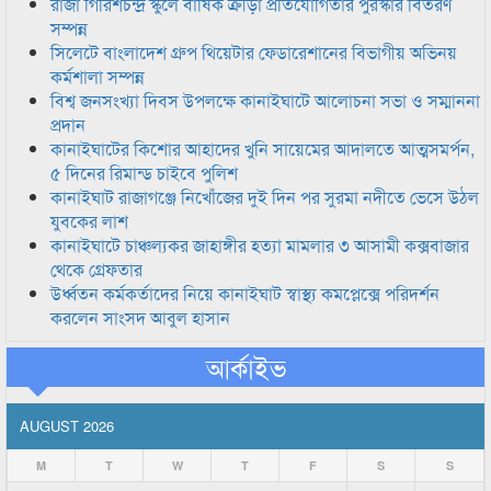
রাজা গিরিশচন্দ্র স্কুলে বার্ষিক ক্রীড়া প্রতিযোগিতার পুরস্কার বিতরণ
সম্পন্ন
সিলেটে বাংলাদেশ গ্রুপ থিয়েটার ফেডারেশানের বিভাগীয় অভিনয়
কর্মশালা সম্পন্ন
বিশ্ব জনসংখ্যা দিবস উপলক্ষে কানাইঘাটে আলোচনা সভা ও সম্মাননা
প্রদান
কানাইঘাটের কিশোর আহাদের খুনি সায়েমের আদালতে আত্মসমর্পন,
৫ দিনের রিমান্ড চাইবে পুলিশ
কানাইঘাট রাজাগঞ্জে নিখোঁজের দুই দিন পর সুরমা নদীতে ভেসে উঠল
যুবকের লাশ
কানাইঘাটে চাঞ্চল্যকর জাহাঙ্গীর হত্যা মামলার ৩ আসামী কক্সবাজার
থেকে গ্রেফতার
উর্ধ্বতন কর্মকর্তাদের নিয়ে কানাইঘাট স্বাস্থ্য কমপ্লেক্সে পরিদর্শন
করলেন সাংসদ আবুল হাসান
আর্কাইভ
AUGUST 2026
M
T
W
T
F
S
S