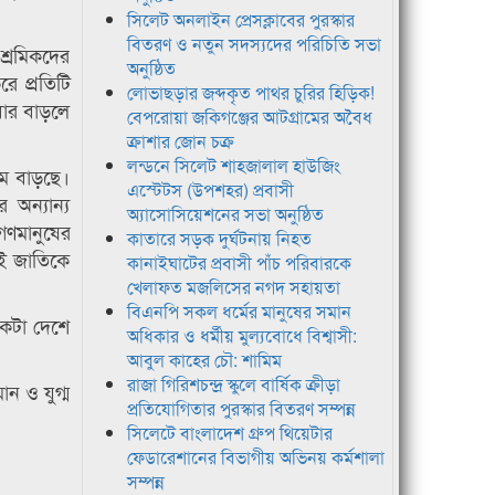
সিলেট অনলাইন প্রেসক্লাবের পুরস্কার
বিতরণ ও নতুন সদস্যদের পরিচিতি সভা
-শ্রমিকদের
অনুষ্ঠিত
ে প্রতিটি
লোভাছড়ার জব্দকৃত পাথর চুরির হিড়িক!
বার বাড়লে
বেপরোয়া জকিগঞ্জের আটগ্রামের অবৈধ
ক্রাশার জোন চক্র
লন্ডনে সিলেট শাহজালাল হাউজিং
াম বাড়ছে।
এস্টেটস (উপশহর) প্রবাসী
অন্যান্য
অ্যাসোসিয়েশনের সভা অনুষ্ঠিত
গণমানুষের
কাতারে সড়ক দুর্ঘটনায় নিহত
জই জাতিকে
কানাইঘাটের প্রবাসী পাঁচ পরিবারকে
খেলাফত মজলিসের নগদ সহায়তা
বিএনপি সকল ধর্মের মানুষের সমান
একটা দেশে
অধিকার ও ধর্মীয় মুল্যবোধে বিশ্বাসী:
আবুল কাহের চৌ: শামিম
রাজা গিরিশচন্দ্র স্কুলে বার্ষিক ক্রীড়া
ন ও যুগ্ম
প্রতিযোগিতার পুরস্কার বিতরণ সম্পন্ন
সিলেটে বাংলাদেশ গ্রুপ থিয়েটার
ফেডারেশানের বিভাগীয় অভিনয় কর্মশালা
সম্পন্ন