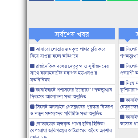
সর্বশেষ খবর
আবারো লোভার জব্দকৃত পাথর চুরি করে
সিলেট
নিয়ে যাওয়া হচ্ছে আটগ্রামে
গণঅভ্যুত
রাজনৈতিক দলের নেতৃবৃন্দ ও সুধীজনদের
সিলেট
সাথে কানাইঘাটের নবাগত ইউএনও’র
প্রত্যাশ
মতবিনিময়
নিঃস্ব 
কানাইঘাটে প্রশাসনের উদ্যোগে গণঅভ্যুত্থান
কুশিয়ারাপ
দিবসের আলোচনা সভা অনুষ্ঠিত
কানাইঘা
সিলেট অনলাইন প্রেসক্লাবের পুরস্কার বিতরণ
নেতৃবৃন্দ
ও নতুন সদস্যদের পরিচিতি সভা অনুষ্ঠিত
কানাই
লোভাছড়ার জব্দকৃত পাথর চুরির হিড়িক!
আসনে ধানে
বেপরোয়া জকিগঞ্জের আটগ্রামের অবৈধ ক্রাশার
জোন চক্র