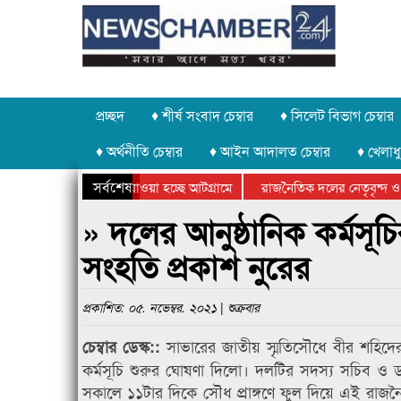
প্রচ্ছদ
♦ শীর্ষ সংবাদ চেম্বার
♦ সিলেট বিভাগ চেম্বার
♦ অর্থনীতি চেম্বার
♦ আইন আদালত চেম্বার
♦ খেলাধু
সর্বশেষ
পাথর চুরি করে নিয়ে যাওয়া হচ্ছে আটগ্রামে
রাজনৈতিক দলের নেতৃবৃন্দ ও 
বার্ষিক ক্রীড়া প্রতিযোগিতার পুরস্কার বিতরণ সম্পন্ন
সিলেটে বাংলাদেশ গ্রুপ থিয়েট
» দলের আনুষ্ঠানিক কর্মসূচি
সংহতি প্রকাশ নুরের
প্রকাশিত: ০৫. নভেম্বর. ২০২১ | শুক্রবার
সাভারের জাতীয় স্মৃতিসৌধে বীর শহিদের
চেম্বার ডেস্ক::
কর্মসূচি শুরুর ঘোষণা দিলো। দলটির সদস্য সচিব ও 
সকালে ১১টার দিকে সৌধ প্রাঙ্গণে ফুল দিয়ে এই রাজ