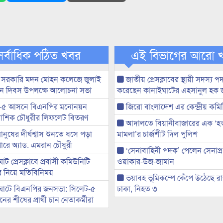
সর্বাধিক পঠিত খবর
এই বিভাগের আরো 
 সরকারি মদন মোহন কলেজে জুলাই
জাতীয় প্রেসক্লাবের স্থায়ী সদস্য প
্থান দিবস উপলক্ষে আলোচনা সভা
করেছেন কানাইঘাটের এহসানুল হক 
-৫ আসনে বিএনপির মনোনয়ন
জিরো বাংলাদেশ এর কেন্দ্রীয় কমি
ী আশিক চৌধুরীর লিফলেট বিতরণ
আদালতে বিয়ানীবাজারের এক ‘হত্য
মানুষের দীর্ঘশ্বাস শুনতে ধসে পড়া
মামলা’র চার্জশীট দিল পুলিশ
ারে অ্যাড. এমরান চৌধুরী
‘সেনাবাহিনী পদক’ পেলেন সেনাপ্
ট প্রেসক্লাবে প্রবাসী কমিউনিটি
ওয়াকার-উজ-জামান
ের নিয়ে মতিবিনিময়
ভয়াবহ ভূমিকম্পে কেঁপে উঠেছে র
ঘাটে বিএনপির জনসভা: সিলেট-৫
ঢাকা, নিহত ৩
র শীষের প্রার্থী চান নেতাকর্মীরা