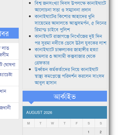
বিশ্ব জনসংখ্যা দিবস উপলক্ষে কানাইঘাটে
আলোচনা সভা ও সম্মাননা প্রদান
কানাইঘাটের কিশোর আহাদের খুনি
সায়েমের আদালতে আত্মসমর্পন, ৫ দিনের
রিমান্ড চাইবে পুলিশ
খবর
কানাইঘাট রাজাগঞ্জে নিখোঁজের দুই দিন
পর সুরমা নদীতে ভেসে উঠল যুবকের লাশ
দ লাভ
কানাইঘাটে চাঞ্চল্যকর জাহাঙ্গীর হত্যা
জসীম
মামলার ৩ আসামী কক্সবাজার থেকে
গ্রেফতার
টি ঘোষণা
উর্ধ্বতন কর্মকর্তাদের নিয়ে কানাইঘাট
াচেষ্টা
স্বাস্থ্য কমপ্লেক্সে পরিদর্শন করলেন সাংসদ
আবুল হাসান
রধান
আর্কাইভ
াজধানী
AUGUST 2026
M
T
W
T
F
S
S
1
2