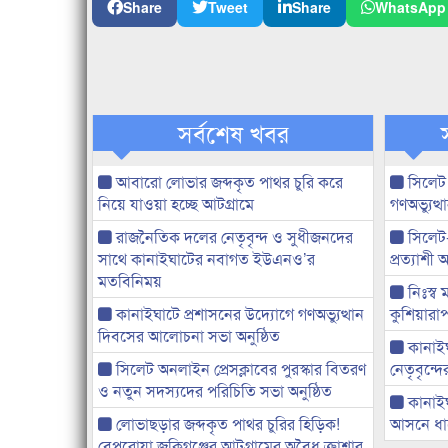
Share
Tweet
Share
WhatsApp
সর্বশেষ খবর
আবারো লোভার জব্দকৃত পাথর চুরি করে
সিলেট
নিয়ে যাওয়া হচ্ছে আটগ্রামে
গণঅভ্যুত
রাজনৈতিক দলের নেতৃবৃন্দ ও সুধীজনদের
সিলেট
সাথে কানাইঘাটের নবাগত ইউএনও’র
প্রত্যাশ
মতবিনিময়
নিঃস্ব 
কানাইঘাটে প্রশাসনের উদ্যোগে গণঅভ্যুত্থান
কুশিয়ারাপ
দিবসের আলোচনা সভা অনুষ্ঠিত
কানাইঘা
সিলেট অনলাইন প্রেসক্লাবের পুরস্কার বিতরণ
নেতৃবৃন্দ
ও নতুন সদস্যদের পরিচিতি সভা অনুষ্ঠিত
কানাই
লোভাছড়ার জব্দকৃত পাথর চুরির হিড়িক!
আসনে ধানে
বেপরোয়া জকিগঞ্জের আটগ্রামের অবৈধ ক্রাশার