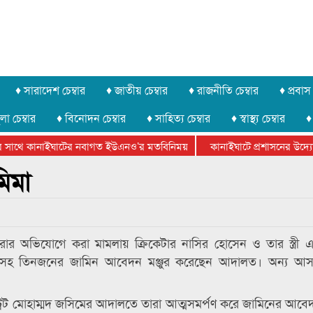
♦ সারাদেশ চেম্বার
♦ জাতীয় চেম্বার
♦ রাজনীতি চেম্বার
♦ প্রবাস 
লা চেম্বার
♦ বিনোদন চেম্বার
♦ সাহিত্য চেম্বার
♦ স্বাস্থ্য চেম্বার
♦
সাথে কানাইঘাটের নবাগত ইউএনও’র মতবিনিময়
কানাইঘাটে প্রশাসনের উদ্যোগে 
নের বিভাগীয় অভিনয় কর্মশালা সম্পন্ন
িমা
ে করার অভিযোগে করা মামলায় ক্রিকেটার নাসির হোসেন ও তার স্ত্রী এ
াম্মীসহ তিনজনের জামিন আবেদন মঞ্জুর করেছেন আদালত। অন্য আস
্ট্রেট মোহাম্মদ জসিমের আদালতে তারা আত্মসমর্পণ করে জামিনের আব