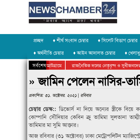
প্রচ্ছদ
♦ শীর্ষ সংবাদ চেম্বার
♦ সিলেট বিভাগ চেম্বার
♦ অর্থনীতি চেম্বার
♦ আইন আদালত চেম্বার
♦ খেলাধু
সর্বশেষ
করে নিয়ে যাওয়া হচ্ছে আটগ্রামে
রাজনৈতিক দলের নেতৃবৃন্দ ও সুধীজনদের 
া প্রতিযোগিতার পুরস্কার বিতরণ সম্পন্ন
সিলেটে বাংলাদেশ গ্রুপ থিয়েটার ফেডারেশা
» জামিন পেলেন নাসির-তাম
প্রকাশিত: ৩১. অক্টোবর. ২০২১ | রবিবার
ডিভোর্স না দিয়ে অন্যের স্ত্রীকে বিয়
চেম্বার ডেস্ক::
কোম্পানি সৌদিয়ার কেবিন ক্রু তামিমা সুলতানা ত
তামিমার মা সুমি আক্তার।
আজ রবিবার (৩১ অক্টোবর) ঢাকা মেট্রোপলিটন ম্যাজিস