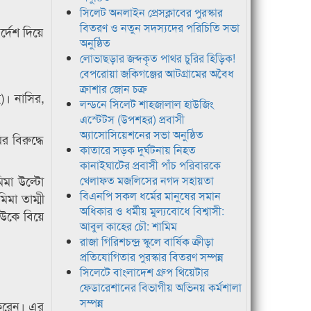
সিলেট অনলাইন প্রেসক্লাবের পুরস্কার
বিতরণ ও নতুন সদস্যদের পরিচিতি সভা
্দেশ দিয়ে
অনুষ্ঠিত
লোভাছড়ার জব্দকৃত পাথর চুরির হিড়িক!
বেপরোয়া জকিগঞ্জের আটগ্রামের অবৈধ
ক্রাশার জোন চক্র
)। নাসির,
লন্ডনে সিলেট শাহজালাল হাউজিং
এস্টেটস (উপশহর) প্রবাসী
অ্যাসোসিয়েশনের সভা অনুষ্ঠিত
 বিরুদ্ধে
কাতারে সড়ক দুর্ঘটনায় নিহত
কানাইঘাটের প্রবাসী পাঁচ পরিবারকে
মা উল্টো
খেলাফত মজলিসের নগদ সহায়তা
বিএনপি সকল ধর্মের মানুষের সমান
মা তাম্মী
অধিকার ও ধর্মীয় মুল্যবোধে বিশ্বাসী:
াউকে বিয়ে
আবুল কাহের চৌ: শামিম
রাজা গিরিশচন্দ্র স্কুলে বার্ষিক ক্রীড়া
প্রতিযোগিতার পুরস্কার বিতরণ সম্পন্ন
সিলেটে বাংলাদেশ গ্রুপ থিয়েটার
ফেডারেশানের বিভাগীয় অভিনয় কর্মশালা
সম্পন্ন
 করেন। এর