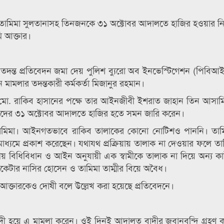
্রী তামিমা সুলতানাসহ তিনজনকে ৩১ অক্টোবর আদালতে হাজির হওয়ার নির
ি আক্তার।
ন্ত প্রতিবেদন জমা দেয় পুলিশ ব্যুরো অব ইনভেস্টিগেশন (পিবিআই
মামলার তদন্তকারী কর্মকর্তা মিজানুর রহমান।
ী মো. রাকিব হাসানের পক্ষে তার আইনজীবী ইশরাত জাহান তিন আসামির
দের ৩১ অক্টোবর আদালতে হাজির হতে সমন জারি করেন।
 তামিমা। আইনগতভাবে রাকিব তালাকের কোনো নোটিশও পাননি। তামি
ধ্যমে প্রকাশ করেছেন। যথাযথ প্রক্রিয়ায় তালাক না দেওয়ার ফলে তামি
্মীয় বিধিবিধান ও আইন অনুযায়ী এক স্বামীকে তালাক না দিয়ে অন্য ক
িকেটার নাসির হোসেন ও তামিমা তাম্মীর বিয়ে অবৈধ।
আক্তারকেও দোষী বলে উল্লেখ করা হয়েছে প্রতিবেদনে।
ন বাদী হয়ে এ মামলা করেন। ওই দিনই আদালত বাদীর জবানবন্দি গ্রহণ