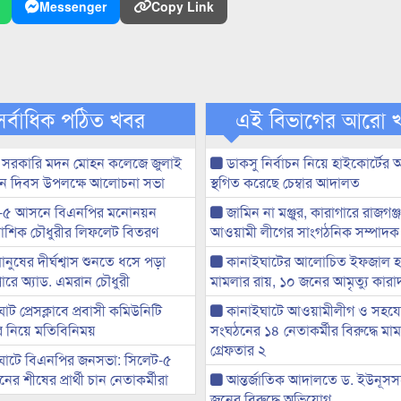
Messenger
Copy Link
সর্বাধিক পঠিত খবর
এই বিভাগের আরো 
 সরকারি মদন মোহন কলেজে জুলাই
ডাকসু নির্বাচন নিয়ে হাইকোর্টের
্থান দিবস উপলক্ষে আলোচনা সভা
স্থগিত করেছে চেম্বার আদালত
-৫ আসনে বিএনপির মনোনয়ন
জামিন না মঞ্জুর, কারাগারে রাজগঞ্
ী আশিক চৌধুরীর লিফলেট বিতরণ
আওয়ামী লীগের সাংগঠনিক সম্পাদক
মানুষের দীর্ঘশ্বাস শুনতে ধসে পড়া
কানাইঘাটের আলোচিত ইফজাল হত
ারে অ্যাড. এমরান চৌধুরী
মামলার রায়, ১০ জনের আমৃত্যু কারাদ
ট প্রেসক্লাবে প্রবাসী কমিউনিটি
কানাইঘাটে আওয়ামীলীগ ও সহয
ের নিয়ে মতিবিনিময়
সংঘঠনের ১৪ নেতাকর্মীর বিরুদ্ধে মাম
গ্রেফতার ২
ঘাটে বিএনপির জনসভা: সিলেট-৫
র শীষের প্রার্থী চান নেতাকর্মীরা
আন্তর্জাতিক আদালতে ড. ইউনূস
জনের বিরুদ্ধে অভিযোগ