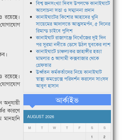
বিশ্ব জনসংখ্যা দিবস উপলক্ষে কানাইঘাটে
আলোচনা সভা ও সম্মাননা প্রদান
ও রয়েছে।
কানাইঘাটের কিশোর আহাদের খুনি
ক যোগাযোগ
সায়েমের আদালতে আত্মসমর্পন, ৫ দিনের
রিমান্ড চাইবে পুলিশ
কানাইঘাট রাজাগঞ্জে নিখোঁজের দুই দিন
পর সুরমা নদীতে ভেসে উঠল যুবকের লাশ
কানাইঘাটে চাঞ্চল্যকর জাহাঙ্গীর হত্যা
কিব।
মামলার ৩ আসামী কক্সবাজার থেকে
গ্রেফতার
উর্ধ্বতন কর্মকর্তাদের নিয়ে কানাইঘাট
ও রয়েছে।
স্বাস্থ্য কমপ্লেক্সে পরিদর্শন করলেন সাংসদ
ক যোগাযোগ
আবুল হাসান
আর্কাইভ
ইন অনুযায়ী
কের কারণে
AUGUST 2026
ম মানহানি
M
T
W
T
F
S
S
1
2