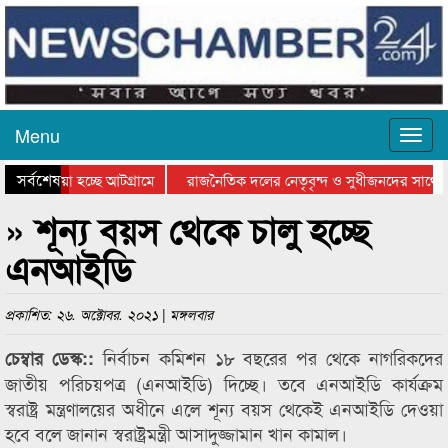
Menu
সর্বশেষ
িয়ে যাওয়া হচ্ছে আটগ্রামে
রাজনৈতিক দলের নেতৃবৃন্দ ও সুধীজনদের সাথে 
িযোগিতার পুরস্কার বিতরণ সম্পন্ন
সিলেটে বাংলাদেশ গ্রুপ থিয়েটার ফেডারেশানের বি
» শূন্য বয়স থেকে চালু হচ্ছে
এনআইডি
প্রকাশিত: ২৬. অক্টোবর. ২০২১ | মঙ্গলবার
নির্বাচন কমিশন ১৮ বছরের পর থেকে নাগরিকদের
চেম্বার ডেস্ক::
জাতীয় পরিচয়পত্র (এনআইডি) দিচ্ছে। তবে এনআইডি কার্যক্রম
স্বরাষ্ট্র মন্ত্রণালয়ের অধীনে এলে শূন্য বয়স থেকেই এনআইডি দেওয়া
হবে বলে জানান স্বরাষ্ট্রমন্ত্রী আসাদুজ্জামান খান কামাল।