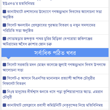
ইউএনও’র মতবিনিময়
কানাইঘাটে প্রশাসনের উদ্যোগে গণঅভ্যুত্থান দিবসের আলোচনা সভা
অনুষ্ঠিত
সিলেট অনলাইন প্রেসক্লাবের পুরস্কার বিতরণ ও নতুন সদস্যদের
পরিচিতি সভা অনুষ্ঠিত
লোভাছড়ার জব্দকৃত পাথর চুরির হিড়িক! বেপরোয়া জকিগঞ্জের
আটগ্রামের অবৈধ ক্রাশার জোন চক্র
সর্বাধিক পঠিত খবর
সিলেট সরকারি মদন মোহন কলেজে জুলাই গণঅভ্যুত্থান দিবস উপলক্ষে
আলোচনা সভা
সিলেট-৫ আসনে বিএনপির মনোনয়ন প্রত্যাশী আশিক চৌধুরীর
লিফলেট বিতরণ
নিঃস্ব মানুষের দীর্ঘশ্বাস শুনতে ধসে পড়া কুশিয়ারাপারে অ্যাড. এমরান
চৌধুরী
কানাইঘাট প্রেসক্লাবে প্রবাসী কমিউনিটি নেতৃবৃন্দের নিয়ে মতিবিনিময়