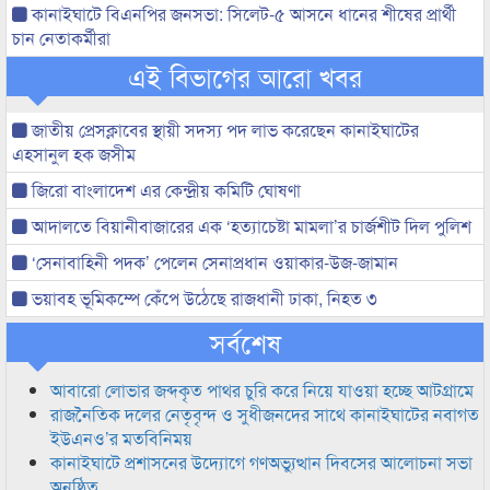
কানাইঘাটে বিএনপির জনসভা: সিলেট-৫ আসনে ধানের শীষের প্রার্থী
চান নেতাকর্মীরা
এই বিভাগের আরো খবর
জাতীয় প্রেসক্লাবের স্থায়ী সদস্য পদ লাভ করেছেন কানাইঘাটের
এহসানুল হক জসীম
জিরো বাংলাদেশ এর কেন্দ্রীয় কমিটি ঘোষণা
আদালতে বিয়ানীবাজারের এক ‘হত্যাচেষ্টা মামলা’র চার্জশীট দিল পুলিশ
‘সেনাবাহিনী পদক’ পেলেন সেনাপ্রধান ওয়াকার-উজ-জামান
ভয়াবহ ভূমিকম্পে কেঁপে উঠেছে রাজধানী ঢাকা, নিহত ৩
সর্বশেষ
আবারো লোভার জব্দকৃত পাথর চুরি করে নিয়ে যাওয়া হচ্ছে আটগ্রামে
রাজনৈতিক দলের নেতৃবৃন্দ ও সুধীজনদের সাথে কানাইঘাটের নবাগত
ইউএনও’র মতবিনিময়
কানাইঘাটে প্রশাসনের উদ্যোগে গণঅভ্যুত্থান দিবসের আলোচনা সভা
অনুষ্ঠিত