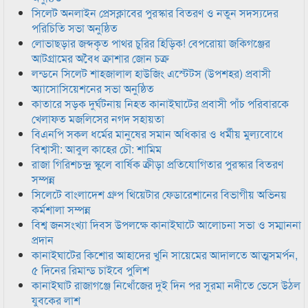
সিলেট অনলাইন প্রেসক্লাবের পুরস্কার বিতরণ ও নতুন সদস্যদের
পরিচিতি সভা অনুষ্ঠিত
লোভাছড়ার জব্দকৃত পাথর চুরির হিড়িক! বেপরোয়া জকিগঞ্জের
আটগ্রামের অবৈধ ক্রাশার জোন চক্র
লন্ডনে সিলেট শাহজালাল হাউজিং এস্টেটস (উপশহর) প্রবাসী
অ্যাসোসিয়েশনের সভা অনুষ্ঠিত
কাতারে সড়ক দুর্ঘটনায় নিহত কানাইঘাটের প্রবাসী পাঁচ পরিবারকে
খেলাফত মজলিসের নগদ সহায়তা
বিএনপি সকল ধর্মের মানুষের সমান অধিকার ও ধর্মীয় মুল্যবোধে
বিশ্বাসী: আবুল কাহের চৌ: শামিম
রাজা গিরিশচন্দ্র স্কুলে বার্ষিক ক্রীড়া প্রতিযোগিতার পুরস্কার বিতরণ
সম্পন্ন
সিলেটে বাংলাদেশ গ্রুপ থিয়েটার ফেডারেশানের বিভাগীয় অভিনয়
কর্মশালা সম্পন্ন
বিশ্ব জনসংখ্যা দিবস উপলক্ষে কানাইঘাটে আলোচনা সভা ও সম্মাননা
প্রদান
কানাইঘাটের কিশোর আহাদের খুনি সায়েমের আদালতে আত্মসমর্পন,
৫ দিনের রিমান্ড চাইবে পুলিশ
কানাইঘাট রাজাগঞ্জে নিখোঁজের দুই দিন পর সুরমা নদীতে ভেসে উঠল
যুবকের লাশ