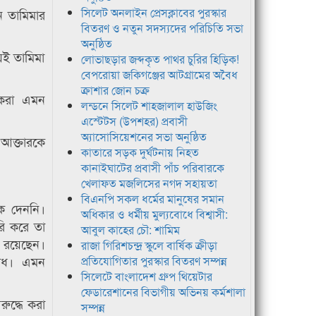
সিলেট অনলাইন প্রেসক্লাবের পুরস্কার
ন তামিমার
বিতরণ ও নতুন সদস্যদের পরিচিতি সভা
অনুষ্ঠিত
েই তামিমা
লোভাছড়ার জব্দকৃত পাথর চুরির হিড়িক!
বেপরোয়া জকিগঞ্জের আটগ্রামের অবৈধ
ক্রাশার জোন চক্র
ল করা এমন
লন্ডনে সিলেট শাহজালাল হাউজিং
এস্টেটস (উপশহর) প্রবাসী
অ্যাসোসিয়েশনের সভা অনুষ্ঠিত
ি আক্তারকে
কাতারে সড়ক দুর্ঘটনায় নিহত
কানাইঘাটের প্রবাসী পাঁচ পরিবারকে
খেলাফত মজলিসের নগদ সহায়তা
বিএনপি সকল ধর্মের মানুষের সমান
ক দেননি।
অধিকার ও ধর্মীয় মুল্যবোধে বিশ্বাসী:
ি করে তা
আবুল কাহের চৌ: শামিম
ল রয়েছেন।
রাজা গিরিশচন্দ্র স্কুলে বার্ষিক ক্রীড়া
পরাধ। এমন
প্রতিযোগিতার পুরস্কার বিতরণ সম্পন্ন
সিলেটে বাংলাদেশ গ্রুপ থিয়েটার
ফেডারেশানের বিভাগীয় অভিনয় কর্মশালা
রুদ্ধে করা
সম্পন্ন