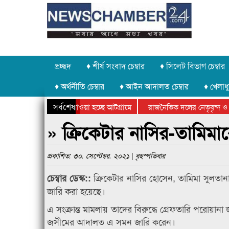
প্রচ্ছদ
♦ শীর্ষ সংবাদ চেম্বার
♦ সিলেট বিভাগ চেম্বার
♦ অর্থনীতি চেম্বার
♦ আইন আদালত চেম্বার
♦ খেলাধু
সর্বশেষ
পাথর চুরি করে নিয়ে যাওয়া হচ্ছে আটগ্রামে
রাজনৈতিক দলের নেতৃবৃন্দ ও স
বার্ষিক ক্রীড়া প্রতিযোগিতার পুরস্কার বিতরণ সম্পন্ন
সিলেটে বাংলাদেশ গ্রুপ থিয়েট
» ক্রিকেটার নাসির-তামিম
প্রকাশিত: ৩০. সেপ্টেম্বর. ২০২১ | বৃহস্পতিবার
ক্রিকেটার নাসির হোসেন, তামিমা সুলতা
চেম্বার ডেস্ক::
জারি করা হয়েছে।
এ সংক্রান্ত মামলায় তাদের বিরুদ্ধে গ্রেফতারি পরোয়ানা
জসীমের আদালত এ সমন জারি করেন।