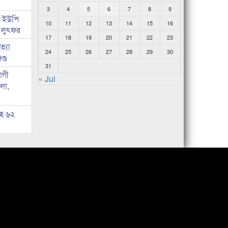
3
4
5
6
7
8
9
জ ইউপি
10
11
12
13
14
15
16
 লুৎফর
17
18
19
20
21
22
23
্যা
24
25
26
27
28
29
30
ণ্ড
31
োগী
« Jul
লা,
সহ ৬২