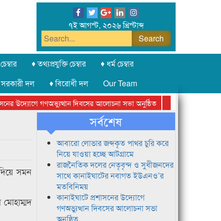
৭ই আগস্ট, ২০২৬ খ্রিস্টাব্দ
চেম্বার
♦ তথ্যপ্রযুক্তি চেম্বার
♦ ধর্ম চেম্বার
 সরকারী দল
♦ বিরোধী দল
Our Team
ের উদ্যোগে গণঅভ্যুত্থান দিবসের আলোচনা সভা অনুষ্ঠিত
সিলেট অনলাইন প্রেসক্
সর্বশেষ
আবারো লোভার জব্দকৃত পাথর চুরি করে
নিয়ে যাওয়া হচ্ছে আটগ্রামে
রাজনৈতিক দলের নেতৃবৃন্দ ও সুধীজনদের
 দিয়ে সমন
সাথে কানাইঘাটের নবাগত ইউএনও’র
মতবিনিময়
কানাইঘাটে প্রশাসনের উদ্যোগে
ম মোহাম্মদ
গণঅভ্যুত্থান দিবসের আলোচনা সভা
অনুষ্ঠিত