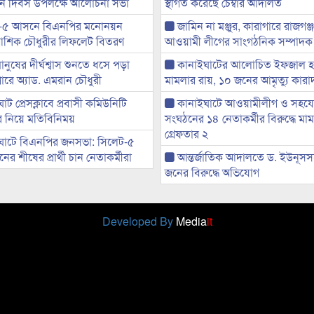
্থান দিবস উপলক্ষে আলোচনা সভা
স্থগিত করেছে চেম্বার আদালত
-৫ আসনে বিএনপির মনোনয়ন
জামিন না মঞ্জুর, কারাগারে রাজগঞ্
ী আশিক চৌধুরীর লিফলেট বিতরণ
আওয়ামী লীগের সাংগঠনিক সম্পাদক
মানুষের দীর্ঘশ্বাস শুনতে ধসে পড়া
কানাইঘাটের আলোচিত ইফজাল হত
ারে অ্যাড. এমরান চৌধুরী
মামলার রায়, ১০ জনের আমৃত্যু কারাদ
ট প্রেসক্লাবে প্রবাসী কমিউনিটি
কানাইঘাটে আওয়ামীলীগ ও সহয
ের নিয়ে মতিবিনিময়
সংঘঠনের ১৪ নেতাকর্মীর বিরুদ্ধে মাম
গ্রেফতার ২
ঘাটে বিএনপির জনসভা: সিলেট-৫
র শীষের প্রার্থী চান নেতাকর্মীরা
আন্তর্জাতিক আদালতে ড. ইউনূস
জনের বিরুদ্ধে অভিযোগ
Developed By
Media
it