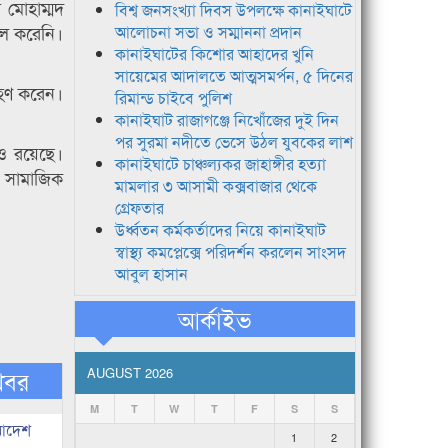
 মোহাম্মদ
বিশ্ব জনসংখ্যা দিবস উপলক্ষে কানাইঘাটে
িল করেনি।
আলোচনা সভা ও সম্মাননা প্রদান
কানাইঘাটের কিশোর আহাদের খুনি
সায়েমের আদালতে আত্মসমর্পন, ৫ দিনের
রহণ করেন।
রিমান্ড চাইবে পুলিশ
কানাইঘাট রাজাগঞ্জে নিখোঁজের দুই দিন
পর সুরমা নদীতে ভেসে উঠল যুবকের লাশ
ও রয়েছে।
কানাইঘাটে চাঞ্চল্যকর জাহাঙ্গীর হত্যা
 সামাজিক
মামলার ৩ আসামী কক্সবাজার থেকে
গ্রেফতার
উর্ধ্বতন কর্মকর্তাদের নিয়ে কানাইঘাট
স্বাস্থ্য কমপ্লেক্সে পরিদর্শন করলেন সাংসদ
আবুল হাসান
আর্কাইভ
খবর
AUGUST 2026
M
T
W
T
F
S
S
 আদেশ
1
2