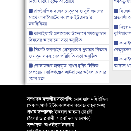
নিয়ে যাওয়া হচ্ছে আটগ্রামে
গণঅভ্যুত
রাজনৈতিক দলের নেতৃবৃন্দ ও সুধীজনদের
সিলেট
সাথে কানাইঘাটের নবাগত ইউএনও’র
প্রত্যাশ
মতবিনিময়
নিঃস্ব 
কানাইঘাটে প্রশাসনের উদ্যোগে গণঅভ্যুত্থান
কুশিয়ারাপ
দিবসের আলোচনা সভা অনুষ্ঠিত
কানাইঘা
সিলেট অনলাইন প্রেসক্লাবের পুরস্কার বিতরণ
নেতৃবৃন্দ
ও নতুন সদস্যদের পরিচিতি সভা অনুষ্ঠিত
কানাই
লোভাছড়ার জব্দকৃত পাথর চুরির হিড়িক!
আসনে ধানে
বেপরোয়া জকিগঞ্জের আটগ্রামের অবৈধ ক্রাশার
জোন চক্র
সম্পাদক মন্ডলীর সভাপতি:
মোহাম্মাদ মহি উদ্দিন
(অধ্যক্ষ,সার্ক ইন্টারন্যাশনাল কলেজ বাংলাদেশ)
প্রধান সম্পাদক:
ইকবাল আহমদ চৌধুরী
(ইংল্যান্ড প্রবাসী, সাংবাদিক ও লেখক)
সম্পাদক:
তাওহীদুল ইসলাম
মোবাইল : ০১৭১০-৯৯৩৫৭২