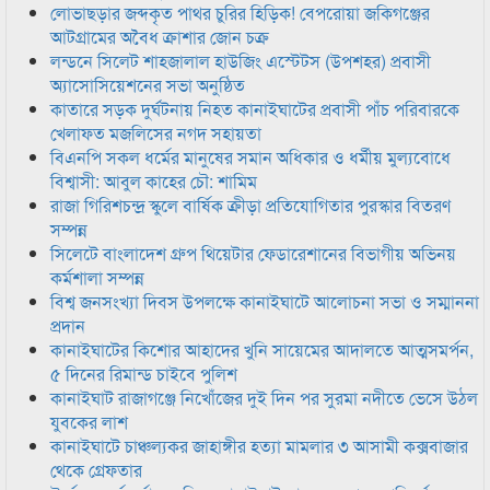
লোভাছড়ার জব্দকৃত পাথর চুরির হিড়িক! বেপরোয়া জকিগঞ্জের
আটগ্রামের অবৈধ ক্রাশার জোন চক্র
লন্ডনে সিলেট শাহজালাল হাউজিং এস্টেটস (উপশহর) প্রবাসী
অ্যাসোসিয়েশনের সভা অনুষ্ঠিত
কাতারে সড়ক দুর্ঘটনায় নিহত কানাইঘাটের প্রবাসী পাঁচ পরিবারকে
খেলাফত মজলিসের নগদ সহায়তা
বিএনপি সকল ধর্মের মানুষের সমান অধিকার ও ধর্মীয় মুল্যবোধে
বিশ্বাসী: আবুল কাহের চৌ: শামিম
রাজা গিরিশচন্দ্র স্কুলে বার্ষিক ক্রীড়া প্রতিযোগিতার পুরস্কার বিতরণ
সম্পন্ন
সিলেটে বাংলাদেশ গ্রুপ থিয়েটার ফেডারেশানের বিভাগীয় অভিনয়
কর্মশালা সম্পন্ন
বিশ্ব জনসংখ্যা দিবস উপলক্ষে কানাইঘাটে আলোচনা সভা ও সম্মাননা
প্রদান
কানাইঘাটের কিশোর আহাদের খুনি সায়েমের আদালতে আত্মসমর্পন,
৫ দিনের রিমান্ড চাইবে পুলিশ
কানাইঘাট রাজাগঞ্জে নিখোঁজের দুই দিন পর সুরমা নদীতে ভেসে উঠল
যুবকের লাশ
কানাইঘাটে চাঞ্চল্যকর জাহাঙ্গীর হত্যা মামলার ৩ আসামী কক্সবাজার
থেকে গ্রেফতার