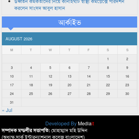
উর্ধ্বতন কর্মকর্তাদের নিয়ে কানাইঘাট স্বাস্থ্য কমপ্লেক্সে পরিদর্শন
করলেন সাংসদ আবুল হাসান
আর্কাইভ
AUGUST 2026
M
T
W
T
F
S
S
1
2
3
4
5
6
7
8
9
10
11
12
13
14
15
16
17
18
19
20
21
22
23
24
25
26
27
28
29
30
31
« Jul
Developed By
Media
it
সম্পাদক মন্ডলীর সভাপতি:
মোহাম্মাদ মহি উদ্দিন
(অধ্যক্ষ,সার্ক ইন্টারন্যাশনাল কলেজ বাংলাদেশ)