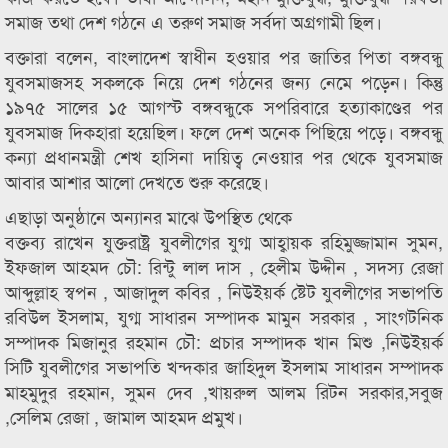
সমাজ তথা দেশ গঠনে এ তরুণ সমাজ সর্বদা অগ্রগামী ছিল।
বক্তারা বলেন, বাংলাদেশ স্বাধীন হওয়ার পর জাতির পিতা বঙ্গবন্ধু
যুবসমাজসহ সকলকে নিয়ে দেশ গঠনের জন্য নেমে পড়েন। কিন্তু
১৯৭৫ সালের ১৫ আগস্ট বঙ্গবন্ধুকে সপরিবারে হত্যাকাণ্ডের পর
যুবসমাজ দিকহারা হয়েছিল। ফলে দেশ অনেক পিছিয়ে পড়ে। বঙ্গবন্ধু
কন্যা প্রধানমন্ত্রী শেখ হাসিনা দায়িত্ব নেওয়ার পর থেকে যুবসমাজ
আবার আশার আলো দেখতে শুরু করেছে।
এছাড়া অনুষ্ঠানে অন্যানর মাঝে উপস্থিত থেকে
বক্তব্য রাখেন যুক্তরাষ্ট্র যুবলীগের যুগ্ম আহ্বায়ক রহিমুজ্জামান সুমন,
ইফজাল আহমদ চৌ: রিন্টু লাল দাস , হেলীম উদ্দীন , সদস্য রেজা
আব্দুল্লাহ স্বপন , আজাদুল কবির , নিউইয়র্ক ষ্টেট যুবলীগের সভাপতি
রবিউল ইসলাম, যুগ্ম সাধারন সম্পাদক মামুন সরকার , সাংগটনিক
সম্পাদক মিজানুর রহমান চৌ: প্রচার সম্পাদক খান মিশু ,নিউইয়র্ক
সিটি যুবলীগের সভাপতি খন্দকার জাহিদুল ইসলাম সাধারন সম্পাদক
মাহমুদুর রহমান, সুমন দেব ,খায়রুল আলম রিটন সরকার,সবুজ
,সেলিম রেজা , জামাল আহমদ প্রমুখ।