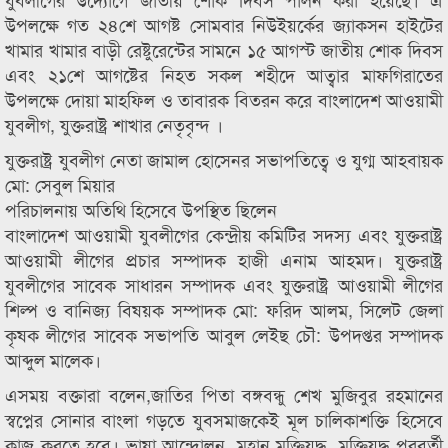
উপলক্ষে গত ২৪শে আগষ্ট সোমবার নিউইয়র্কের জ্যাকসন হাইটের
খামার খামার বাড়ী রেষ্টুরেন্টের সামনে ১৫ আগস্ট জাতীয় শোক দিবস
এবং ২১শে আগষ্টের নিহত সকল শহীদে আত্বার মাফগিরাতের
উপলক্ষে দোয়া মাহফিল ও তাবারক বিতরন করে বাংলাদেশ আওয়ামী
যুবলীগ, যুক্তরাষ্ট্র শাখার নেতৃবৃন্দ ।
যুক্তরাষ্ট্র যুবলীগ নেতা জামাল হোসেনর সভাপতিত্বে ও যুগ্ম আহবায়ক
মো: সেবুল মিয়ার
পরিচালনায় অতিথি হিসেবে উপস্থিত ছিলেন
বাংলাদেশ আওয়ামী যুবলীগের কেন্দ্রীয় কমিটির সদস্য এবং যুক্তরাষ্ট্র
আওয়ামী লীগের প্রচার সম্পাদক হাজী এনাম আহমদ। যুক্তরাষ্ট্র
যুবলীগের সাবেক সাধারন সম্পাদক এবং যুক্তরাষ্ট্র আওয়ামী লীগের
শিল্প ও বানিজ্য বিষয়ক সম্পাদক মো: ফরিদ আলম, সিলেট জেলা
কৃষক লীগের সাবেক সভাপতি আবুল লেইছ চৌ: উপদপ্তর সম্পাদক
আব্দুল মালেক।
এসময় বক্তারা বলেন,জাতির পিতা বঙ্গবন্ধু শেখ মুজিবুর রহমানের
স্বপ্নের সোনার বাংলা গড়তে যুবসমাজকেই মূল চালিকাশক্তি হিসেবে
কাজ করতে হবে। ভাষা আন্দোলন, মহান মুক্তিযুদ্ধ, মুক্তিযুদ্ধ পরবর্তী