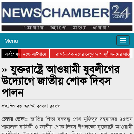
Menu
সর্বশেষ
য়ে যাওয়া হচ্ছে আটগ্রামে
রাজনৈতিক দলের নেতৃবৃন্দ ও সুধীজনদের সাথে ক
িযোগিতার পুরস্কার বিতরণ সম্পন্ন
সিলেটে বাংলাদেশ গ্রুপ থিয়েটার ফেডারেশানের বি
» যুক্তরাষ্ট্রে আওয়ামী যুবলীগের
উদ্যোগে জাতীয় শোক দিবস
পালন
প্রকাশিত: ২৬. আগস্ট. ২০২০ | বুধবার
জাতির পিতা বঙ্গবন্ধু শেখ মুজিবুর রহমানের ৪৫তম
চেম্বার ডেস্ক::
শাহাদাত বাষির্কী ও জাতীয় শোক দিবস উপলক্ষ্যে যুক্তরাষ্ট্রে আওয়ামী
যুবলীগের উদ্যোগে জাতীয় শোক দিবস পালন করা হয়েছে। এ